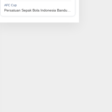
1
Persijap Jepara
34
9
9
16
36
AFC Cup
3
Persatuan Sepak Bola Indonesia Bandung vs Manila Digger FC
1
Madura United FC
34
9
8
17
35
4
1
PSM Makassar
34
8
10
16
34
5
1
Persis Solo
34
8
10
16
34
6
1
Semen Padang FC
34
5
5
24
20
7
1
PSBS Biak
34
4
6
24
18
8