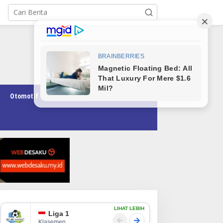
Otomotif
Pendidikan
Teknologi
Opini
LIHAT LEBIH
Liga 1
Klasemen