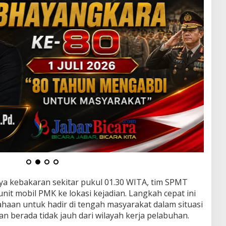
a kebakaran sekitar pukul 01.30 WITA, tim SPMT
it mobil PMK ke lokasi kejadian. Langkah cepat ini
aan untuk hadir di tengah masyarakat dalam situasi
an berada tidak jauh dari wilayah kerja pelabuhan.