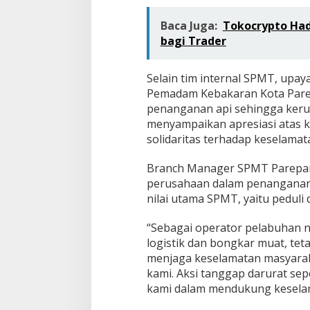
Baca Juga:
Tokocrypto Had
bagi Trader
Selain tim internal SPMT, upa
Pemadam Kebakaran Kota Parep
penanganan api sehingga kerug
menyampaikan apresiasi atas 
solidaritas terhadap keselamat
Branch Manager SPMT Parepar
perusahaan dalam penanganan b
nilai utama SPMT, yaitu peduli
“Sebagai operator pelabuhan 
logistik dan bongkar muat, tet
menjaga keselamatan masyarakat
kami. Aksi tanggap darurat sep
kami dalam mendukung keselam