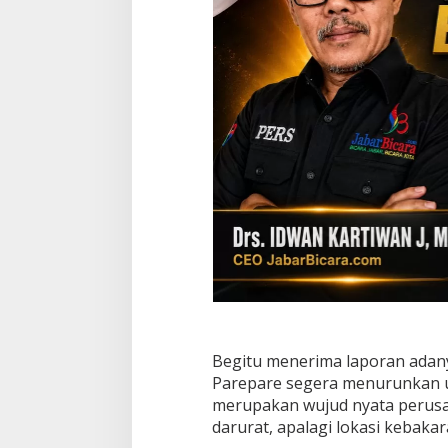
i
Begitu menerima laporan adany
Parepare segera menurunkan un
merupakan wujud nyata perusah
darurat, apalagi lokasi kebakar