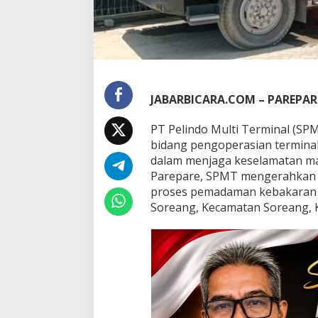
S
i
g
a
p
M
e
JABARBICARA.COM – PAREPAR
n
d
u
PT Pelindo Multi Terminal (SP
k
bidang pengoperasian termina
u
dalam menjaga keselamatan mas
n
Parepare, SPMT mengerahkan
g
P
proses pemadaman kebakaran y
e
Soreang, Kecamatan Soreang, Ko
m
a
d
a
m
a
n
A
p