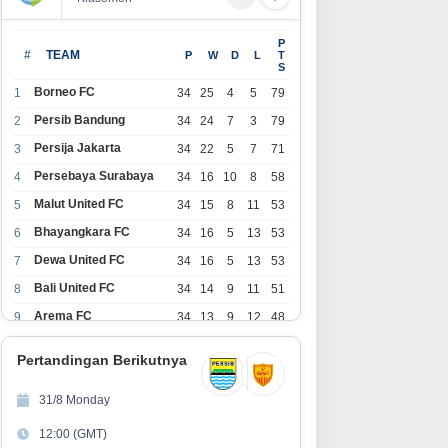
P
#
TEAM
P
W
D
L
T
S
Borneo FC
1
34
25
4
5
79
Persib Bandung
2
34
24
7
3
79
Persija Jakarta
3
34
22
5
7
71
Persebaya Surabaya
4
34
16
10
8
58
Malut United FC
5
34
15
8
11
53
Bhayangkara FC
6
34
16
5
13
53
Dewa United FC
7
34
16
5
13
53
Bali United FC
8
34
14
9
11
51
Arema FC
9
34
13
9
12
48
1
Persita Tangerang
34
13
6
15
45
0
Pertandingan Berikutnya
1
PSIM Yogyakarta
34
11
12
11
45
1
31/8 Monday
1
Persik Kediri
34
11
6
17
39
12:00 (GMT)
2