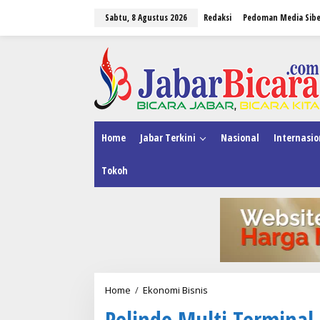
L
Sabtu, 8 Agustus 2026
Redaksi
Pedoman Media Sibe
e
w
a
tutup
t
i
k
e
k
o
n
Home
Jabar Terkini
Nasional
Internasio
t
e
Tokoh
n
Home
/
Ekonomi Bisnis
P
e
Pelindo Multi Termina
l