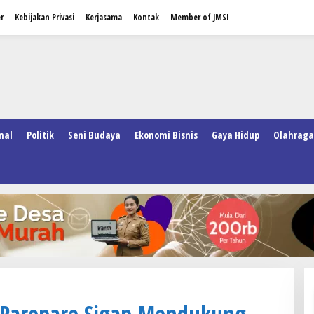
r
Kebijakan Privasi
Kerjasama
Kontak
Member of JMSI
nal
Politik
Seni Budaya
Ekonomi Bisnis
Gaya Hidup
Olahraga
l Parepare Sigap Mendukung