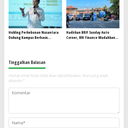
Holding Perkebunan Nusantara
Hadirkan BRIF Sunday Auto
Dukung Kampus Berbasis
Corner, BRI Finance Mudahkan
Perkebunan, Arya Sandhiyudha
Warga Bali Wujudkan Mobil
Jadi Mahasiswa Angkatan
Impian
Pertama Magister ITSI
Tinggalkan Balasan
Alamat email Anda tidak akan dipublikasikan.
Ruas yang wajib
ditandai
*