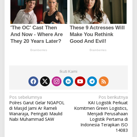
Ikuti Kami
N
Pos sebelumnya
Pos berikutnya
Polres Garut Gelar NGAPOL
KAI Logistik Perkuat
a
di Masjid Jami Ar Rameli
Komitmen Green Logistics,
v
Wanaraja, Peringati Maulid
Menjadi Perusahaan
Nabi Muhammad SAW
Logistik Pertama di
i
Indonesia Terapkan ISO
14083
g