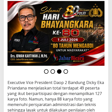
H
U
T
k
e
-
8
0
P
T
K
A
I
Executive Vice President Daop 2 Bandung Dicky Eka
Priandana menjelaskan total terdapat 49 peserta
yang ikut berpartisipasi dengan menampilkan 127
karya foto. Namun, hanya 88 karya foto yang
memenuhi persyaratan administrasi dan teknis
sehingga layak untuk dilakukan penilaian oleh