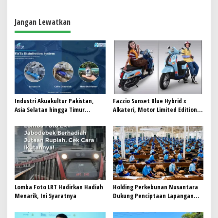
a
s
Jangan Lewatkan
i
p
o
s
Industri Akuakultur Pakistan,
Fazzio Sunset Blue Hybrid x
Asia Selatan hingga Timur
Alkateri, Motor Limited Edition
Tengah Bersiap Terapkan Solusi
Buat Nyempurnain Look Retro-
Terlengkap dari Indonesia
Future Lo
Lomba Foto LRT Hadirkan Hadiah
Holding Perkebunan Nusantara
Menarik, Ini Syaratnya
Dukung Penciptaan Lapangan
Kerja, PTPN I Serap 15–20 Ribu
Pekerja di Pabrik Tembakau