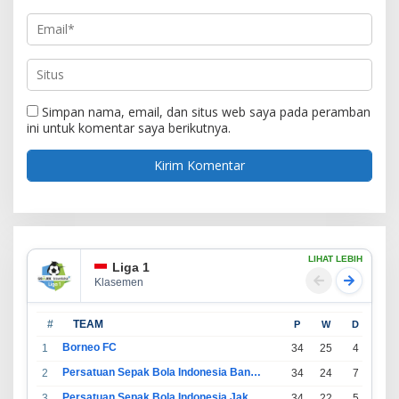
Simpan nama, email, dan situs web saya pada peramban
ini untuk komentar saya berikutnya.
LIHAT LEBIH
Liga 1
Klasemen
#
TEAM
P
W
D
L
Borneo FC
1
34
25
4
5
Persatuan Sepak Bola Indonesia Bandung
2
34
24
7
3
Persatuan Sepak Bola Indonesia Jakarta
3
34
22
5
7