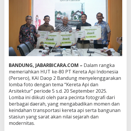
g
U
m
u
m
k
a
n
P
e
m
e
n
BANDUNG, JABARBICARA.COM –
Dalam rangka
a
memeriahkan HUT ke-80 PT Kereta Api Indonesia
n
(Persero), KAI Daop 2 Bandung menyelenggarakan
g
lomba foto dengan tema “Kereta Api dan
L
o
Arsitektur” periode 5 s.d. 20 September 2025.
m
Lomba ini diikuti oleh para pecinta fotografi dari
b
berbagai daerah, yang mengabadikan momen dan
a
keindahan transportasi kereta api serta bangunan
F
stasiun yang sarat akan nilai sejarah dan
o
t
modernitas.
o