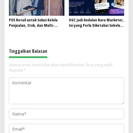
POS Retail untuk Solusi Kelola
UGC Jadi Andalan Baru Marketer,
Penjualan, Stok, dan Multi-
Ini yang Perlu Diketahui Sebelum
Outlet
Ikut Tren Ini
Tinggalkan Balasan
Alamat email Anda tidak akan dipublikasikan.
Ruas yang wajib
ditandai
*