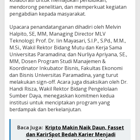
kolaborasi untuk memajukan pendidikan,
i
mendorong penelitian, dan memperkuat kegiatan
n
K
pengabdian kepada masyarakat.
e
m
Upacara penandatanganan dihadiri oleh Melvin
i
Halpito, SE, MM, Managing Director MLV
t
Teknologi; Prof. Dr. Iin Mayasari, S.I.P., S.Pd., M.M.,
r
a
M.Si., Wakil Rektor Bidang Mutu dan Kerja Sama
a
Universitas Paramadina; dan Nurliya Apriyana, SE.,
n
MM, Dosen Program Studi Manajemen &
S
Koordinator Inkubator Bisnis, Fakultas Ekonomi
t
dan Bisnis Universitas Paramadina, yang turut
r
a
melakukan sign-off. Acara juga disaksikan oleh Dr.
t
Handi Risza, Wakil Rektor Bidang Pengelolaan
e
Sumber Daya, menegaskan komitmen kedua
g
institusi untuk menciptakan program yang
i
s
berdampak dan berkelanjutan.
u
n
t
Baca Juga:
Kripto Makin Naik Daun, Fasset
u
dan KarirSpot Bedah Karier Menjadi
k