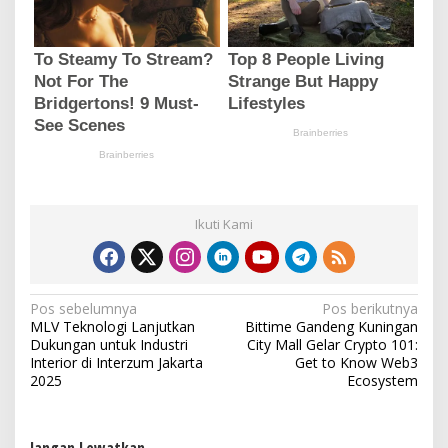
Ikuti Kami
N
Pos sebelumnya
Pos berikutnya
MLV Teknologi Lanjutkan
Bittime Gandeng Kuningan
a
Dukungan untuk Industri
City Mall Gelar Crypto 101:
v
Interior di Interzum Jakarta
Get to Know Web3
2025
Ecosystem
i
g
Jangan Lewatkan