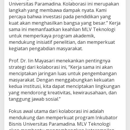
i
Universitas Paramadina. Kolaborasi ini merupakan
d
langkah yang membawa dampak nyata. Kami
i
percaya bahwa investasi pada pendidikan yang
k
kuat akan menghasilkan bangsa yang besar.” Kerja
a
sama ini memanfaatkan keahlian MLV Teknologi
n
,
untuk memperkaya program akademik,
P
mendukung inisiatif penelitian, dan memperkuat
e
kegiatan pengabdian masyarakat.
n
e
Prof. Dr. Iin Mayasari menekankan pentingnya
l
i
strategi dari kolaborasi ini, “Kerja sama ini akan
t
menciptakan jaringan luas untuk pengembangan
i
masyarakat. Dengan menggabungkan kekuatan
a
kedua institusi, kita dapat menciptakan lingkungan
n
,
yang mendorong kreativitas, kewirausahaan, dan
d
tanggung jawab sosial.”
a
n
Fokus awal utama dari kolaborasi ini adalah
P
mendukung dan memperkuat program Inkubator
e
n
Bisnis Universitas Paramadina. MLV Teknologi
g