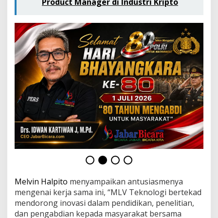
Product Manager di Industri Kripto
M
e
n
d
o
r
o
n
g
I
n
o
v
a
s
i
d
a
l
a
m
Melvin Halpito
menyampaikan antusiasmenya
P
mengenai kerja sama ini, “MLV Teknologi bertekad
e
mendorong inovasi dalam pendidikan, penelitian,
n
dan pengabdian kepada masyarakat bersama
d