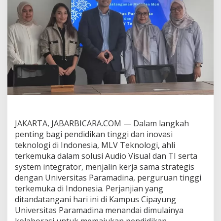
n
U
n
i
v
e
r
s
i
t
a
s
P
a
JAKARTA, JABARBICARA.COM — Dalam langkah
r
penting bagi pendidikan tinggi dan inovasi
a
m
teknologi di Indonesia, MLV Teknologi, ahli
a
terkemuka dalam solusi Audio Visual dan TI serta
d
system integrator, menjalin kerja sama strategis
i
dengan Universitas Paramadina, perguruan tinggi
n
terkemuka di Indonesia. Perjanjian yang
a
J
ditandatangani hari ini di Kampus Cipayung
a
Universitas Paramadina menandai dimulainya
l