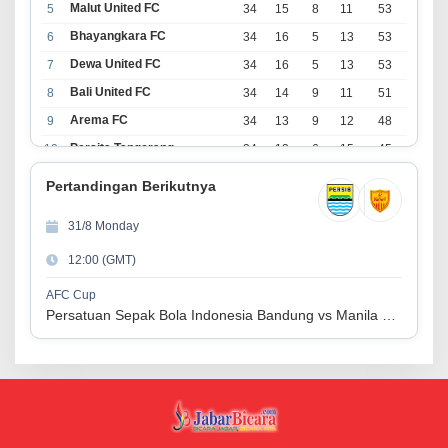
Malut United FC
5
34
15
8
11
53
Bhayangkara FC
6
34
16
5
13
53
Dewa United FC
7
34
16
5
13
53
Bali United FC
8
34
14
9
11
51
Arema FC
9
34
13
9
12
48
Persita Tangerang
10
34
13
6
15
45
PSIM Yogyakarta
11
34
11
12
11
45
Pertandingan Berikutnya
Persik Kediri
12
34
11
6
17
39
31/8 Monday
Persijap Jepara
13
34
9
9
16
36
12:00 (GMT)
Madura United FC
14
34
9
8
17
35
PSM Makassar
15
34
8
10
16
34
AFC Cup
Persatuan Sepak Bola Indonesia Bandung vs Manila Digger FC
Persis Solo
16
34
8
10
16
34
Semen Padang FC
17
34
5
5
24
20
PSBS Biak
18
34
4
6
24
18