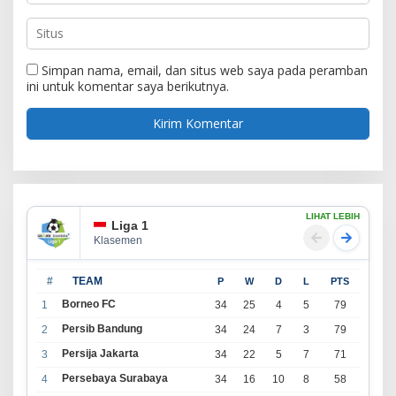
Simpan nama, email, dan situs web saya pada peramban
ini untuk komentar saya berikutnya.
LIHAT LEBIH
Liga 1
Klasemen
#
TEAM
P
W
D
L
PTS
Borneo FC
1
34
25
4
5
79
Persib Bandung
2
34
24
7
3
79
Persija Jakarta
3
34
22
5
7
71
Persebaya Surabaya
4
34
16
10
8
58