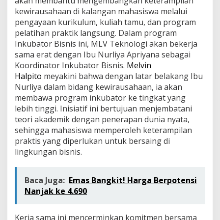
akan membantu mengembangkan keterampilan
a
kewirausahaan di kalangan mahasiswa melalui
b
pengayaan kurikulum, kuliah tamu, dan program
d
pelatihan praktik langsung. Dalam program
i
a
Inkubator Bisnis ini, MLV Teknologi akan bekerja
n
sama erat dengan Ibu Nurliya Apriyana sebagai
k
Koordinator Inkubator Bisnis.
Melvin
e
Halpito
meyakini bahwa dengan latar belakang Ibu
p
a
Nurliya dalam bidang kewirausahaan, ia akan
d
membawa program inkubator ke tingkat yang
a
lebih tinggi. Inisiatif ini bertujuan menjembatani
M
teori akademik dengan penerapan dunia nyata,
a
sehingga mahasiswa memperoleh keterampilan
s
y
praktis yang diperlukan untuk bersaing di
a
lingkungan bisnis.
r
a
k
Baca Juga:
Emas Bangkit! Harga Berpotensi
a
Nanjak ke 4.690
t
Kerja sama ini mencerminkan komitmen bersama