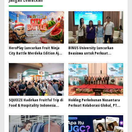
a
s
i
p
o
s
HeroPlay Luncurkan Fruit Ninja
BINUS University Luncurkan
City Battle Merdeka Edition Ajak
Beasiswa untuk Perkuat
Gamer Indonesia Bermain
Komitmen Mencetak Talenta
Bedampak bagi Indonesia
SQUEEZE Hadirkan Fruitful Trip di
Holding Perkebunan Nusantara
Food & Hospitality Indonesia
Perkuat Kolaborasi Global, PT
(FHI) 2026: Wadah Kolaborasi
RPN Gelar IRRDB Socio-Economic
yang Menghubungkan Inovasi,
Seminar 2026
Pengalaman, dan Pertumbuhan
Bersama