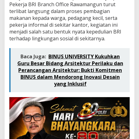
u
Pekerja BRI Branch Office Rawamangun turut
m
terlibat langsung dalam proses pembagian
a
makanan kepada warga, pedagang kecil, serta
t
B
pekerja informal di sekitar kantor, kegiatan ini
e
menjadi salah satu bentuk nyata kepedulian BRI
r
terhadap lingkungan sosial di sekitarnya.
k
a
h
Baca Juga:
BINUS UNIVERSITY Kukuhkan
”
Guru Besar Bidang Arsitektur Perilaku dan
d
e
Perancangan Arsitektur: Bukti Komitmen
n
BINUS dalam Mendorong Inovasi Desain
g
yang Inklusif
a
n
M
e
m
b
a
g
i
k