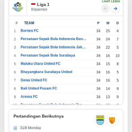
LIHAT LEBIH
Liga 1
Klasemen
#
TEAM
P
W
D
L
Borneo FC
1
34
25
4
5
Persatuan Sepak Bola Indonesia Bandung
2
34
24
7
3
Persatuan Sepak Bola Indonesia Jakarta
3
34
22
5
7
Persatuan Sepak Bola Surabaya
4
34
16
10
8
Maluku Utara United FC
5
34
15
8
11
Bhayangkara Surabaya United
6
34
16
5
13
Dewa United FC
7
34
16
5
13
Bali United Pusam FC
8
34
14
9
11
Arema FC
9
34
13
9
12
Persatuan Sepak Bola Indonesia Tangerang
10
34
13
6
15
PSIM Yogyakarta
11
34
11
12
11
Pertandingan Berikutnya
Persatuan Sepakbola Indonesia Kediri
12
34
11
6
17
31/8 Monday
Perserikatan Sepak Bola Indonesia Jepara
13
34
9
9
16