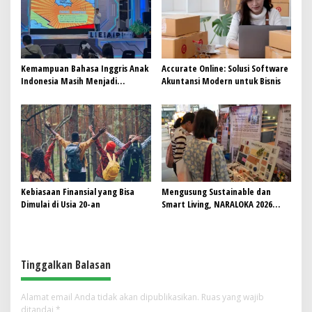
Kemampuan Bahasa Inggris Anak
Accurate Online: Solusi Software
Indonesia Masih Menjadi
Akuntansi Modern untuk Bisnis
Tantangan, Pendekatan
Pembelajaran Dinilai Perlu
Berubah
Kebiasaan Finansial yang Bisa
Mengusung Sustainable dan
Dimulai di Usia 20-an
Smart Living, NARALOKA 2026
Hadirkan Karya Terbaik
Mahasiswa BINUS @Malang
Tinggalkan Balasan
Alamat email Anda tidak akan dipublikasikan.
Ruas yang wajib
ditandai
*