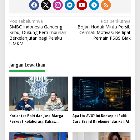
N
Pos sebelumnya
Pos berikutnya
SMBC Indonesia Gandeng
Bojan Hodak Minta Persib
a
Sribu, Dukung Pertumbuhan
Cermati Motivasi Berlipat
v
Berkelanjutan bagi Pelaku
Pemain PSBS Biak
UMKM
i
g
a
Jangan Lewatkan
s
i
p
o
s
Korlantas Polri dan Jasa Marga
Apa Itu AVO? Ini Konsep di Balik
Perkuat Kolaborasi, Bahas
Cara Brand Direkomendasikan AI
Digitalisasi, Nataru hingga
Penertiban ODOL