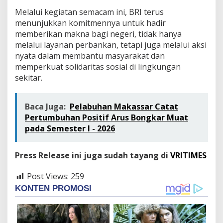
e
Melalui kegiatan semacam ini, BRI terus
k
menunjukkan komitmennya untuk hadir
i
t
memberikan makna bagi negeri, tidak hanya
a
melalui layanan perbankan, tetapi juga melalui aksi
r
nyata dalam membantu masyarakat dan
memperkuat solidaritas sosial di lingkungan
sekitar.
Baca Juga:
Pelabuhan Makassar Catat
Pertumbuhan Positif Arus Bongkar Muat
pada Semester I - 2026
Press Release ini juga sudah tayang di
VRITIMES
Post Views:
259