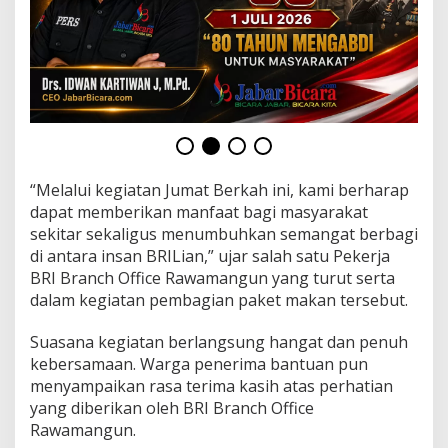
a
n
M
a
k
a
n
a
n
u
n
“Melalui kegiatan Jumat Berkah ini, kami berharap
t
dapat memberikan manfaat bagi masyarakat
u
sekitar sekaligus menumbuhkan semangat berbagi
k
di antara insan BRILian,” ujar salah satu Pekerja
M
BRI Branch Office Rawamangun yang turut serta
a
s
dalam kegiatan pembagian paket makan tersebut.
y
a
Suasana kegiatan berlangsung hangat dan penuh
r
kebersamaan. Warga penerima bantuan pun
a
menyampaikan rasa terima kasih atas perhatian
k
a
yang diberikan oleh BRI Branch Office
t
Rawamangun.
S