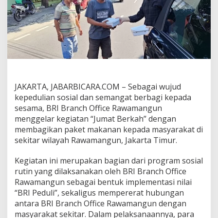
R
a
w
a
m
a
n
g
u
n
JAKARTA, JABARBICARA.COM –
Sebagai wujud
G
kepedulian sosial dan semangat berbagi kepada
e
l
sesama, BRI Branch Office Rawamangun
a
menggelar kegiatan “Jumat Berkah” dengan
r
membagikan paket makanan kepada masyarakat di
K
sekitar wilayah Rawamangun, Jakarta Timur.
e
g
i
Kegiatan ini merupakan bagian dari program sosial
a
rutin yang dilaksanakan oleh BRI Branch Office
t
Rawamangun sebagai bentuk implementasi nilai
a
“BRI Peduli”, sekaligus mempererat hubungan
n
antara BRI Branch Office Rawamangun dengan
“
J
masyarakat sekitar. Dalam pelaksanaannya, para