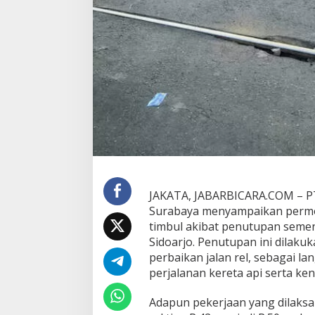
i
k
a
n
J
a
l
a
n
P
e
r
l
i
n
JAKATA, JABARBICARA.COM – PT 
t
Surabaya menyampaikan permo
a
timbul akibat penutupan sement
s
a
Sidoarjo. Penutupan ini dilak
n
perbaikan jalan rel, sebagai 
d
perjalanan kereta api serta k
i
J
Adapun pekerjaan yang dilaks
e
n