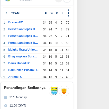
P
#
TEAM
P
W
D
L
T
S
Borneo FC
1
34
25
4
5
79
Persatuan Sepak Bola Indonesia Bandung
2
34
24
7
3
79
Persatuan Sepak Bola Indonesia Jakarta
3
34
22
5
7
71
Persatuan Sepak Bola Surabaya
4
34
16
10
8
58
Maluku Utara United FC
5
34
15
8
11
53
Bhayangkara Surabaya United
6
34
16
5
13
53
Dewa United FC
7
34
16
5
13
53
Bali United Pusam FC
8
34
14
9
11
51
Arema FC
9
34
13
9
12
48
1
Persatuan Sepak Bola Indonesia Tangerang
34
13
6
15
45
0
Pertandingan Berikutnya
1
PSIM Yogyakarta
34
11
12
11
45
1
31/8 Monday
1
Persatuan Sepakbola Indonesia Kediri
34
11
6
17
39
12:00 (GMT)
2