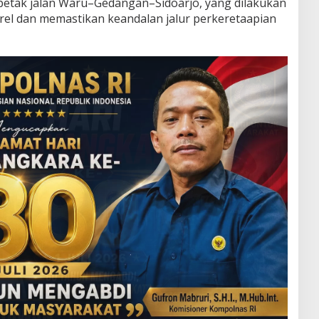
a petak jalan Waru–Gedangan–Sidoarjo, yang dilakukan
el dan memastikan keandalan jalur perkeretaapian