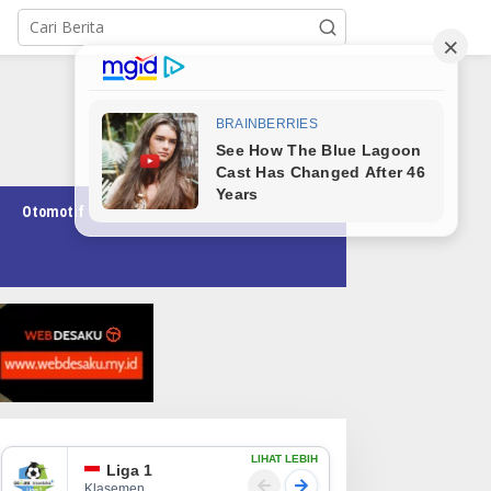
Otomotif
Pendidikan
Teknologi
Opini
LIHAT LEBIH
Liga 1
Klasemen