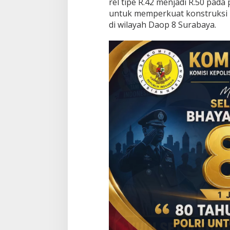
rel tipe R.42 menjadi R.50 pad
g
untuk memperkuat konstruksi r
g
di wilayah Daop 8 Surabaya.
o
l
o