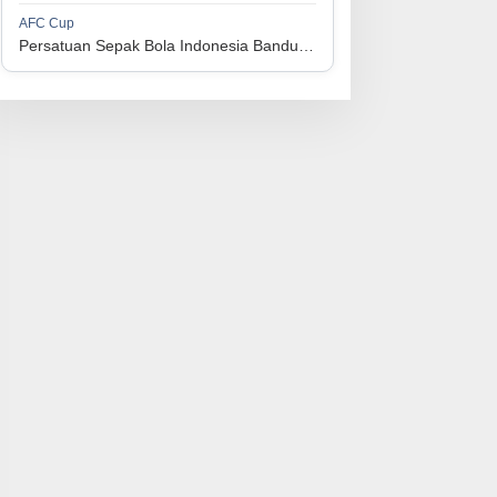
1
Perserikatan Sepak Bola Indonesia Jepara
34
9
9
16
36
AFC Cup
3
Persatuan Sepak Bola Indonesia Bandung vs Manila Digger FC
1
Madura United FC
34
9
8
17
35
4
1
Persatuan Sepakbola Makassar
34
8
10
16
34
5
1
Persis Solo
34
8
10
16
34
6
1
Semen Padang FC
34
5
5
24
20
7
1
Persatuan Sepak Bola Biak Sekitarnya
34
4
6
24
18
8