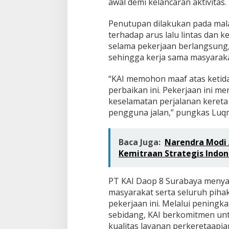
awal demi kelancaran aktivitas.
Penutupan dilakukan pada mal
terhadap arus lalu lintas dan 
selama pekerjaan berlangsung, 
sehingga kerja sama masyaraka
“KAI memohon maaf atas ketid
perbaikan ini. Pekerjaan ini 
keselamatan perjalanan keret
pengguna jalan,” pungkas Luq
Baca Juga:
Narendra Modi 
Kemitraan Strategis Indon
PT KAI Daop 8 Surabaya menya
masyarakat serta seluruh piha
pekerjaan ini. Melalui peningk
sebidang, KAI berkomitmen un
kualitas layanan perkeretaapia