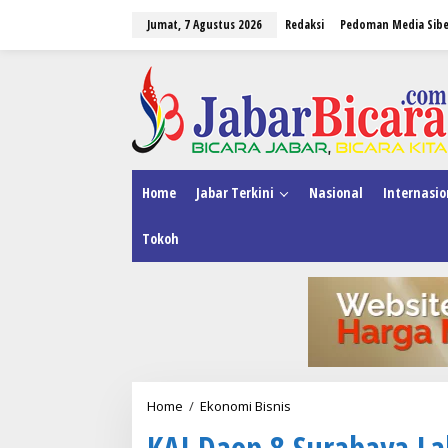
L
Jumat, 7 Agustus 2026
Redaksi
Pedoman Media Sibe
e
w
a
tutup
t
i
k
e
k
o
n
Home
Jabar Terkini
Nasional
Internasio
t
e
Tokoh
n
Home
/
Ekonomi Bisnis
K
A
KAI Daop 8 Surabaya La
I