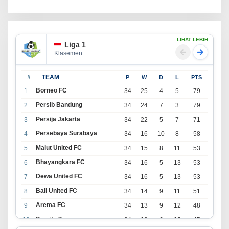
LIHAT LEBIH
Liga 1
Klasemen
#
TEAM
P
W
D
L
PTS
Borneo FC
1
34
25
4
5
79
Persib Bandung
2
34
24
7
3
79
Persija Jakarta
3
34
22
5
7
71
Persebaya Surabaya
4
34
16
10
8
58
Malut United FC
5
34
15
8
11
53
Bhayangkara FC
6
34
16
5
13
53
Dewa United FC
7
34
16
5
13
53
Bali United FC
8
34
14
9
11
51
Arema FC
9
34
13
9
12
48
Persita Tangerang
10
34
13
6
15
45