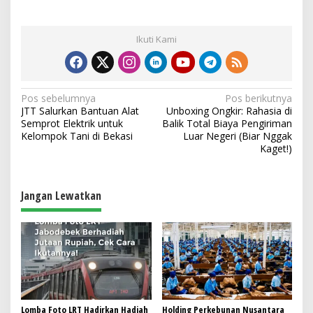
Ikuti Kami
N
Pos sebelumnya
Pos berikutnya
JTT Salurkan Bantuan Alat
Unboxing Ongkir: Rahasia di
a
Semprot Elektrik untuk
Balik Total Biaya Pengiriman
v
Kelompok Tani di Bekasi
Luar Negeri (Biar Nggak
Kaget!)
i
g
a
Jangan Lewatkan
s
i
p
o
s
Lomba Foto LRT Hadirkan Hadiah
Holding Perkebunan Nusantara