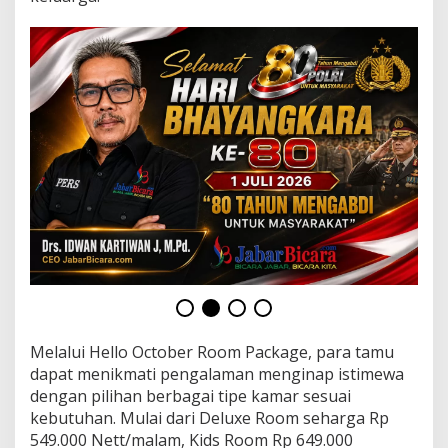
a
n
P
e
n
a
w
a
r
a
n
S
p
e
s
i
a
l
K
a
Melalui Hello October Room Package, para tamu
m
dapat menikmati pengalaman menginap istimewa
a
dengan pilihan berbagai tipe kamar sesuai
r
kebutuhan. Mulai dari Deluxe Room seharga Rp
,
M
549.000 Nett/malam, Kids Room Rp 649.000