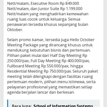
e
Nett/malam, Executive Room Rp 849.000
e
Nett/malam, dan Junior Suite Rp 1.199.000
t
Nett/malam yang menghadirkan kemewahan
i
ruang luas cocok untuk keluarga. Semua
n
g
penawaran tersedia khusus sepanjang bulan
P
Oktober.
a
c
Selain promo kamar, tersedia juga Hello October
k
Meeting Package yang dirancang khusus untuk
a
g
mendukung kebutuhan bisnis dan pertemuan.
e
Pilihan paket mulai dari Half Day Meeting Rp
,
250.000/pax, Full Day Meeting Rp 400.000/pax,
d
Fullboard Meeting Rp 550.000/pax, hingga
a
n
Residential Meeting Rp 750.000/pax. Seluruh paket
E
meeting telah dilengkapi dengan fasilitas ruang
v
pertemuan modern, pilihan menu istimewa, serta
e
pelayanan profesional yang memastikan setiap
n
agenda berjalan lancar dan berkesan.
t
K
r
e
Baca Juga:
School of Information Systems