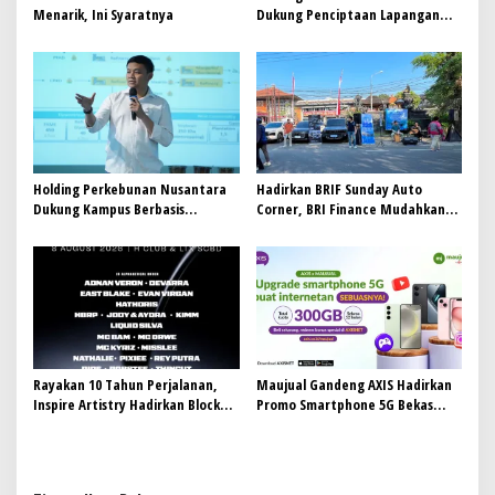
Menarik, Ini Syaratnya
Dukung Penciptaan Lapangan
Kerja, PTPN I Serap 15–20 Ribu
Pekerja di Pabrik Tembakau
Holding Perkebunan Nusantara
Hadirkan BRIF Sunday Auto
Dukung Kampus Berbasis
Corner, BRI Finance Mudahkan
Perkebunan, Arya Sandhiyudha
Warga Bali Wujudkan Mobil
Jadi Mahasiswa Angkatan
Impian
Pertama Magister ITSI
Rayakan 10 Tahun Perjalanan,
Maujual Gandeng AXIS Hadirkan
Inspire Artistry Hadirkan Block
Promo Smartphone 5G Bekas
Party Terbesar di Jakarta
dengan Bonus Kuota