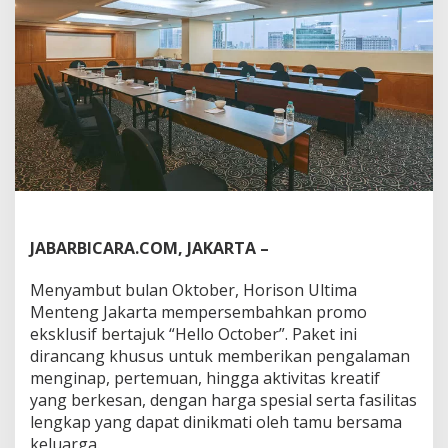
o
r
i
s
o
n
U
l
t
i
m
a
M
e
JABARBICARA.COM, JAKARTA –
n
t
Menyambut bulan Oktober, Horison Ultima
e
n
Menteng Jakarta mempersembahkan promo
g
eksklusif bertajuk “Hello October”. Paket ini
H
dirancang khusus untuk memberikan pengalaman
a
menginap, pertemuan, hingga aktivitas kreatif
d
yang berkesan, dengan harga spesial serta fasilitas
i
r
lengkap yang dapat dinikmati oleh tamu bersama
k
keluarga.