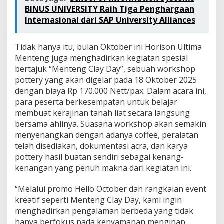
a
BINUS UNIVERSITY Raih Tiga Penghargaan
t
Internasional dari SAP University Alliances
i
f
M
Tidak hanya itu, bulan Oktober ini Horison Ultima
e
Menteng juga menghadirkan kegiatan spesial
n
t
bertajuk “Menteng Clay Day”, sebuah workshop
e
pottery yang akan digelar pada 18 Oktober 2025
n
dengan biaya Rp 170.000 Nett/pax. Dalam acara ini,
g
para peserta berkesempatan untuk belajar
C
membuat kerajinan tanah liat secara langsung
l
a
bersama ahlinya. Suasana workshop akan semakin
y
menyenangkan dengan adanya coffee, peralatan
D
telah disediakan, dokumentasi acra, dan karya
a
pottery hasil buatan sendiri sebagai kenang-
y
kenangan yang penuh makna dari kegiatan ini.
“Melalui promo Hello October dan rangkaian event
kreatif seperti Menteng Clay Day, kami ingin
menghadirkan pengalaman berbeda yang tidak
hanya berfokus pada kenyamanan menginap,