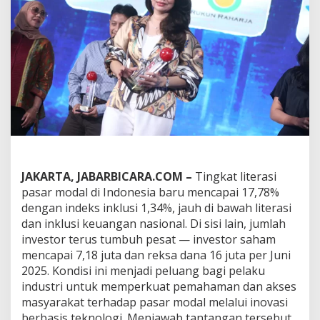
k
u
r
i
t
a
s
L
u
n
c
u
r
k
JAKARTA, JABARBICARA.COM –
Tingkat literasi
a
pasar modal di Indonesia baru mencapai 17,78%
n
dengan indeks inklusi 1,34%, jauh di bawah literasi
I
n
dan inklusi keuangan nasional. Di sisi lain, jumlah
o
investor terus tumbuh pesat — investor saham
v
mencapai 7,18 juta dan reksa dana 16 juta per Juni
a
2025. Kondisi ini menjadi peluang bagi pelaku
s
i
industri untuk memperkuat pemahaman dan akses
I
masyarakat terhadap pasar modal melalui inovasi
n
berbasis teknologi. Menjawab tantangan tersebut,