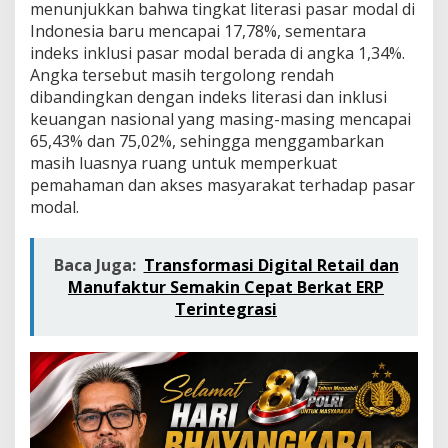
e
menunjukkan bahwa tingkat literasi pasar modal di
r
Indonesia baru mencapai 17,78%, sementara
a
indeks inklusi pasar modal berada di angka 1,34%.
s
Angka tersebut masih tergolong rendah
i
dibandingkan dengan indeks literasi dan inklusi
P
a
keuangan nasional yang masing-masing mencapai
s
65,43% dan 75,02%, sehingga menggambarkan
a
masih luasnya ruang untuk memperkuat
r
pemahaman dan akses masyarakat terhadap pasar
M
o
modal.
d
a
l
Baca Juga:
Transformasi Digital Retail dan
Manufaktur Semakin Cepat Berkat ERP
Terintegrasi