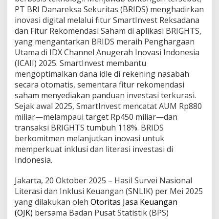
v
PT BRI Danareksa Sekuritas (BRIDS) menghadirkan
e
inovasi digital melalui fitur SmartInvest Reksadana
s
t
dan Fitur Rekomendasi Saham di aplikasi BRIGHTS,
a
yang mengantarkan BRIDS meraih Penghargaan
s
Utama di IDX Channel Anugerah Inovasi Indonesia
i
(ICAII) 2025. SmartInvest membantu
u
n
mengoptimalkan dana idle di rekening nasabah
t
secara otomatis, sementara fitur rekomendasi
u
saham menyediakan panduan investasi terkurasi.
k
Sejak awal 2025, SmartInvest mencatat AUM Rp880
T
miliar—melampaui target Rp450 miliar—dan
i
n
transaksi BRIGHTS tumbuh 118%. BRIDS
g
berkomitmen melanjutkan inovasi untuk
k
memperkuat inklusi dan literasi investasi di
a
Indonesia.
t
k
a
Jakarta, 20 Oktober 2025 – Hasil Survei Nasional
n
Literasi dan Inklusi Keuangan (SNLIK) per Mei 2025
L
yang dilakukan oleh
Otoritas Jasa Keuangan
i
(OJK)
bersama Badan Pusat Statistik (BPS)
t