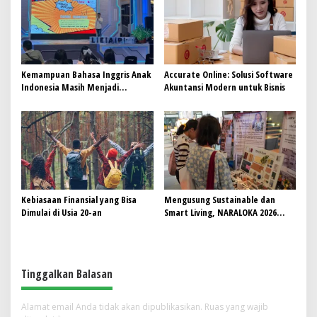
Kemampuan Bahasa Inggris Anak
Accurate Online: Solusi Software
Indonesia Masih Menjadi
Akuntansi Modern untuk Bisnis
Tantangan, Pendekatan
Pembelajaran Dinilai Perlu
Berubah
Kebiasaan Finansial yang Bisa
Mengusung Sustainable dan
Dimulai di Usia 20-an
Smart Living, NARALOKA 2026
Hadirkan Karya Terbaik
Mahasiswa BINUS @Malang
Tinggalkan Balasan
Alamat email Anda tidak akan dipublikasikan.
Ruas yang wajib