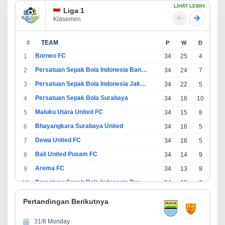
LIHAT LEBIH
Liga 1
Klasemen
#
TEAM
P
W
D
L
Borneo FC
1
34
25
4
5
Persatuan Sepak Bola Indonesia Bandung
2
34
24
7
3
Persatuan Sepak Bola Indonesia Jakarta
3
34
22
5
7
Persatuan Sepak Bola Surabaya
4
34
16
10
8
Maluku Utara United FC
5
34
15
8
11
Bhayangkara Surabaya United
6
34
16
5
13
Dewa United FC
7
34
16
5
13
Bali United Pusam FC
8
34
14
9
11
Arema FC
9
34
13
9
12
Persatuan Sepak Bola Indonesia Tangerang
10
34
13
6
15
PSIM Yogyakarta
11
34
11
12
11
Pertandingan Berikutnya
Persatuan Sepakbola Indonesia Kediri
12
34
11
6
17
31/8 Monday
Perserikatan Sepak Bola Indonesia Jepara
13
34
9
9
16