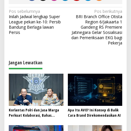
N
Pos sebelumnya
Pos berikutnya
Inilah Jadwal lengkap Super
BRI Branch Office Otista
a
League pekan ke-10: Persib
Region 6/Jakaarta 1
v
Bandung Berlaga lawan
Gandeng RS Premiere
Persis
Jatinegara Gelar Sosialisasi
i
dan Pemeriksaan EKG bagi
Pekerja
g
a
s
Jangan Lewatkan
i
p
o
s
Korlantas Polri dan Jasa Marga
Apa Itu AVO? Ini Konsep di Balik
Perkuat Kolaborasi, Bahas
Cara Brand Direkomendasikan AI
Digitalisasi, Nataru hingga
Penertiban ODOL