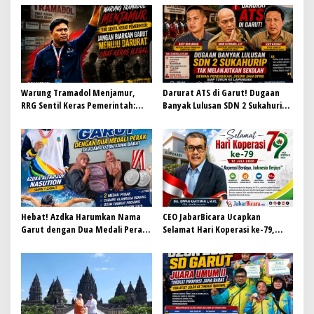
Warung Tramadol Menjamur,
Darurat ATS di Garut! Dugaan
RRG Sentil Keras Pemerintah:
Banyak Lulusan SDN 2 Sukahurip
Jangan Biarkan Garut Menuju
Tak Melanjutkan Sekolah, Dewan
Darurat Obat Keras Ilegal
Pendidikan, Disdik dan DPRD Siap
Turun ke Lapangan
Hebat! Azdka Harumkan Nama
CEO JabarBicara Ucapkan
Garut dengan Dua Medali Perak
Selamat Hari Koperasi ke-79,
di Ajang O2SN Jawa Barat
Tegaskan Koperasi Pilar
Kebangkitan Ekonomi Nasional