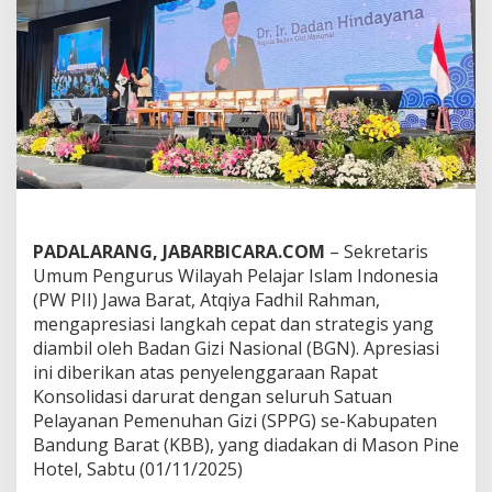
a
c
u
n
a
n
M
B
G
,
S
e
k
PADALARANG, JABARBICARA.COM
– Sekretaris
u
Umum Pengurus Wilayah Pelajar Islam Indonesia
m
(PW PII) Jawa Barat, Atqiya Fadhil Rahman,
P
W
mengapresiasi langkah cepat dan strategis yang
P
diambil oleh Badan Gizi Nasional (BGN). Apresiasi
I
ini diberikan atas penyelenggaraan Rapat
I
Konsolidasi darurat dengan seluruh Satuan
J
a
Pelayanan Pemenuhan Gizi (SPPG) se-Kabupaten
b
Bandung Barat (KBB), yang diadakan di Mason Pine
a
Hotel, Sabtu (01/11/2025)
r