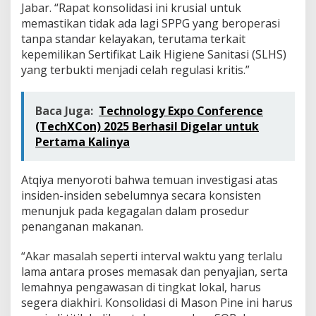
n
Jabar. “Rapat konsolidasi ini krusial untuk
g
memastikan tidak ada lagi SPPG yang beroperasi
B
tanpa standar kelayakan, terutama terkait
a
kepemilikan Sertifikat Laik Higiene Sanitasi (SLHS)
r
yang terbukti menjadi celah regulasi kritis.”
a
t
Baca Juga:
Technology Expo Conference
(TechXCon) 2025 Berhasil Digelar untuk
Pertama Kalinya
Atqiya menyoroti bahwa temuan investigasi atas
insiden-insiden sebelumnya secara konsisten
menunjuk pada kegagalan dalam prosedur
penanganan makanan.
“Akar masalah seperti interval waktu yang terlalu
lama antara proses memasak dan penyajian, serta
lemahnya pengawasan di tingkat lokal, harus
segera diakhiri. Konsolidasi di Mason Pine ini harus