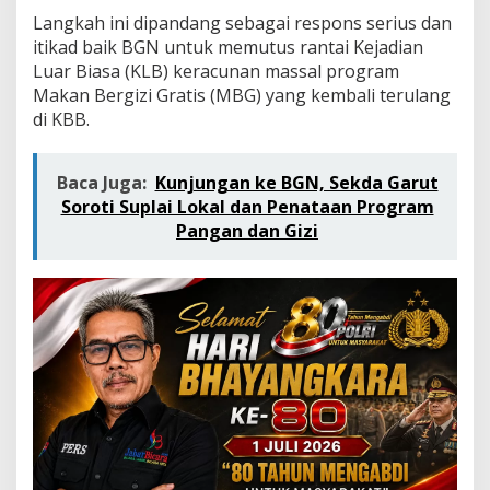
A
Langkah ini dipandang sebagai respons serius dan
p
r
itikad baik BGN untuk memutus rantai Kejadian
e
Luar Biasa (KLB) keracunan massal program
s
Makan Bergizi Gratis (MBG) yang kembali terulang
i
di KBB.
a
s
i
Baca Juga:
Kunjungan ke BGN, Sekda Garut
L
a
Soroti Suplai Lokal dan Penataan Program
n
Pangan dan Gizi
g
k
a
h
C
e
p
a
t
B
G
N
K