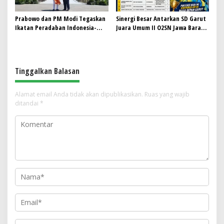
Prabowo dan PM Modi Tegaskan
Sinergi Besar Antarkan SD Garut
Ikatan Peradaban Indonesia-
Juara Umum II O2SN Jawa Barat
India di Candi Prambanan
2026, Empat Atlet Sabet Gelar
Juara dan Dua Lolos ke Nasional
Tinggalkan Balasan
Alamat email Anda tidak akan dipublikasikan.
Ruas yang wajib
ditandai
*