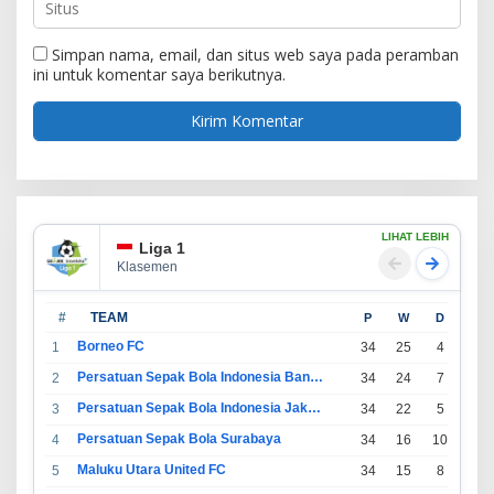
Simpan nama, email, dan situs web saya pada peramban
ini untuk komentar saya berikutnya.
LIHAT LEBIH
Liga 1
Klasemen
#
TEAM
P
W
D
L
Borneo FC
1
34
25
4
5
Persatuan Sepak Bola Indonesia Bandung
2
34
24
7
3
Persatuan Sepak Bola Indonesia Jakarta
3
34
22
5
7
Persatuan Sepak Bola Surabaya
4
34
16
10
8
Maluku Utara United FC
5
34
15
8
11