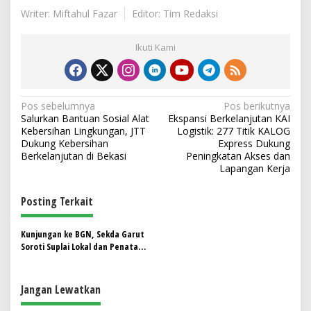
Writer: Miftahul Fazar
Editor: Tim Redaksi
Ikuti Kami
N
Pos sebelumnya
Pos berikutnya
Salurkan Bantuan Sosial Alat
Ekspansi Berkelanjutan KAI
a
Kebersihan Lingkungan, JTT
Logistik: 277 Titik KALOG
v
Dukung Kebersihan
Express Dukung
Berkelanjutan di Bekasi
Peningkatan Akses dan
i
Lapangan Kerja
g
Posting Terkait
a
s
Kunjungan ke BGN, Sekda Garut
i
Soroti Suplai Lokal dan Penataan
p
Program Pangan dan Gizi
o
Jangan Lewatkan
s