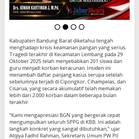
o
n
s
o
l
i
d
Kabupaten Bandung Barat diketahui tengah
a
s
menghadapi krisis keamanan pangan yang serius.
i
Tragedi terakhir di Kecamatan Lembang pada 29
k
Oktober 2025 telah menyebabkan 201 siswa dan
a
guru menjadi korban keracunan. Insiden ini
n
menambah daftar panjang kasus serupa setelah
S
P
sebelumnya terjadi di Cipongkor, Cihampelas, dan
P
Cisarua, yang secara akumulatif telah memakan
G
lebih dari 2.000 korban dalam beberapa bulan
s
terakhir.
e
-
B
“Kami mengapresiasi BGN yang bergerak cepat
a
mengumpulkan seluruh SPPG di KBB. Ini adalah
n
langkah konkret yang sangat dibutuhkan,” ujar
d
Atqiya Fadhil Rahman, Sekretaris Umum PW PII
u