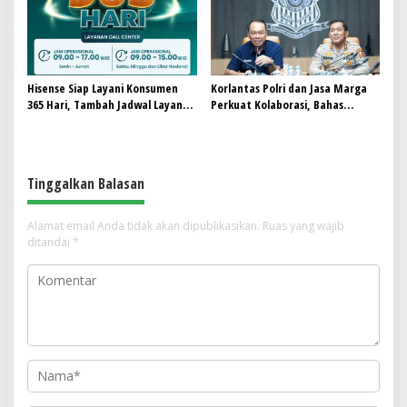
Hisense Siap Layani Konsumen
Korlantas Polri dan Jasa Marga
365 Hari, Tambah Jadwal Layanan
Perkuat Kolaborasi, Bahas
Call Center Hisense Care
Digitalisasi, Nataru hingga
Penertiban ODOL
Tinggalkan Balasan
Alamat email Anda tidak akan dipublikasikan.
Ruas yang wajib
ditandai
*