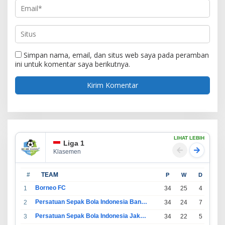
Simpan nama, email, dan situs web saya pada peramban
ini untuk komentar saya berikutnya.
LIHAT LEBIH
Liga 1
Klasemen
#
TEAM
P
W
D
L
Borneo FC
1
34
25
4
5
Persatuan Sepak Bola Indonesia Bandung
2
34
24
7
3
Persatuan Sepak Bola Indonesia Jakarta
3
34
22
5
7