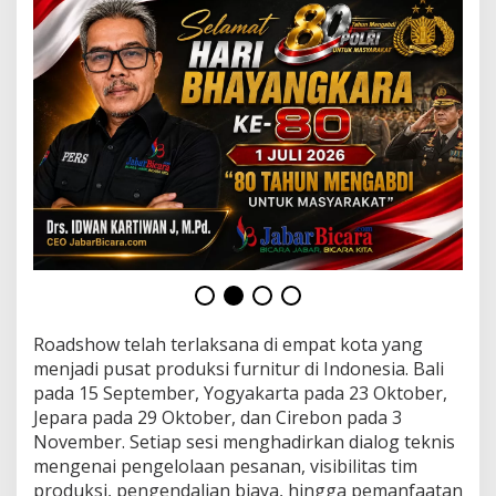
l
u
i
R
o
a
d
s
h
o
w
N
a
s
i
o
n
Roadshow telah terlaksana di empat kota yang
a
l
menjadi pusat produksi furnitur di Indonesia. Bali
pada 15 September, Yogyakarta pada 23 Oktober,
Jepara pada 29 Oktober, dan Cirebon pada 3
November. Setiap sesi menghadirkan dialog teknis
mengenai pengelolaan pesanan, visibilitas tim
produksi, pengendalian biaya, hingga pemanfaatan