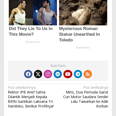
Ikuti Kami
N
Pos sebelumnya
Pos berikutnya
Rektor IPB Arief Satria
Miris, Dua Pemuda Garut
a
Dilantik Menjadi Kepala
Curi Motor Saudara Sendiri
v
BRIN Gantikan Laksana Tri
Lalu Tawarkan ke Adik
Handoko, Berikut Profilnya!
Korban
i