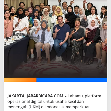
D
o
r
o
n
g
D
i
g
i
t
a
l
i
s
a
s
i
I
n
d
u
JAKARTA, JABARBICARA.COM –
Labamu, platform
s
operasional digital untuk usaha kecil dan
t
menengah (UKM) di Indonesia, memperkuat
r