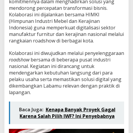
komitmennya dalam menghadirkan solusi yang
i
F
mendorong percepatan transformasi bisnis.
u
Kolaborasi ini dijalankan bersama HIMKI
r
(Himpunan Industri Mebel dan Kerajinan
n
Indonesia) guna memperkuat digitalisasi sektor
i
manufaktur furnitur dan kerajinan nasional melalui
t
u
rangkaian roadshow di berbagai kota.
r
d
Kolaborasi ini diwujudkan melalui penyelenggaraan
a
roadshow
bersama di beberapa pusat industri
n
nasional. Kegiatan ini dirancang untuk
K
e
mendengarkan kebutuhan langsung dari para
r
pelaku usaha serta memastikan solusi digital yang
a
dikembangkan Labamu relevan dengan praktik di
j
lapangan.
i
n
a
n
Baca Juga:
Kenapa Banyak Proyek Gagal
M
Karena Salah Pilih IWF? Ini Penyebabnya
e
l
a