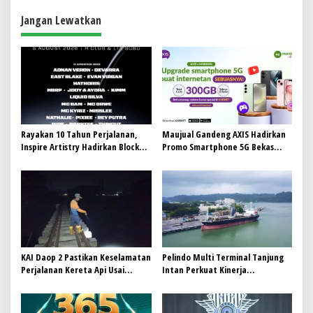
g
a
Jangan Lewatkan
s
i
p
o
s
Rayakan 10 Tahun Perjalanan,
Maujual Gandeng AXIS Hadirkan
Inspire Artistry Hadirkan Block
Promo Smartphone 5G Bekas
Party Terbesar di Jakarta
dengan Bonus Kuota
KAI Daop 2 Pastikan Keselamatan
Pelindo Multi Terminal Tanjung
Perjalanan Kereta Api Usai
Intan Perkuat Kinerja
Gempa Pangandaran
Operasional Pelabuhan