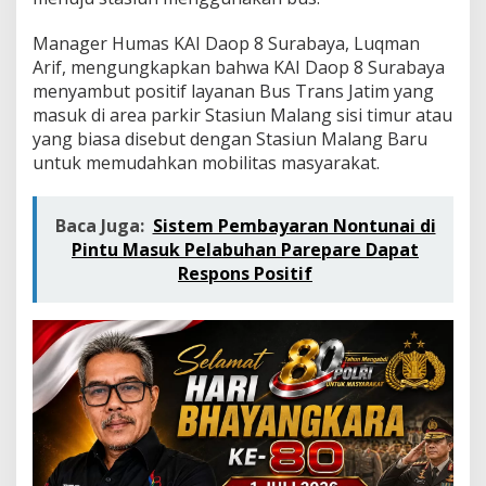
t
a
Manager Humas KAI Daop 8 Surabaya, Luqman
s
i
Arif, mengungkapkan bahwa KAI Daop 8 Surabaya
A
menyambut positif layanan Bus Trans Jatim yang
n
masuk di area parkir Stasiun Malang sisi timur atau
t
yang biasa disebut dengan Stasiun Malang Baru
a
untuk memudahkan mobilitas masyarakat.
r
m
o
d
Baca Juga:
Sistem Pembayaran Nontunai di
a
Pintu Masuk Pelabuhan Parepare Dapat
,
Respons Positif
L
a
y
a
n
a
n
B
u
s
T