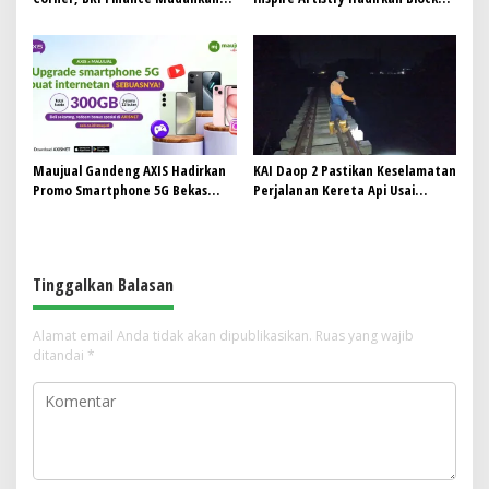
Warga Bali Wujudkan Mobil
Party Terbesar di Jakarta
Impian
Maujual Gandeng AXIS Hadirkan
KAI Daop 2 Pastikan Keselamatan
Promo Smartphone 5G Bekas
Perjalanan Kereta Api Usai
dengan Bonus Kuota
Gempa Pangandaran
Tinggalkan Balasan
Alamat email Anda tidak akan dipublikasikan.
Ruas yang wajib
ditandai
*