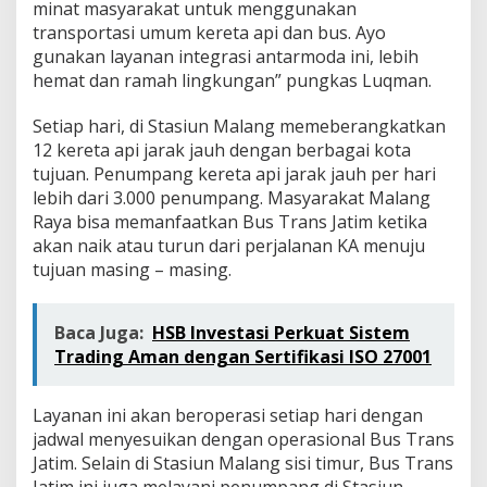
minat masyarakat untuk menggunakan
l
a
transportasi umum kereta api dan bus. Ayo
n
gunakan layanan integrasi antarmoda ini, lebih
g
hemat dan ramah lingkungan” pungkas Luqman.
S
i
Setiap hari, di Stasiun Malang memeberangkatkan
s
i
12 kereta api jarak jauh dengan berbagai kota
T
tujuan. Penumpang kereta api jarak jauh per hari
i
lebih dari 3.000 penumpang. Masyarakat Malang
m
Raya bisa memanfaatkan Bus Trans Jatim ketika
u
akan naik atau turun dari perjalanan KA menuju
r
tujuan masing – masing.
Baca Juga:
HSB Investasi Perkuat Sistem
Trading Aman dengan Sertifikasi ISO 27001
Layanan ini akan beroperasi setiap hari dengan
jadwal menyesuikan dengan operasional Bus Trans
Jatim. Selain di Stasiun Malang sisi timur, Bus Trans