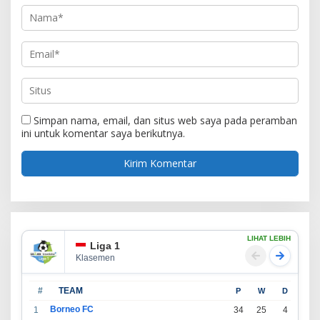
Simpan nama, email, dan situs web saya pada peramban
ini untuk komentar saya berikutnya.
LIHAT LEBIH
Liga 1
Klasemen
#
TEAM
P
W
D
L
Borneo FC
1
34
25
4
5