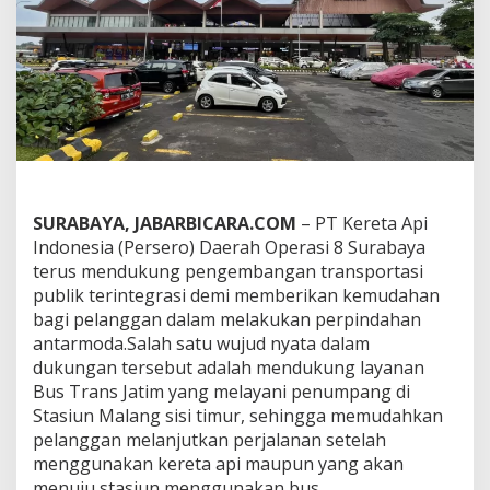
y
a
D
u
k
u
n
g
I
n
t
e
SURABAYA, JABARBICARA.COM
– PT Kereta Api
g
Indonesia (Persero) Daerah Operasi 8 Surabaya
r
terus mendukung pengembangan transportasi
a
publik terintegrasi demi memberikan kemudahan
s
bagi pelanggan dalam melakukan perpindahan
i
T
antarmoda.Salah satu wujud nyata dalam
r
dukungan tersebut adalah mendukung layanan
a
Bus Trans Jatim yang melayani penumpang di
n
Stasiun Malang sisi timur, sehingga memudahkan
s
p
pelanggan melanjutkan perjalanan setelah
o
menggunakan kereta api maupun yang akan
r
menuju stasiun menggunakan bus.