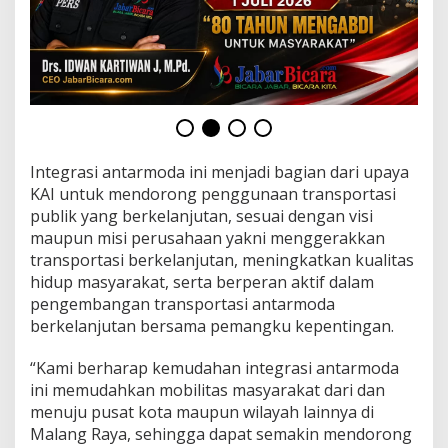
r
a
n
s
J
a
t
i
m
H
Integrasi antarmoda ini menjadi bagian dari upaya
a
KAI untuk mendorong penggunaan transportasi
d
publik yang berkelanjutan, sesuai dengan visi
i
maupun misi perusahaan yakni menggerakkan
r
transportasi berkelanjutan, meningkatkan kualitas
d
i
hidup masyarakat, serta berperan aktif dalam
S
pengembangan transportasi antarmoda
t
berkelanjutan bersama pemangku kepentingan.
a
s
“Kami berharap kemudahan integrasi antarmoda
i
u
ini memudahkan mobilitas masyarakat dari dan
n
menuju pusat kota maupun wilayah lainnya di
M
Malang Raya, sehingga dapat semakin mendorong
a