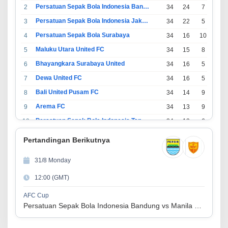
Persatuan Sepak Bola Indonesia Bandung
2
34
24
7
3
Persatuan Sepak Bola Indonesia Jakarta
3
34
22
5
7
Persatuan Sepak Bola Surabaya
4
34
16
10
8
Maluku Utara United FC
5
34
15
8
11
Bhayangkara Surabaya United
6
34
16
5
13
Dewa United FC
7
34
16
5
13
Bali United Pusam FC
8
34
14
9
11
Arema FC
9
34
13
9
12
Persatuan Sepak Bola Indonesia Tangerang
10
34
13
6
15
PSIM Yogyakarta
11
34
11
12
11
Pertandingan Berikutnya
Persatuan Sepakbola Indonesia Kediri
12
34
11
6
17
31/8 Monday
Perserikatan Sepak Bola Indonesia Jepara
13
34
9
9
16
12:00 (GMT)
Madura United FC
14
34
9
8
17
Persatuan Sepakbola Makassar
15
34
8
10
16
AFC Cup
Persatuan Sepak Bola Indonesia Bandung vs Manila Digger FC
Persis Solo
16
34
8
10
16
Semen Padang FC
17
34
5
5
24