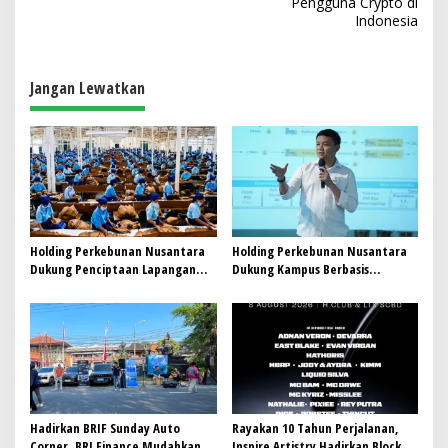
v
Pengguna Crypto di
Indonesia
i
g
a
Jangan Lewatkan
s
i
p
o
s
Holding Perkebunan Nusantara
Holding Perkebunan Nusantara
Dukung Penciptaan Lapangan
Dukung Kampus Berbasis
Kerja, PTPN I Serap 15–20 Ribu
Perkebunan, Arya Sandhiyudha
Pekerja di Pabrik Tembakau
Jadi Mahasiswa Angkatan
Pertama Magister ITSI
Hadirkan BRIF Sunday Auto
Rayakan 10 Tahun Perjalanan,
Corner, BRI Finance Mudahkan
Inspire Artistry Hadirkan Block