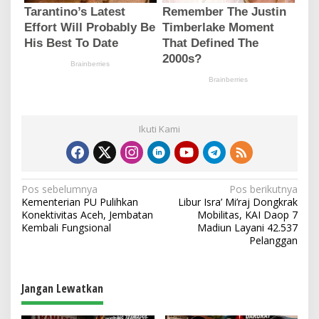
Ikuti Kami
N
Pos sebelumnya
Pos berikutnya
Kementerian PU Pulihkan
Libur Isra’ Mi’raj Dongkrak
a
Konektivitas Aceh, Jembatan
Mobilitas, KAI Daop 7
v
Kembali Fungsional
Madiun Layani 42.537
Pelanggan
i
g
a
Jangan Lewatkan
s