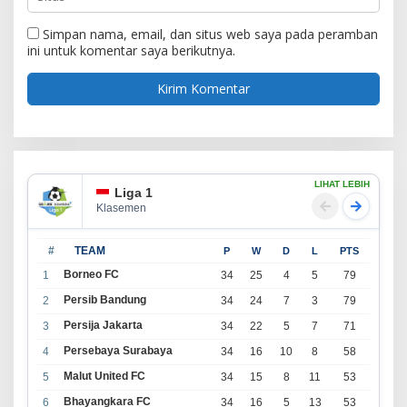
Simpan nama, email, dan situs web saya pada peramban
ini untuk komentar saya berikutnya.
LIHAT LEBIH
Liga 1
Klasemen
#
TEAM
P
W
D
L
PTS
Borneo FC
1
34
25
4
5
79
Persib Bandung
2
34
24
7
3
79
Persija Jakarta
3
34
22
5
7
71
Persebaya Surabaya
4
34
16
10
8
58
Malut United FC
5
34
15
8
11
53
Bhayangkara FC
6
34
16
5
13
53