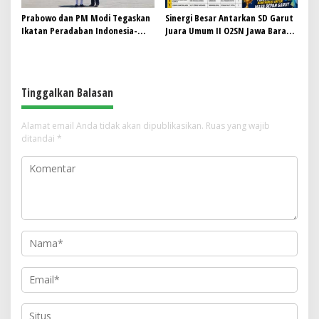
Prabowo dan PM Modi Tegaskan
Sinergi Besar Antarkan SD Garut
Ikatan Peradaban Indonesia-
Juara Umum II O2SN Jawa Barat
India di Candi Prambanan
2026, Empat Atlet Sabet Gelar
Juara dan Dua Lolos ke Nasional
Tinggalkan Balasan
Alamat email Anda tidak akan dipublikasikan.
Ruas yang wajib
ditandai
*