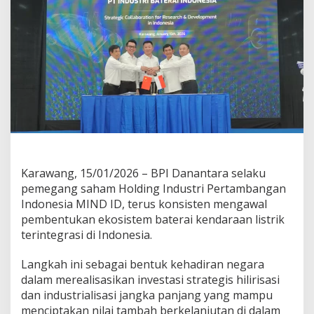
t
u
r
e
S
e
l
e
s
a
i
D
i
i
Karawang, 15/01/2026 – BPI Danantara selaku
n
pemegang saham Holding Industri Pertambangan
s
Indonesia MIND ID, terus konsisten mengawal
t
a
pembentukan ekosistem baterai kendaraan listrik
l
terintegrasi di Indonesia.
a
s
Langkah ini sebagai bentuk kehadiran negara
i
dalam merealisasikan investasi strategis hilirisasi
,
W
dan industrialisasi jangka panjang yang mampu
u
menciptakan nilai tambah berkelanjutan di dalam