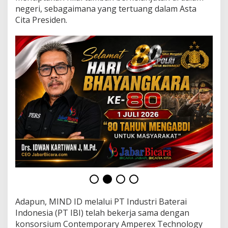
j
negeri, sebagaimana yang tertuang dalam Asta
u
Cita Presiden.
d
k
a
n
E
k
o
s
i
s
t
e
m
B
a
t
e
r
a
i
Adapun, MIND ID melalui PT Industri Baterai
T
Indonesia (PT IBI) telah bekerja sama dengan
e
r
konsorsium Contemporary Amperex Technology