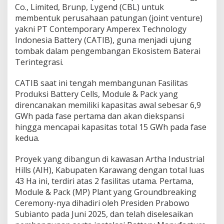
i
Co., Limited, Brunp, Lygend (CBL) untuk
n
membentuk perusahaan patungan (joint venture)
t
yakni PT Contemporary Amperex Technology
e
Indonesia Battery (CATIB), guna menjadi ujung
g
r
tombak dalam pengembangan Ekosistem Baterai
a
Terintegrasi.
s
i
CATIB saat ini tengah membangunan Fasilitas
d
Produksi Battery Cells, Module & Pack yang
i
I
direncanakan memiliki kapasitas awal sebesar 6,9
n
GWh pada fase pertama dan akan diekspansi
d
hingga mencapai kapasitas total 15 GWh pada fase
o
kedua.
n
e
s
Proyek yang dibangun di kawasan Artha Industrial
i
Hills (AIH), Kabupaten Karawang dengan total luas
a
43 Ha ini, terdiri atas 2 fasilitas utama. Pertama,
Module & Pack (MP) Plant yang Groundbreaking
Ceremony-nya dihadiri oleh Presiden Prabowo
Subianto pada Juni 2025, dan telah diselesaikan