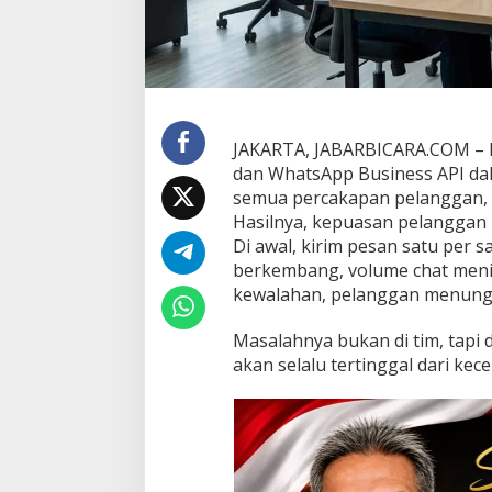
a
n
W
h
a
t
s
JAKARTA, JABARBICARA.COM – 
A
dan WhatsApp Business API da
p
p
semua percakapan pelanggan, m
G
Hasilnya, kepuasan pelanggan m
a
Di awal, kirim pesan satu per s
t
berkembang, volume chat menin
e
w
kewalahan, pelanggan menungg
a
y
Masalahnya bukan di tim, tapi 
O
akan selalu tertinggal dari ke
ff
i
c
i
a
l