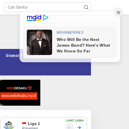
Otomotif
Pendidikan
Teknologi
Opini
LIHAT LEBIH
Liga 1
Klasemen