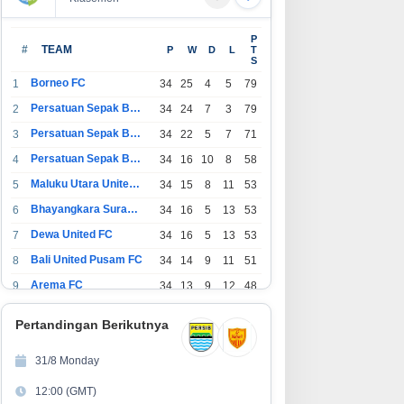
P
#
TEAM
P
W
D
L
T
S
Borneo FC
1
34
25
4
5
79
Persatuan Sepak Bola Indonesia Bandung
2
34
24
7
3
79
Persatuan Sepak Bola Indonesia Jakarta
3
34
22
5
7
71
Persatuan Sepak Bola Surabaya
4
34
16
10
8
58
Maluku Utara United FC
5
34
15
8
11
53
Bhayangkara Surabaya United
6
34
16
5
13
53
Dewa United FC
7
34
16
5
13
53
Bali United Pusam FC
8
34
14
9
11
51
Arema FC
9
34
13
9
12
48
1
Persatuan Sepak Bola Indonesia Tangerang
34
13
6
15
45
0
Pertandingan Berikutnya
1
PSIM Yogyakarta
34
11
12
11
45
1
31/8 Monday
1
Persatuan Sepakbola Indonesia Kediri
34
11
6
17
39
12:00 (GMT)
2