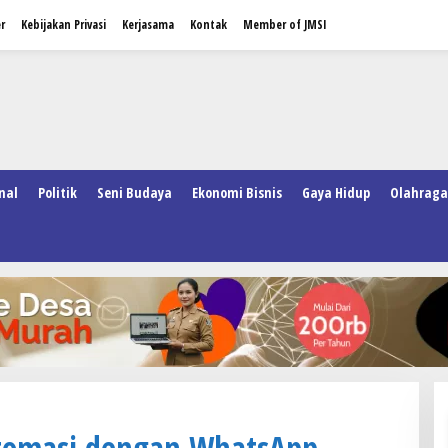
r
Kebijakan Privasi
Kerjasama
Kontak
Member of JMSI
nal
Politik
Seni Budaya
Ekonomi Bisnis
Gaya Hidup
Olahraga
tomasi dengan WhatsApp