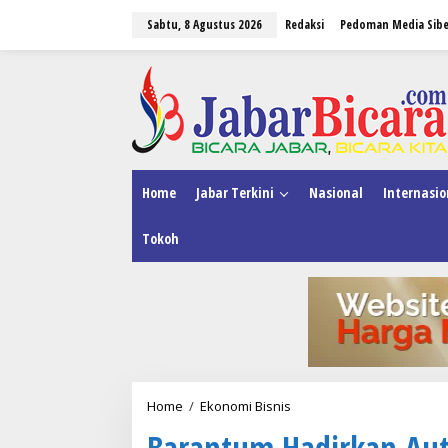
L
Sabtu, 8 Agustus 2026
Redaksi
Pedoman Media Sibe
e
w
a
tutup
t
i
k
e
k
o
n
Home
Jabar Terkini
Nasional
Internasio
t
e
Tokoh
n
Home
/
Ekonomi Bisnis
B
a
Barantum Hadirkan Au
r