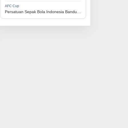
1
Perserikatan Sepak Bola Indonesia Jepara
34
9
9
16
36
AFC Cup
3
Persatuan Sepak Bola Indonesia Bandung vs Manila Digger FC
1
Madura United FC
34
9
8
17
35
4
1
Persatuan Sepakbola Makassar
34
8
10
16
34
5
1
Persis Solo
34
8
10
16
34
6
1
Semen Padang FC
34
5
5
24
20
7
1
Persatuan Sepak Bola Biak Sekitarnya
34
4
6
24
18
8