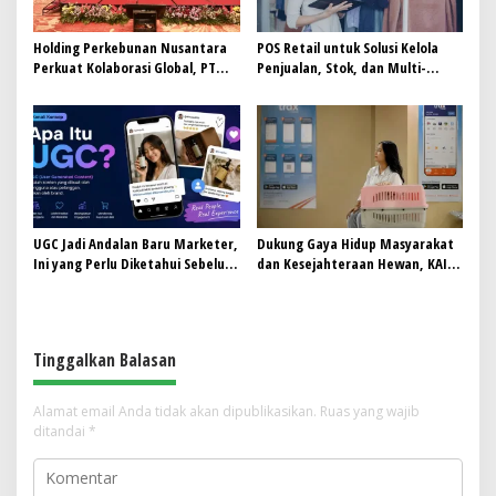
Holding Perkebunan Nusantara
POS Retail untuk Solusi Kelola
Perkuat Kolaborasi Global, PT
Penjualan, Stok, dan Multi-
RPN Gelar IRRDB Socio-Economic
Outlet
Seminar 2026
UGC Jadi Andalan Baru Marketer,
Dukung Gaya Hidup Masyarakat
Ini yang Perlu Diketahui Sebelum
dan Kesejahteraan Hewan, KAI
Ikut Tren Ini
Logistik Layani Lebih dari 90 Ribu
Hewan Peliharaan pada
Semester I 2026
Tinggalkan Balasan
Alamat email Anda tidak akan dipublikasikan.
Ruas yang wajib
ditandai
*