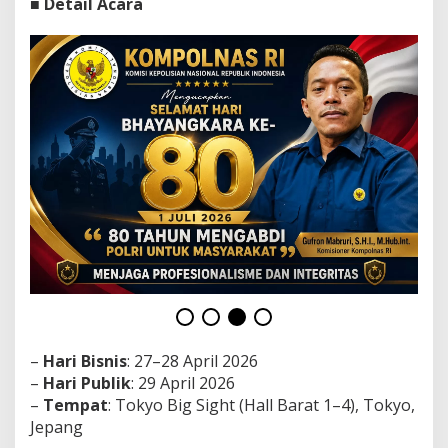
■
Detail Acara
b
a
l
T
e
r
b
e
s
a
r
d
i
A
s
i
a
A
k
a
–
Hari Bisnis
: 27–28 April 2026
n
–
Hari Publik
: 29 April 2026
D
i
–
Tempat
: Tokyo Big Sight (Hall Barat 1–4), Tokyo,
s
Jepang
e