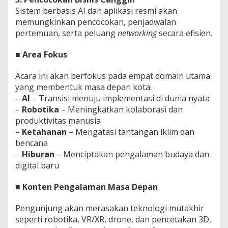
i
Sistem berbasis AI dan aplikasi resmi akan
T
memungkinkan pencocokan, penjadwalan
e
pertemuan, serta peluang
networking
secara efisien.
k
n
o
■ Area Fokus
l
o
Acara ini akan berfokus pada empat domain utama
g
yang membentuk masa depan kota:
i
–
AI
– Transisi menuju implementasi di dunia nyata
T
i
–
Robotika
– Meningkatkan kolaborasi dan
n
produktivitas manusia
g
–
Ketahanan
– Mengatasi tantangan iklim dan
g
bencana
i
–
Hiburan
– Menciptakan pengalaman budaya dan
digital baru
■ Konten Pengalaman Masa Depan
Pengunjung akan merasakan teknologi mutakhir
seperti robotika, VR/XR, drone, dan pencetakan 3D,