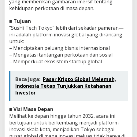
yang memberikan gambaran imersif tentang
kehidupan perkotaan di masa depan.
■
Tujuan
“SusHi Tech Tokyo” lebih dari sekadar pameran—
ini adalah platform inovasi global yang dirancang
untuk:
– Menciptakan peluang bisnis internasional
– Mengatasi tantangan perkotaan dan sosial
– Memperkuat ekosistem startup global
Baca Juga:
Pasar Kripto Global Melemah,
Indonesia Tetap Tunjukkan Ketahanan
Investor
■
Visi Masa Depan
Melihat ke depan hingga tahun 2032, acara ini
bertujuan untuk berkembang menjadi platform
inovasi skala kota, menjadikan Tokyo sebagai
pusat global di mana inovasi meluas tidak hanya di