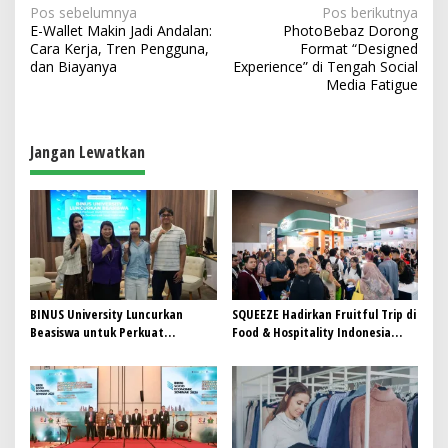
N
Pos sebelumnya
Pos berikutnya
E-Wallet Makin Jadi Andalan:
PhotoBebaz Dorong
a
Cara Kerja, Tren Pengguna,
Format “Designed
v
dan Biayanya
Experience” di Tengah Social
Media Fatigue
i
g
a
Jangan Lewatkan
s
i
p
o
s
BINUS University Luncurkan
SQUEEZE Hadirkan Fruitful Trip di
Beasiswa untuk Perkuat
Food & Hospitality Indonesia
Komitmen Mencetak Talenta
(FHI) 2026: Wadah Kolaborasi
Bedampak bagi Indonesia
yang Menghubungkan Inovasi,
Pengalaman, dan Pertumbuhan
Bersama