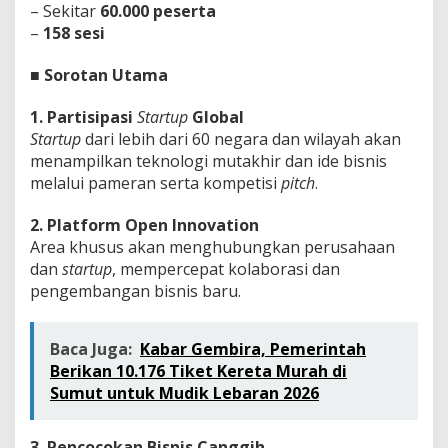
– Sekitar
60.000 peserta
n
g
–
158 sesi
K
o
■
Sorotan Utama
t
a
1. Partisipasi
Startup
Global
B
e
Startup
dari lebih dari 60 negara dan wilayah akan
r
menampilkan teknologi mutakhir dan ide bisnis
k
melalui pameran serta kompetisi
pitch
.
e
l
2. Platform Open Innovation
a
n
Area khusus akan menghubungkan perusahaan
j
dan
startup
, mempercepat kolaborasi dan
u
pengembangan bisnis baru.
t
a
n
Baca Juga:
Kabar Gembira, Pemerintah
M
Berikan 10.176 Tiket Kereta Murah di
e
l
Sumut untuk Mudik Lebaran 2026
a
l
u
3. Pencocokan Bisnis Canggih