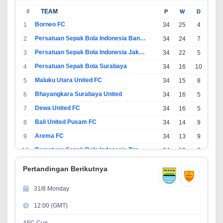
#
TEAM
P
W
D
L
Borneo FC
1
34
25
4
5
Persatuan Sepak Bola Indonesia Bandung
2
34
24
7
3
Persatuan Sepak Bola Indonesia Jakarta
3
34
22
5
7
Persatuan Sepak Bola Surabaya
4
34
16
10
8
Maluku Utara United FC
5
34
15
8
11
Bhayangkara Surabaya United
6
34
16
5
13
Dewa United FC
7
34
16
5
13
Bali United Pusam FC
8
34
14
9
11
Arema FC
9
34
13
9
12
Persatuan Sepak Bola Indonesia Tangerang
10
34
13
6
15
PSIM Yogyakarta
11
34
11
12
11
Pertandingan Berikutnya
Persatuan Sepakbola Indonesia Kediri
12
34
11
6
17
31/8 Monday
Perserikatan Sepak Bola Indonesia Jepara
13
34
9
9
16
12:00 (GMT)
Madura United FC
14
34
9
8
17
Persatuan Sepakbola Makassar
15
34
8
10
16
AFC Cup