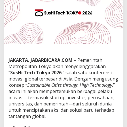
2
0
2
6
–
K
o
n
f
e
r
e
JAKARTA, JABARBICARA.COM –
Pemerintah
n
Metropolitan Tokyo akan menyelenggarakan
s
“
SusHi Tech Tokyo 2026
,” salah satu konferensi
i
I
inovasi global terbesar di Asia. Dengan mengusung
n
konsep “
Sustainable Cities through High Technology
,”
o
acara ini akan mempertemukan berbagai pelaku
v
inovasi—termasuk startup, investor, perusahaan,
a
s
universitas, dan pemerintah—dari seluruh dunia
i
untuk menciptakan aksi dan solusi baru terhadap
G
tantangan global.
l
o