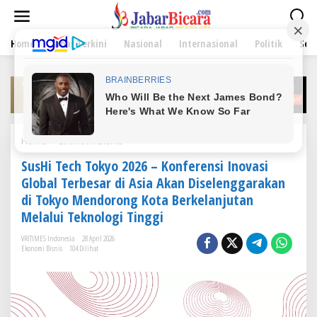
L
e
w
Home
Jabar Terkini
Nasional
Internasional
Politik
Sen
a
t
i
k
e
k
o
n
Home
/
Ekonomi Bisnis
S
t
u
e
SusHi Tech Tokyo 2026 – Konferensi Inovasi
s
n
H
Global Terbesar di Asia Akan Diselenggarakan
i
di Tokyo Mendorong Kota Berkelanjutan
T
Melalui Teknologi Tinggi
e
c
VRITIMES Indonesia
28 April 2026
h
Ekonomi Bisnis
104 Dilihat
T
o
k
y
o