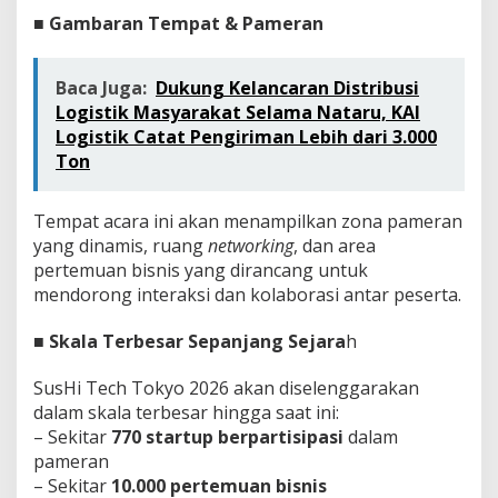
l
■
Gambaran Tempat & Pameran
e
n
g
Baca Juga:
Dukung Kelancaran Distribusi
g
a
Logistik Masyarakat Selama Nataru, KAI
r
Logistik Catat Pengiriman Lebih dari 3.000
a
Ton
k
a
n
Tempat acara ini akan menampilkan zona pameran
d
yang dinamis, ruang
networking
, dan area
i
pertemuan bisnis yang dirancang untuk
T
o
mendorong interaksi dan kolaborasi antar peserta.
k
y
■
Skala Terbesar Sepanjang Sejara
h
o
M
SusHi Tech Tokyo 2026 akan diselenggarakan
e
n
dalam skala terbesar hingga saat ini:
d
– Sekitar
770 startup berpartisipasi
dalam
o
pameran
r
– Sekitar
10.000 pertemuan bisnis
o