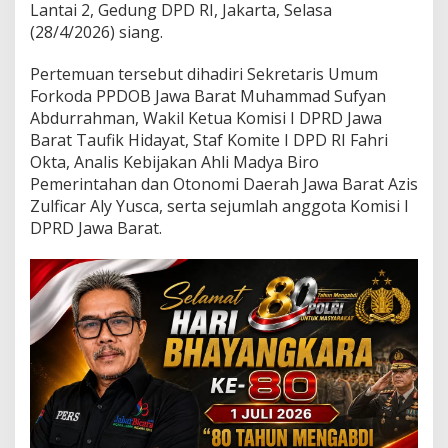
n
Lantai 2, Gedung DPD RI, Jakarta, Selasa
A
(28/4/2026) siang.
s
p
Pertemuan tersebut dihadiri Sekretaris Umum
i
Forkoda PPDOB Jawa Barat Muhammad Sufyan
r
a
Abdurrahman, Wakil Ketua Komisi I DPRD Jawa
s
Barat Taufik Hidayat, Staf Komite I DPD RI Fahri
i
Okta, Analis Kebijakan Ahli Madya Biro
,
Pemerintahan dan Otonomi Daerah Jawa Barat Azis
P
e
Zulficar Aly Yusca, serta sejumlah anggota Komisi I
n
DPRD Jawa Barat.
c
a
b
u
t
a
n
M
o
r
a
t