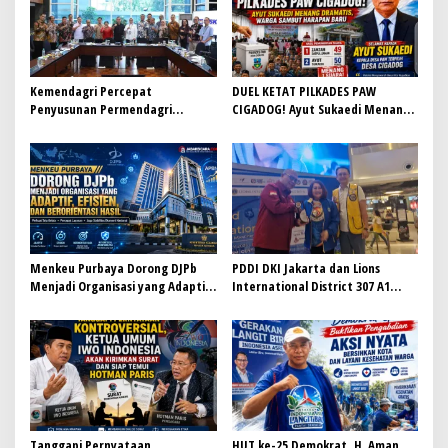
p
o
s
Kemendagri Percepat
DUEL KETAT PILKADES PAW
Penyusunan Permendagri
CIGADOG! Ayut Sukaedi Menang
ITKPDN Sebelum Oktober 2026
Dramatis, Warga Sambut
Harapan Baru
Menkeu Purbaya Dorong DJPb
PDDI DKI Jakarta dan Lions
Menjadi Organisasi yang Adaptif,
International District 307 A1
Efisien, dan Berorientasi Hasil
Perkuat Kolaborasi, Dorong
Gerakan Donor Darah Modern
Tanggapi Pernyataan
HUT ke-25 Demokrat, H. Aman