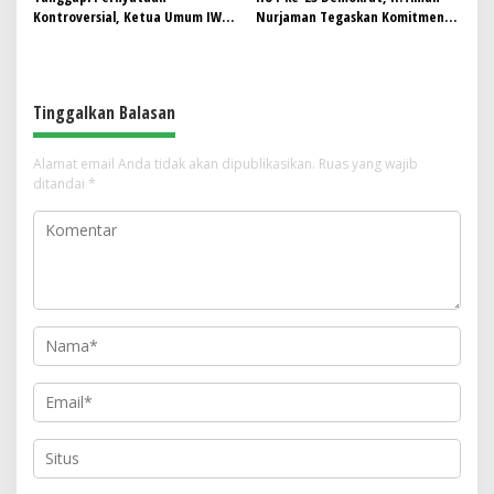
Kontroversial, Ketua Umum IWO
Nurjaman Tegaskan Komitmen
Indonesia Siap Bersurat dan
Partai Hadir Melayani
Temui Hotman Paris: Jaga
Masyarakat
Marwah Pers Lewat Dialog
Terbuka
Tinggalkan Balasan
Alamat email Anda tidak akan dipublikasikan.
Ruas yang wajib
ditandai
*