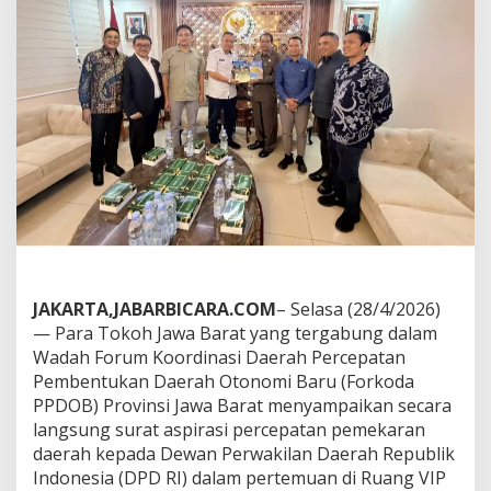
F
o
r
k
o
d
a
P
P
D
O
B
J
a
b
a
JAKARTA,JABARBICARA.COM
– Selasa (28/4/2026)
r
— Para Tokoh Jawa Barat yang tergabung dalam
S
Wadah Forum Koordinasi Daerah Percepatan
a
m
Pembentukan Daerah Otonomi Baru (Forkoda
p
PPDOB) Provinsi Jawa Barat menyampaikan secara
a
langsung surat aspirasi percepatan pemekaran
i
daerah kepada Dewan Perwakilan Daerah Republik
k
Indonesia (DPD RI) dalam pertemuan di Ruang VIP
a