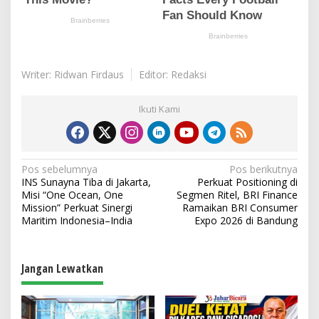
Writer: Ridwan Firdaus
Editor: Redaksi
Ikuti Kami
N
Pos sebelumnya
Pos berikutnya
INS Sunayna Tiba di Jakarta,
Perkuat Positioning di
a
Misi “One Ocean, One
Segmen Ritel, BRI Finance
v
Mission” Perkuat Sinergi
Ramaikan BRI Consumer
Maritim Indonesia–India
Expo 2026 di Bandung
i
g
a
Jangan Lewatkan
s
i