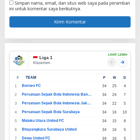
Simpan nama, email, dan situs web saya pada peramban
ini untuk komentar saya berikutnya.
LIHAT LEBIH
Liga 1
Klasemen
#
TEAM
P
W
D
L
Borneo FC
1
34
25
4
5
Persatuan Sepak Bola Indonesia Bandung
2
34
24
7
3
Persatuan Sepak Bola Indonesia Jakarta
3
34
22
5
7
Persatuan Sepak Bola Surabaya
4
34
16
10
8
Maluku Utara United FC
5
34
15
8
11
Bhayangkara Surabaya United
6
34
16
5
13
Dewa United FC
7
34
16
5
13