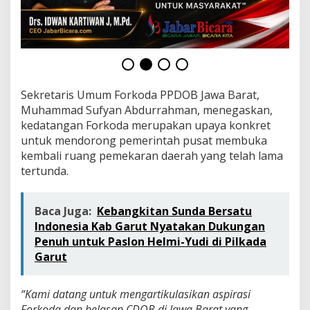
o
r
i
u
m
d
a
n
Sekretaris Umum Forkoda PPDOB Jawa Barat,
P
Muhammad Sufyan Abdurrahman, menegaskan,
e
kedatangan Forkoda merupakan upaya konkret
n
untuk mendorong pemerintah pusat membuka
g
u
kembali ruang pemekaran daerah yang telah lama
a
tertunda.
t
a
n
Baca Juga:
Kebangkitan Sunda Bersatu
R
Indonesia Kab Garut Nyatakan Dukungan
e
Penuh untuk Paslon Helmi-Yudi di Pilkada
g
u
Garut
l
a
s
“Kami datang untuk mengartikulasikan aspirasi
i
Forkoda dan belasan CDOB di Jawa Barat yang