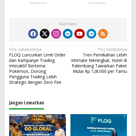
Ikuti Kami
N
Pos sebelumnya
Pos berikutnya
FLOQ Luncurkan Limit Order
Tren Pernikahan Lebih
a
dan Kampanye Trading
Intimate Meningkat, Hotel di
v
Interaktif Bertema
Palembang Tawarkan Paket
Pokémon, Dorong
Mulai Rp 128.000 per Tamu
i
Pengguna Trading Lebih
Strategis dengan Zero Fee
g
a
s
Jangan Lewatkan
i
p
o