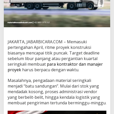
u
n
t
u
k
P
r
o
y
JAKARTA, JABARBICARA.COM – Memasuki
e
k
pertengahan April, ritme proyek konstruksi
A
biasanya mencapai titik puncak. Target deadline
p
sebelum libur panjang atau pergantian kuartal
r
seringkali membuat
para kontraktor dan manajer
i
proyek
harus berpacu dengan waktu.
l
I
n
Masalahnya, pengadaan material seringkali
i
menjadi “batu sandungan”. Mulai dari stok yang
?
mendadak kosong, proses administrasi vendor
I
yang berbelit-belit, hingga kendala logistik yang
n
i
membuat pengiriman tertunda berminggu-minggu.
S
o