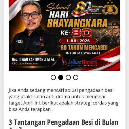
l
u
s
i
T
a
n
p
a
R
i
b
e
t
Jika Anda sedang mencari solusi pengadaan besi
yang praktis dan anti-drama untuk mengejar
target April ini, berikut adalah strategi cerdas yang
bisa Anda terapkan.
3 Tantangan Pengadaan Besi di Bulan