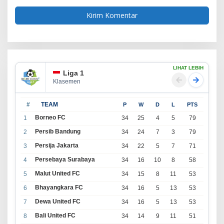
LIHAT LEBIH
Liga 1
Klasemen
#
TEAM
P
W
D
L
PTS
Borneo FC
1
34
25
4
5
79
Persib Bandung
2
34
24
7
3
79
Persija Jakarta
3
34
22
5
7
71
Persebaya Surabaya
4
34
16
10
8
58
Malut United FC
5
34
15
8
11
53
Bhayangkara FC
6
34
16
5
13
53
Dewa United FC
7
34
16
5
13
53
Bali United FC
8
34
14
9
11
51