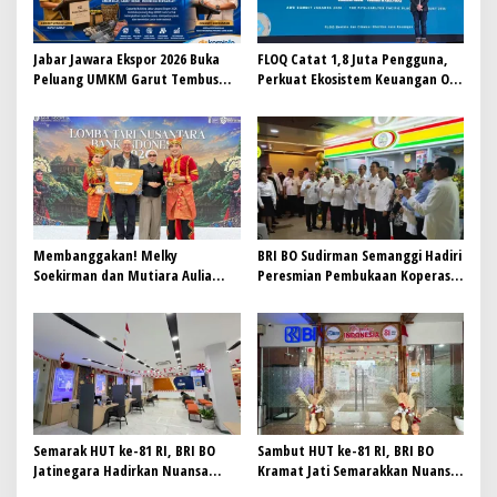
s
Jabar Jawara Ekspor 2026 Buka
FLOQ Catat 1,8 Juta Pengguna,
Peluang UMKM Garut Tembus
Perkuat Ekosistem Keuangan On-
Pasar Internasional
Chain Bersama AWS
Membanggakan! Melky
BRI BO Sudirman Semanggi Hadiri
Soekirman dan Mutiara Aulia
Peresmian Pembukaan Koperasi
Syahida Harumkan BRI Region 6,
DPD RI
Raih Juara 3 Lomba Tari
Nusantara 2026 Bank Indonesia
Semarak HUT ke-81 RI, BRI BO
Sambut HUT ke-81 RI, BRI BO
Jatinegara Hadirkan Nuansa
Kramat Jati Semarakkan Nuansa
Merah Putih di Lingkungan
Merah Putih