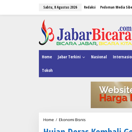
L
Sabtu, 8 Agustus 2026
Redaksi
Pedoman Media Sibe
e
w
a
tutup
t
i
k
e
k
o
n
Home
Jabar Terkini
Nasional
Internasio
t
e
Tokoh
n
Home
/
Ekonomi Bisnis
H
u
Hujan Deras Kembali Ge
j