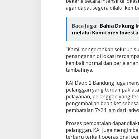
bekerja secara intensif di lok
agar dapat segera dilalui kemba
Baca Juga:
Bahia Dukung In
melalui Komitmen Investasi
“Kami mengerahkan seluruh s
penanganan di lokasi terdampak
kembali normal dan perjalanan
tambahnya.
KAI Daop 2 Bandung juga men
pelanggan yang terdampak atas
pelayanan, pelanggan yang te
pengembalian bea tiket sebesa
pembatalan 7×24 jam dari jadwa
Proses pembatalan dapat dilak
pelanggan. KAI juga mengimba
terbaru terkait operasional per