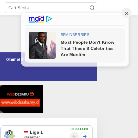
Otomotif
Pendidikan
Teknologi
Opini
LIHAT LEBIH
Liga 1
Klasemen