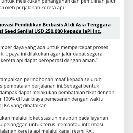
asi untuk melakukan penanganan dan pemulihan jalur
li oleh perjalanan kereta api.
ovasi Pendidikan Berbasis AI di Asia Tenggara
 Seed Senilai USD 250,000 kepada JaPi Inc.
umber daya yang ada untuk mempercepat proses
. Upaya ini dilakukan agar jalur dapat segera
 kereta api dapat beroperasi dengan aman,”
yampaikan permohonan maaf kepada seluruh
 pembatalan perjalanan ini. Sebagai bentuk
rdampak dapat melakukan pembatalan tiket dengan
r 100% di luar biaya pemesanan dengan waktu
l KA yang dibatalkan.
ukan melalui loket stasiun maupun pada layanan
u pelanggan untuk terus memantau informasi
jalanan kereta api melalui kanal resmi KAI.