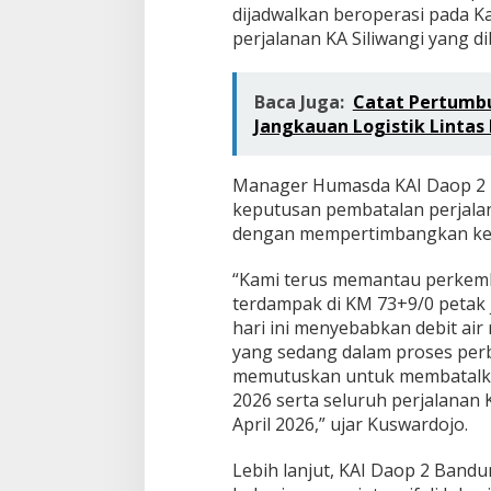
dijadwalkan beroperasi pada Kam
perjalanan KA Siliwangi yang di
Baca Juga:
Catat Pertumbu
Jangkauan Logistik Lintas
Manager Humasda KAI Daop 2
keputusan pembatalan perjala
dengan mempertimbangkan kese
“Kami terus memantau perkemba
terdampak di KM 73+9/0 petak 
hari ini menyebabkan debit air
yang sedang dalam proses perb
memutuskan untuk membatalkan 
2026 serta seluruh perjalanan 
April 2026,” ujar Kuswardojo.
Lebih lanjut, KAI Daop 2 Band