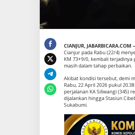
a
t
a
l
k
a
n
D
e
CIANJUR, JABARBICARA.COM 
m
Cianjur pada Rabu (22/4) meny
i
KM 73+9/0, kembali terjadinya 
K
e
masih dalam tahap perbaikan.
s
e
Akibat kondisi tersebut, demi 
l
Rabu, 22 April 2026 pukul 20
a
perjalanan KA Siliwangi (345) r
m
a
dijalankan hingga Stasiun Cibe
t
Sukabumi.
a
n