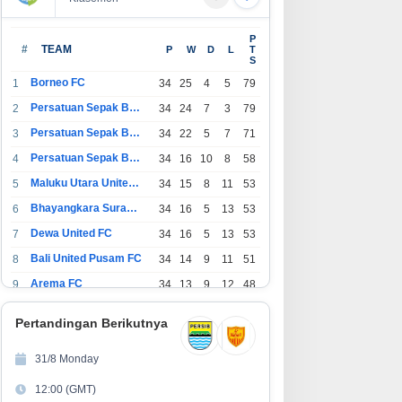
P
#
TEAM
P
W
D
L
T
S
Borneo FC
1
34
25
4
5
79
Persatuan Sepak Bola Indonesia Bandung
2
34
24
7
3
79
Persatuan Sepak Bola Indonesia Jakarta
3
34
22
5
7
71
Persatuan Sepak Bola Surabaya
4
34
16
10
8
58
Maluku Utara United FC
5
34
15
8
11
53
Bhayangkara Surabaya United
6
34
16
5
13
53
Dewa United FC
7
34
16
5
13
53
Bali United Pusam FC
8
34
14
9
11
51
Arema FC
9
34
13
9
12
48
1
Persatuan Sepak Bola Indonesia Tangerang
34
13
6
15
45
0
Pertandingan Berikutnya
1
PSIM Yogyakarta
34
11
12
11
45
1
31/8 Monday
1
Persatuan Sepakbola Indonesia Kediri
34
11
6
17
39
12:00 (GMT)
2