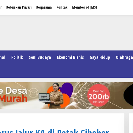
r
Kebijakan Privasi
Kerjasama
Kontak
Member of JMSI
nal
Politik
Seni Budaya
Ekonomi Bisnis
Gaya Hidup
Olahraga
rus Jalur KA di Petak Cibeber–