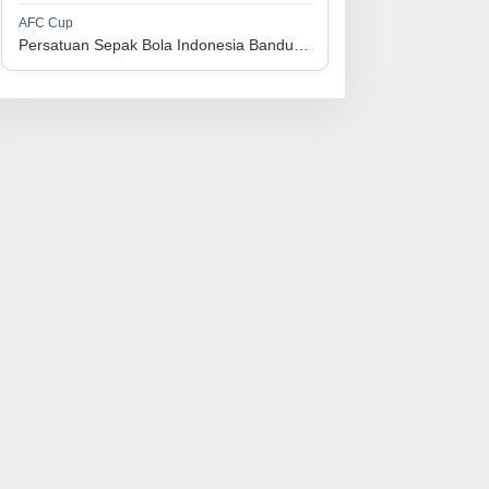
1
Perserikatan Sepak Bola Indonesia Jepara
34
9
9
16
36
AFC Cup
3
Persatuan Sepak Bola Indonesia Bandung vs Manila Digger FC
1
Madura United FC
34
9
8
17
35
4
1
Persatuan Sepakbola Makassar
34
8
10
16
34
5
1
Persis Solo
34
8
10
16
34
6
1
Semen Padang FC
34
5
5
24
20
7
1
Persatuan Sepak Bola Biak Sekitarnya
34
4
6
24
18
8