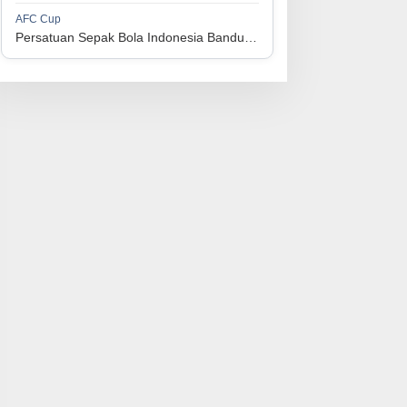
1
Perserikatan Sepak Bola Indonesia Jepara
34
9
9
16
36
AFC Cup
3
Persatuan Sepak Bola Indonesia Bandung vs Manila Digger FC
1
Madura United FC
34
9
8
17
35
4
1
Persatuan Sepakbola Makassar
34
8
10
16
34
5
1
Persis Solo
34
8
10
16
34
6
1
Semen Padang FC
34
5
5
24
20
7
1
Persatuan Sepak Bola Biak Sekitarnya
34
4
6
24
18
8