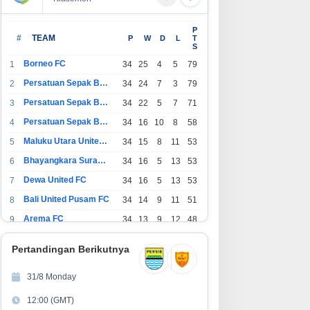
P
#
TEAM
P
W
D
L
T
S
Borneo FC
1
34
25
4
5
79
Persatuan Sepak Bola Indonesia Bandung
2
34
24
7
3
79
Persatuan Sepak Bola Indonesia Jakarta
3
34
22
5
7
71
Persatuan Sepak Bola Surabaya
4
34
16
10
8
58
Maluku Utara United FC
5
34
15
8
11
53
Bhayangkara Surabaya United
6
34
16
5
13
53
Dewa United FC
7
34
16
5
13
53
Bali United Pusam FC
8
34
14
9
11
51
Arema FC
9
34
13
9
12
48
1
Persatuan Sepak Bola Indonesia Tangerang
34
13
6
15
45
0
Pertandingan Berikutnya
1
PSIM Yogyakarta
34
11
12
11
45
1
31/8 Monday
1
Persatuan Sepakbola Indonesia Kediri
34
11
6
17
39
12:00 (GMT)
2