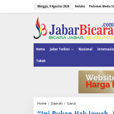
L
Minggu, 9 Agustus 2026
Redaksi
Pedoman Media Si
e
w
a
tutup
t
i
k
e
k
o
n
Home
Jabar Terkini
Nasional
Internasio
t
e
Tokoh
n
Home
/
Daerah
/
Garut
“
I
“Ini Bukan Hak Jawab, 
n