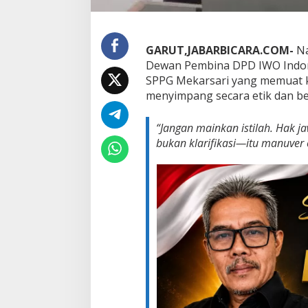
l
-
A
k
GARUT,JABARBICARA.COM-
Na
a
Dewan Pembina DPD IWO Indone
l
SPPG Mekarsari yang memuat klar
a
menyimpang secara etik dan ber
n
’
K
“Jangan mainkan istilah. Hak ja
l
bukan klarifikasi—itu manuver o
a
r
i
f
i
k
a
s
i
S
P
P
G