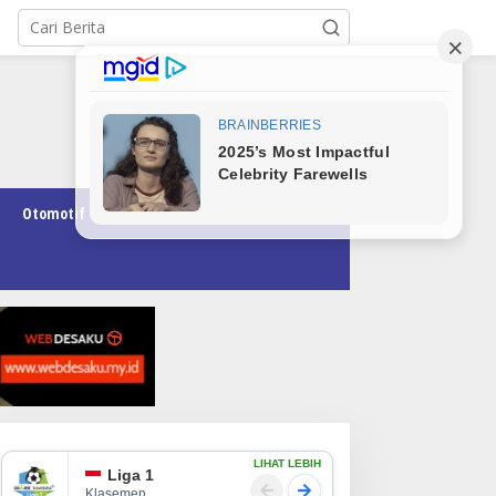
Otomotif
Pendidikan
Teknologi
Opini
LIHAT LEBIH
Liga 1
Klasemen