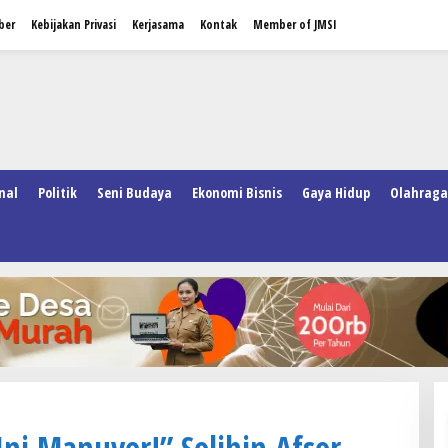
ber
Kebijakan Privasi
Kerjasama
Kontak
Member of JMSI
nal
Politik
Seni Budaya
Ekonomi Bisnis
Gaya Hidup
Olahraga
Ini Manuver!” Solihin Afsor