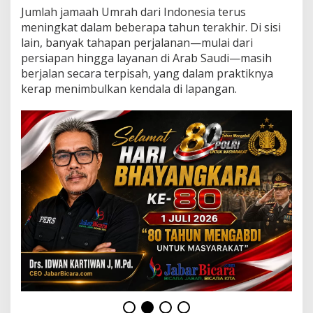
a
Jumlah jamaah Umrah dari Indonesia terus
r
meningkat dalam beberapa tahun terakhir. Di sisi
i
I
lain, banyak tahapan perjalanan—mulai dari
n
persiapan hingga layanan di Arab Saudi—masih
d
berjalan secara terpisah, yang dalam praktiknya
o
kerap menimbulkan kendala di lapangan.
n
e
s
i
a
,
I
n
t
e
g
r
a
s
i
k
a
n