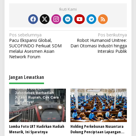
Ikuti Kami
N
Pos sebelumnya
Pos berikutnya
Pacu Ekspansi Global,
Robot Humanoid Unitree:
a
SUCOFINDO Perkuat SDM
Dari Otomasi Industri hingga
v
melalui Asesmen Asian
Interaksi Publik
Network Forum
i
g
a
Jangan Lewatkan
s
i
p
o
s
Lomba Foto LRT Hadirkan Hadiah
Holding Perkebunan Nusantara
Menarik, Ini Syaratnya
Dukung Penciptaan Lapangan