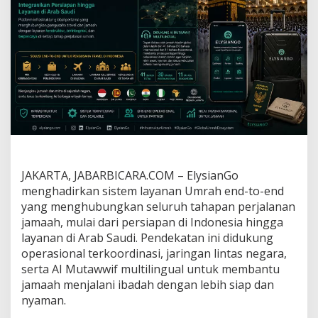
k
a
n
S
i
s
t
e
m
U
m
r
a
h
JAKARTA, JABARBICARA.COM – ElysianGo
E
menghadirkan sistem layanan Umrah end-to-end
n
yang menghubungkan seluruh tahapan perjalanan
d
-
jamaah, mulai dari persiapan di Indonesia hingga
t
layanan di Arab Saudi. Pendekatan ini didukung
o
operasional terkoordinasi, jaringan lintas negara,
-
serta AI Mutawwif multilingual untuk membantu
E
n
jamaah menjalani ibadah dengan lebih siap dan
d
nyaman.
d