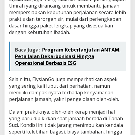
r
Umrah yang dirancang untuk membantu jamaah
a
mempersiapkan kebutuhan perjalanan secara lebih
b
praktis dan terorganisir, mulai dari perlengkapan
S
a
dasar hingga paket lengkap yang disesuaikan
u
dengan kebutuhan ibadah.
d
i
Baca Juga:
Program Keberlanjutan ANTAM,
Peta Jalan Dekarbonisasi Hingga
Operasional Berbasis ESG
Selain itu, ElysianGo juga memperhatikan aspek
yang sering kali luput dari perhatian, namun
memiliki dampak nyata terhadap kenyamanan
perjalanan jamaah, yakni pengelolaan oleh-oleh.
Dalam praktiknya, oleh-oleh kerap menjadi hal
yang baru dipikirkan saat jamaah berada di Tanah
Suci. Kondisi ini tidak jarang menimbulkan kendala
seperti kelebihan bagasi, biaya tambahan, hingga