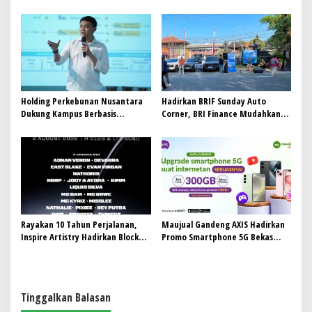
Kerja, PTPN I Serap 15–20 Ribu
Pekerja di Pabrik Tembakau
Holding Perkebunan Nusantara
Hadirkan BRIF Sunday Auto
Dukung Kampus Berbasis
Corner, BRI Finance Mudahkan
Perkebunan, Arya Sandhiyudha
Warga Bali Wujudkan Mobil
Jadi Mahasiswa Angkatan
Impian
Pertama Magister ITSI
Rayakan 10 Tahun Perjalanan,
Maujual Gandeng AXIS Hadirkan
Inspire Artistry Hadirkan Block
Promo Smartphone 5G Bekas
Party Terbesar di Jakarta
dengan Bonus Kuota
Tinggalkan Balasan