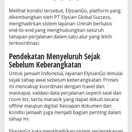
P
e
Melihat kondisi tersebut, ElysianGo, platform yang
r
dikembangkan oleh PT Elysian Global Success,
s
menghadirkan sistem layanan Umrah berbasis
i
a
end-to-end yang menghubungkan seluruh
p
tahapan perjalanan dalam satu alur yang lebih
a
terkoordinasi.
n
h
Pendekatan Menyeluruh Sejak
i
n
Sebelum Keberangkatan
g
g
Untuk jamaah Indonesia, layanan ElysianGo dimulai
a
sejak tahap awal sebelum keberangkatan. Proses
L
ini mencakup koordinasi dengan travel dan
a
y
maskapai, validasi data perjalanan seperti seat dan
a
room list, serta manasik yang dapat diikuti secara
n
offline maupun digital. Kesiapan dokumen dan
a
kondisi jamaah juga menjadi bagian penting dalam
n
tahap ini.
d
i
A
ElysianGo juga menghadirkan sistem perlengkapan