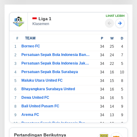
LIHAT LEBIH
Liga 1
Klasemen
#
TEAM
P
W
D
L
Borneo FC
1
34
25
4
5
Persatuan Sepak Bola Indonesia Bandung
2
34
24
7
3
Persatuan Sepak Bola Indonesia Jakarta
3
34
22
5
7
Persatuan Sepak Bola Surabaya
4
34
16
10
8
Maluku Utara United FC
5
34
15
8
11
Bhayangkara Surabaya United
6
34
16
5
13
Dewa United FC
7
34
16
5
13
Bali United Pusam FC
8
34
14
9
11
Arema FC
9
34
13
9
12
Persatuan Sepak Bola Indonesia Tangerang
10
34
13
6
15
PSIM Yogyakarta
11
34
11
12
11
Pertandingan Berikutnya