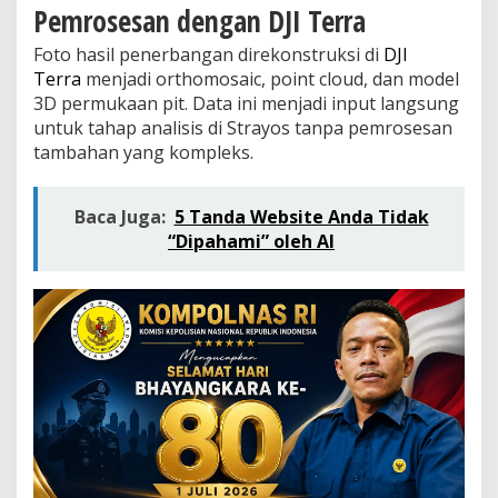
s
Pemrosesan dengan DJI Terra
i
s
Foto hasil penerbangan direkonstruksi di
DJI
H
Terra
menjadi orthomosaic, point cloud, dan model
a
3D permukaan pit. Data ini menjadi input langsung
u
l
untuk tahap analisis di Strayos tanpa pemrosesan
R
tambahan yang kompleks.
o
a
d
Baca Juga:
5 Tanda Website Anda Tidak
P
“Dipahami” oleh AI
e
r
t
a
m
b
a
n
g
a
n