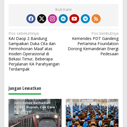
Ikuti Kami
N
Pos sebelumnya
Pos berikutnya
KAI Daop 2 Bandung
Kemendes PDT Gandeng
a
Sampaikan Duka Cita dan
Pertamina Foundation
v
Permohonan Maaf atas
Dorong Kemandirian Energi
Insiden Operasional di
Pedesaan
i
Bekasi Timur, Beberapa
Perjalanan KA Parahyangan
g
Terdampak
a
s
Jangan Lewatkan
i
p
o
s