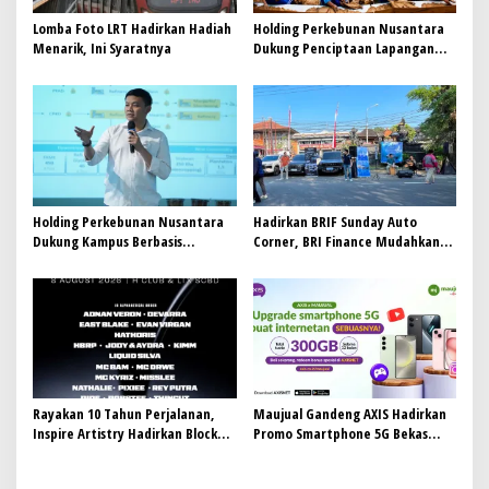
Lomba Foto LRT Hadirkan Hadiah
Holding Perkebunan Nusantara
Menarik, Ini Syaratnya
Dukung Penciptaan Lapangan
Kerja, PTPN I Serap 15–20 Ribu
Pekerja di Pabrik Tembakau
Holding Perkebunan Nusantara
Hadirkan BRIF Sunday Auto
Dukung Kampus Berbasis
Corner, BRI Finance Mudahkan
Perkebunan, Arya Sandhiyudha
Warga Bali Wujudkan Mobil
Jadi Mahasiswa Angkatan
Impian
Pertama Magister ITSI
Rayakan 10 Tahun Perjalanan,
Maujual Gandeng AXIS Hadirkan
Inspire Artistry Hadirkan Block
Promo Smartphone 5G Bekas
Party Terbesar di Jakarta
dengan Bonus Kuota