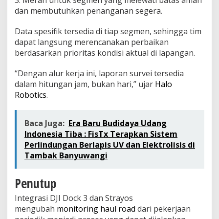
3. Merah untuk segmen yang melewati batas aman
dan membutuhkan penanganan segera.
Data spesifik tersedia di tiap segmen, sehingga tim
dapat langsung merencanakan perbaikan
berdasarkan prioritas kondisi aktual di lapangan.
“Dengan alur kerja ini, laporan survei tersedia
dalam hitungan jam, bukan hari,” ujar
Halo
Robotics
.
Baca Juga:
Era Baru Budidaya Udang
Indonesia Tiba : FisTx Terapkan Sistem
Perlindungan Berlapis UV dan Elektrolisis di
Tambak Banyuwangi
Penutup
Integrasi DJI Dock 3 dan Strayos
mengubah
monitoring haul road
dari pekerjaan