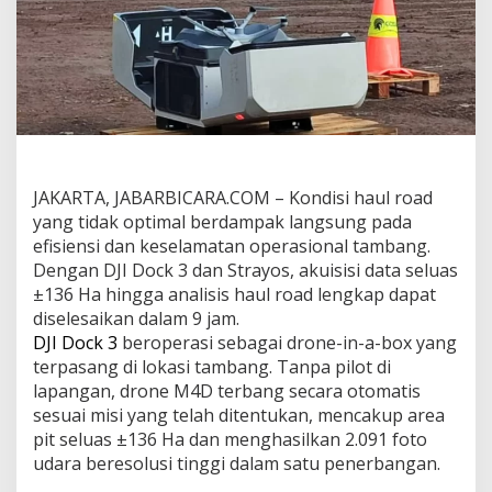
u
k
A
k
u
i
s
i
s
i
JAKARTA, JABARBICARA.COM – Kondisi haul road
D
yang tidak optimal berdampak langsung pada
a
t
efisiensi dan keselamatan operasional tambang.
a
Dengan DJI Dock 3 dan Strayos, akuisisi data seluas
h
±136 Ha hingga analisis haul road lengkap dapat
i
diselesaikan dalam 9 jam.
n
g
DJI Dock 3
beroperasi sebagai drone-in-a-box yang
g
terpasang di lokasi tambang. Tanpa pilot di
a
lapangan, drone M4D terbang secara otomatis
A
sesuai misi yang telah ditentukan, mencakup area
n
pit seluas ±136 Ha dan menghasilkan 2.091 foto
a
l
udara beresolusi tinggi dalam satu penerbangan.
i