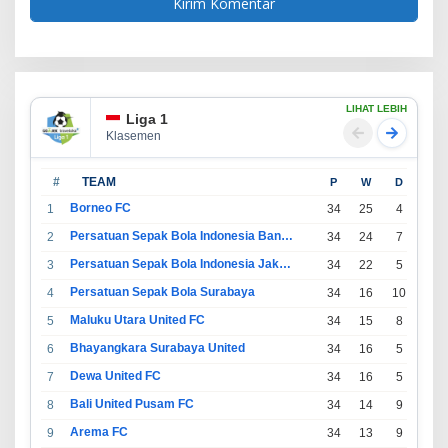
LIHAT LEBIH
Liga 1
Klasemen
#
TEAM
P
W
D
L
Borneo FC
1
34
25
4
5
Persatuan Sepak Bola Indonesia Bandung
2
34
24
7
3
Persatuan Sepak Bola Indonesia Jakarta
3
34
22
5
7
Persatuan Sepak Bola Surabaya
4
34
16
10
8
Maluku Utara United FC
5
34
15
8
11
Bhayangkara Surabaya United
6
34
16
5
13
Dewa United FC
7
34
16
5
13
Bali United Pusam FC
8
34
14
9
11
Arema FC
9
34
13
9
12