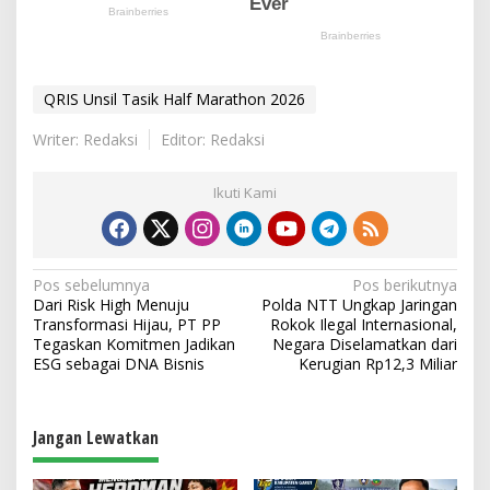
QRIS Unsil Tasik Half Marathon 2026
Writer: Redaksi
Editor: Redaksi
Ikuti Kami
N
Pos sebelumnya
Pos berikutnya
Dari Risk High Menuju
Polda NTT Ungkap Jaringan
a
Transformasi Hijau, PT PP
Rokok Ilegal Internasional,
v
Tegaskan Komitmen Jadikan
Negara Diselamatkan dari
ESG sebagai DNA Bisnis
Kerugian Rp12,3 Miliar
i
g
a
Jangan Lewatkan
s