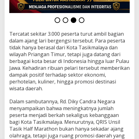
n
2
0
2
6
D
Tercatat sekitar 3.000 peserta turut ambil bagian
i
dalam ajang lari bergengsi tersebut. Para peserta
i
k
tidak hanya berasal dari Kota Tasikmalaya dan
u
wilayah Priangan Timur, tetapi juga datang dari
t
berbagai kota besar di Indonesia hingga luar Pulau
i
Jawa. Kehadiran ribuan pelari tersebut memberikan
R
dampak positif terhadap sektor ekonomi,
i
b
perhotelan, kuliner, hingga promosi destinasi
u
wisata daerah.
a
n
Dalam sambutannya, Rd. Diky Candra Negara
P
menyampaikan bahwa meningkatnya jumlah
e
l
peserta menjadi berkah sekaligus kebanggaan
a
bagi Kota Tasikmalaya. Menurutnya, QRIS Unsil
r
Tasik Half Marathon bukan hanya sekadar ajang
i
olahraga, tetapi juga ruang promosi daerah yang