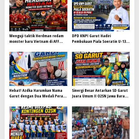
i
p
o
s
Menguji taktik Herdman redam
DPD KNPI Garut Hadiri
monster baru Vietnam di AFF
Pembukaan Piala Soeratin U-13 &
2026
U-15 PSSI di Pamulihan, Nanan
Nugraha: Wadah Melahirkan
Generasi Emas Sepak Bola Garut
Hebat! Azdka Harumkan Nama
Sinergi Besar Antarkan SD Garut
Garut dengan Dua Medali Perak
Juara Umum II O2SN Jawa Barat
di Ajang O2SN Jawa Barat
2026, Empat Atlet Sabet Gelar
Juara dan Dua Lolos ke Nasional