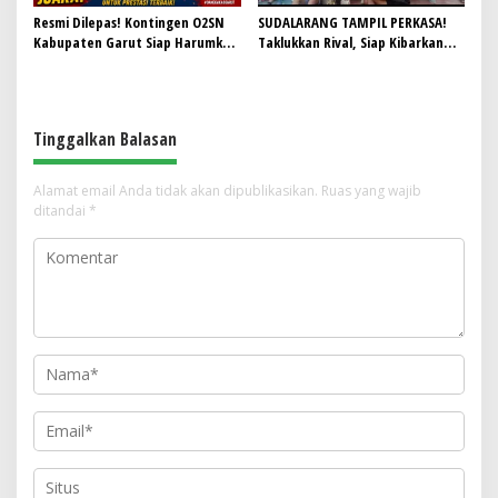
Resmi Dilepas! Kontingen O2SN
SUDALARANG TAMPIL PERKASA!
Kabupaten Garut Siap Harumkan
Taklukkan Rival, Siap Kibarkan
Nama Daerah di Tingkat Provinsi
Nama Sukawening di Panggung
Voli Kabupaten
Tinggalkan Balasan
Alamat email Anda tidak akan dipublikasikan.
Ruas yang wajib
ditandai
*