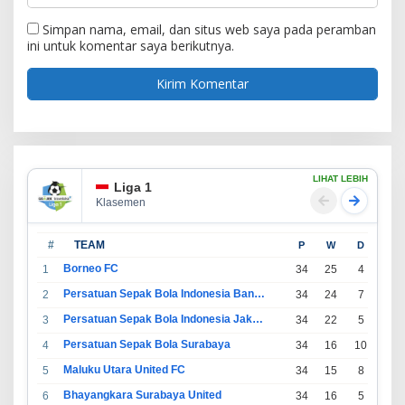
Simpan nama, email, dan situs web saya pada peramban
ini untuk komentar saya berikutnya.
LIHAT LEBIH
Liga 1
Klasemen
#
TEAM
P
W
D
L
Borneo FC
1
34
25
4
5
Persatuan Sepak Bola Indonesia Bandung
2
34
24
7
3
Persatuan Sepak Bola Indonesia Jakarta
3
34
22
5
7
Persatuan Sepak Bola Surabaya
4
34
16
10
8
Maluku Utara United FC
5
34
15
8
11
Bhayangkara Surabaya United
6
34
16
5
13