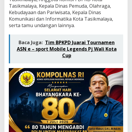
Q
Tasikmalaya, Kepala Dinas Pemuda, Olahraga,
R
Kebudayaan dan Pariwisata, Kepala Dinas
I
S
Komunikasi dan Informatika Kota Tasikmalaya,
U
serta tamu undangan lainnya.
n
s
i
Baca Juga:
Tim BPKPD Juarai Tournamen
l
ASN e – sport Mobile Legends Pj Wali Kota
T
a
Cup
s
i
k
H
a
l
f
M
a
r
a
t
h
o