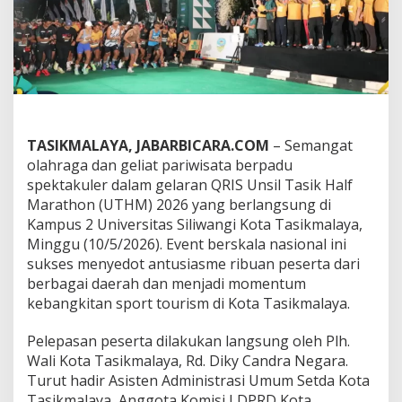
t
a
B
e
r
p
a
d
u
TASIKMALAYA, JABARBICARA.COM
– Semangat
S
olahraga dan geliat pariwisata berpadu
p
e
spektakuler dalam gelaran QRIS Unsil Tasik Half
k
Marathon (UTHM) 2026 yang berlangsung di
t
Kampus 2 Universitas Siliwangi Kota Tasikmalaya,
a
Minggu (10/5/2026). Event berskala nasional ini
k
u
sukses menyedot antusiasme ribuan peserta dari
l
berbagai daerah dan menjadi momentum
e
kebangkitan sport tourism di Kota Tasikmalaya.
r
d
Pelepasan peserta dilakukan langsung oleh Plh.
a
l
Wali Kota Tasikmalaya, Rd. Diky Candra Negara.
a
Turut hadir Asisten Administrasi Umum Setda Kota
m
Tasikmalaya, Anggota Komisi I DPRD Kota