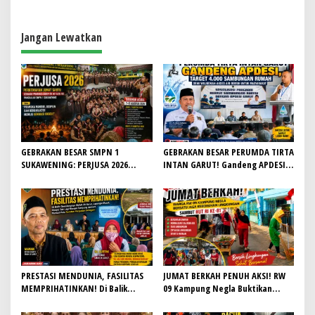
a
s
Jangan Lewatkan
i
p
o
s
GEBRAKAN BESAR SMPN 1
GEBRAKAN BESAR PERUMDA TIRTA
SUKAWENING: PERJUSA 2026
INTAN GARUT! Gandeng APDESI,
TEMPA KARAKTER, DISIPLIN, DAN
Target 4.000 Sambungan Rumah
JIWA KEPANDUAN SISWA
Demi Wujudkan Akses Air Bersih
untuk Masyarakat
PRESTASI MENDUNIA, FASILITAS
JUMAT BERKAH PENUH AKSI! RW
MEMPRIHATINKAN! Di Balik
09 Kampung Negla Buktikan
Gemilangnya SMAN 26 Garut,
Gotong Royong Bukan Sekadar
Lapangan Hoki Rusak, Masjid Tak
Slogan, Warga Bersatu Sambut