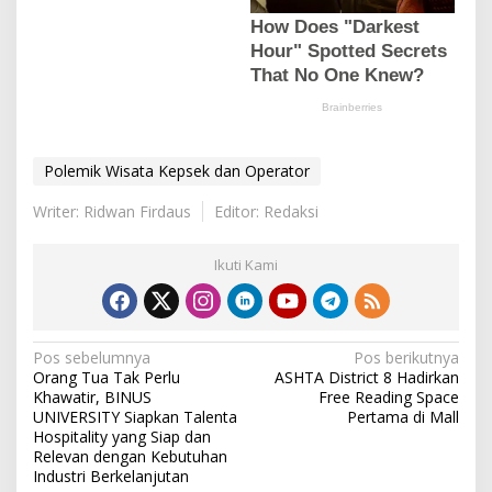
Polemik Wisata Kepsek dan Operator
Writer: Ridwan Firdaus
Editor: Redaksi
Ikuti Kami
N
Pos sebelumnya
Pos berikutnya
Orang Tua Tak Perlu
ASHTA District 8 Hadirkan
a
Khawatir, BINUS
Free Reading Space
v
UNIVERSITY Siapkan Talenta
Pertama di Mall
Hospitality yang Siap dan
i
Relevan dengan Kebutuhan
Industri Berkelanjutan
g