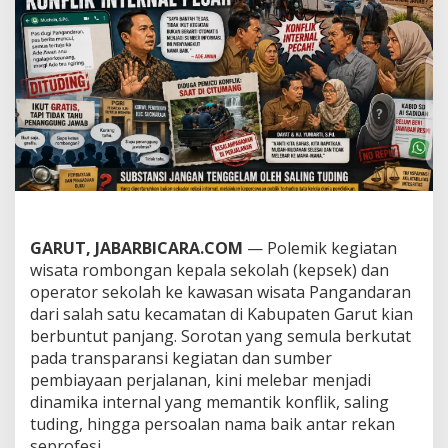
m
i
k
W
i
s
a
t
a
K
e
p
s
e
GARUT, JABARBICARA.COM
— Polemik kegiatan
k
wisata rombongan kepala sekolah (kepsek) dan
d
operator sekolah ke kawasan wisata Pangandaran
a
n
dari salah satu kecamatan di Kabupaten Garut kian
O
berbuntut panjang. Sorotan yang semula berkutat
p
pada transparansi kegiatan dan sumber
e
pembiayaan perjalanan, kini melebar menjadi
r
a
dinamika internal yang memantik konflik, saling
t
tuding, hingga persoalan nama baik antar rekan
o
seprofesi.