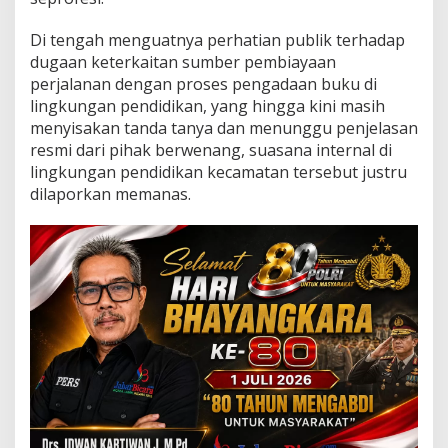
r
:
Di tengah menguatnya perhatian publik terhadap
F
a
dugaan keterkaitan sumber pembiayaan
k
perjalanan dengan proses pengadaan buku di
t
lingkungan pendidikan, yang hingga kini masih
a
menyisakan tanda tanya dan menunggu penjelasan
L
resmi dari pihak berwenang, suasana internal di
a
p
lingkungan pendidikan kecamatan tersebut justru
a
dilaporkan memanas.
n
g
a
n
B
e
r
m
u
n
c
u
l
a