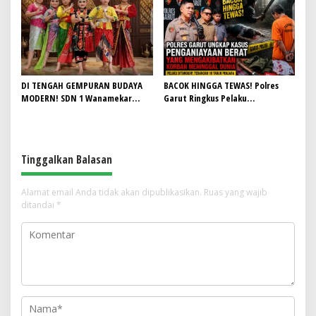
Lagi Mampu Tampung Jamaah,
HUT RI ke-81
Penjualan Seragam Ikut Jadi
Sorotan
DI TENGAH GEMPURAN BUDAYA
BACOK HINGGA TEWAS! Polres
MODERN! SDN 1 Wanamekar
Garut Ringkus Pelaku
Lahirkan Generasi Penari Sunda,
Penganiayaan Brutal di
Menjaga Warisan Leluhur dari
Banyuresmi, Terancam 10 Tahun
Ruang Kelas
Penjara
Tinggalkan Balasan
Alamat email Anda tidak akan dipublikasikan.
Ruas yang wajib
ditandai
*