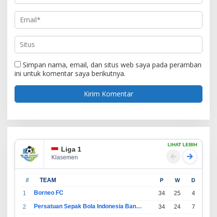
Simpan nama, email, dan situs web saya pada peramban
ini untuk komentar saya berikutnya.
LIHAT LEBIH
Liga 1
Klasemen
#
TEAM
P
W
D
L
Borneo FC
1
34
25
4
5
Persatuan Sepak Bola Indonesia Bandung
2
34
24
7
3