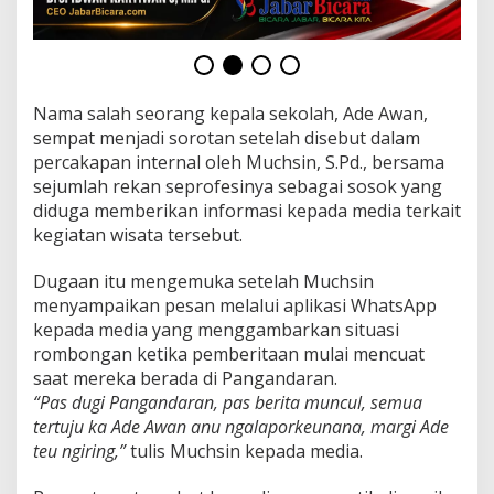
n
,
K
o
n
f
Nama salah seorang kepala sekolah, Ade Awan,
l
sempat menjadi sorotan setelah disebut dalam
i
percakapan internal oleh Muchsin, S.Pd., bersama
k
sejumlah rekan seprofesinya sebagai sosok yang
I
n
diduga memberikan informasi kepada media terkait
t
kegiatan wisata tersebut.
e
r
Dugaan itu mengemuka setelah Muchsin
n
menyampaikan pesan melalui aplikasi WhatsApp
a
l
kepada media yang menggambarkan situasi
P
rombongan ketika pemberitaan mulai mencuat
e
saat mereka berada di Pangandaran.
c
“Pas dugi Pangandaran, pas berita muncul, semua
a
h
tertuju ka Ade Awan anu ngalaporkeunana, margi Ade
”
teu ngiring,”
tulis Muchsin kepada media.