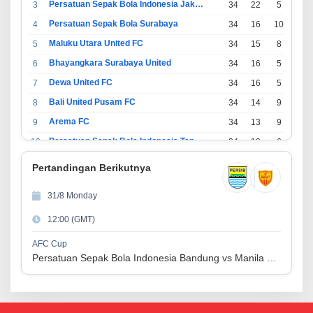
Persatuan Sepak Bola Indonesia Jakarta
3
34
22
5
7
Persatuan Sepak Bola Surabaya
4
34
16
10
8
Maluku Utara United FC
5
34
15
8
11
Bhayangkara Surabaya United
6
34
16
5
13
Dewa United FC
7
34
16
5
13
Bali United Pusam FC
8
34
14
9
11
Arema FC
9
34
13
9
12
Persatuan Sepak Bola Indonesia Tangerang
10
34
13
6
15
PSIM Yogyakarta
11
34
11
12
11
Pertandingan Berikutnya
Persatuan Sepakbola Indonesia Kediri
12
34
11
6
17
31/8 Monday
Perserikatan Sepak Bola Indonesia Jepara
13
34
9
9
16
12:00 (GMT)
Madura United FC
14
34
9
8
17
Persatuan Sepakbola Makassar
15
34
8
10
16
AFC Cup
Persatuan Sepak Bola Indonesia Bandung vs Manila Digger FC
Persis Solo
16
34
8
10
16
Semen Padang FC
17
34
5
5
24
Persatuan Sepak Bola Biak Sekitarnya
18
34
4
6
24