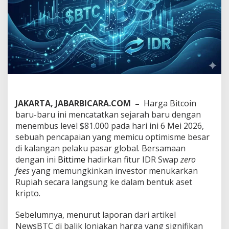
8
1
.
0
0
0
d
i
T
e
n
JAKARTA, JABARBICARA.COM –
Harga Bitcoin
g
a
baru-baru ini mencatatkan sejarah baru dengan
h
menembus level $81.000 pada hari ini 6 Mei 2026,
K
sebuah pencapaian yang memicu optimisme besar
e
di kalangan pelaku pasar global. Bersamaan
t
e
dengan ini
Bittime
hadirkan fitur IDR Swap
zero
g
fees
yang memungkinkan investor menukarkan
a
Rupiah secara langsung ke dalam bentuk aset
n
kripto.
g
a
n
Sebelumnya, menurut laporan dari artikel
G
NewsBTC di balik lonjakan harga yang signifikan