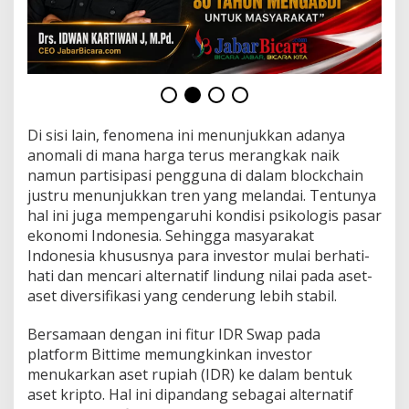
s
a
k
s
i
I
D
R
Di sisi lain, fenomena ini menunjukkan adanya
S
anomali di mana harga terus merangkak naik
w
a
namun partisipasi pengguna di dalam blockchain
p
justru menunjukkan tren yang melandai. Tentunya
k
hal ini juga mempengaruhi kondisi psikologis pasar
e
ekonomi Indonesia. Sehingga masyarakat
B
i
Indonesia khususnya para investor mulai berhati-
t
hati dan mencari alternatif lindung nilai pada aset-
c
aset diversifikasi yang cenderung lebih stabil.
o
i
Bersamaan dengan ini fitur IDR Swap pada
n
d
platform Bittime memungkinkan investor
e
menukarkan aset rupiah (IDR) ke dalam bentuk
n
aset kripto. Hal ini dipandang sebagai alternatif
g