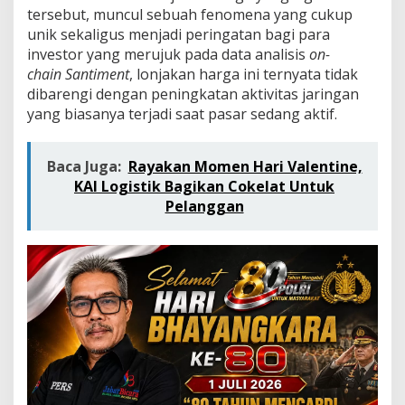
l
tersebut, muncul sebuah fenomena yang cukup
o
unik sekaligus menjadi peringatan bagi para
b
investor yang merujuk pada data analisis
on-
a
l
chain
Santiment
, lonjakan harga ini ternyata tidak
,
dibarengi dengan peningkatan aktivitas jaringan
B
yang biasanya terjadi saat pasar sedang aktif.
i
t
t
Baca Juga:
Rayakan Momen Hari Valentine,
i
m
KAI Logistik Bagikan Cokelat Untuk
e
Pelanggan
P
e
r
m
u
d
a
h
T
r
a
n