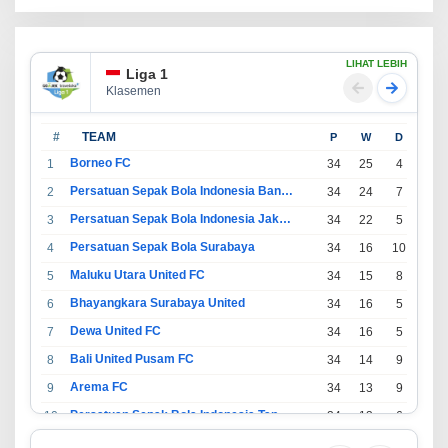
LIHAT LEBIH
Liga 1
Klasemen
#
TEAM
P
W
D
L
Borneo FC
1
34
25
4
5
Persatuan Sepak Bola Indonesia Bandung
2
34
24
7
3
Persatuan Sepak Bola Indonesia Jakarta
3
34
22
5
7
Persatuan Sepak Bola Surabaya
4
34
16
10
8
Maluku Utara United FC
5
34
15
8
11
Bhayangkara Surabaya United
6
34
16
5
13
Dewa United FC
7
34
16
5
13
Bali United Pusam FC
8
34
14
9
11
Arema FC
9
34
13
9
12
Persatuan Sepak Bola Indonesia Tangerang
10
34
13
6
15
PSIM Yogyakarta
11
34
11
12
11