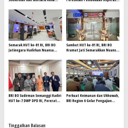
Syahida Harumkan BRI Region 6,
DPD RI
Raih Juara 3 Lomba Tari
Nusantara 2026 Bank Indonesia
Semarak HUT ke-81 RI, BRI BO
Sambut HUT ke-81 RI, BRI BO
Jatinegara Hadirkan Nuansa
Kramat Jati Semarakkan Nuansa
Merah Putih di Lingkungan
Merah Putih
Kantor
BRI BO Sudirman Semanggi Hadiri
Perkuat Keimanan dan Ukhuwah,
HUT ke-7 DWP DPD RI, Pererat
BRI Region 6 Gelar Pengajian
Sinergi
Rutin Bersama Pekerja
Tinggalkan Balasan