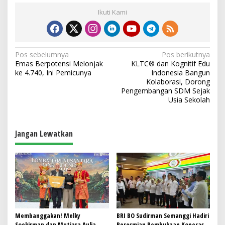
Ikuti Kami
N
Pos sebelumnya
Pos berikutnya
Emas Berpotensi Melonjak
KLTC® dan Kognitif Edu
a
ke 4.740, Ini Pemicunya
Indonesia Bangun
v
Kolaborasi, Dorong
Pengembangan SDM Sejak
i
Usia Sekolah
g
a
Jangan Lewatkan
s
i
p
o
s
Membanggakan! Melky
BRI BO Sudirman Semanggi Hadiri
Soekirman dan Mutiara Aulia
Peresmian Pembukaan Koperasi