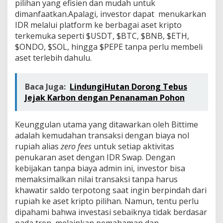
pilihan yang efisien dan mudah untuk
a
dimanfaatkan.Apalagi, investor dapat menukarkan
n
Z
IDR melalui platform ke berbagai aset kripto
e
terkemuka seperti $USDT, $BTC, $BNB, $ETH,
r
$ONDO, $SOL, hingga $PEPE tanpa perlu membeli
o
aset terlebih dahulu.
F
e
e
s
Baca Juga:
LindungiHutan Dorong Tebus
Jejak Karbon dengan Penanaman Pohon
Keunggulan utama yang ditawarkan oleh Bittime
adalah kemudahan transaksi dengan biaya nol
rupiah alias
zero fees
untuk setiap aktivitas
penukaran aset dengan IDR Swap. Dengan
kebijakan tanpa biaya admin ini, investor bisa
memaksimalkan nilai transaksi tanpa harus
khawatir saldo terpotong saat ingin berpindah dari
rupiah ke aset kripto pilihan. Namun, tentu perlu
dipahami bahwa investasi sebaiknya tidak berdasar