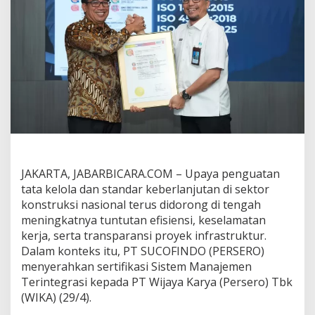
f
i
k
a
s
i
P
T
W
i
j
a
y
a
JAKARTA, JABARBICARA.COM – Upaya penguatan
K
tata kelola dan standar keberlanjutan di sektor
a
konstruksi nasional terus didorong di tengah
r
y
meningkatnya tuntutan efisiensi, keselamatan
a
kerja, serta transparansi proyek infrastruktur.
(
Dalam konteks itu, PT SUCOFINDO (PERSERO)
P
menyerahkan sertifikasi Sistem Manajemen
e
r
Terintegrasi kepada PT Wijaya Karya (Persero) Tbk
s
(WIKA) (29/4).
e