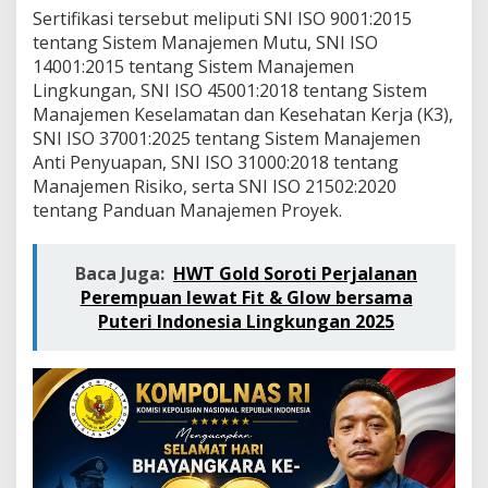
r
Sertifikasi tersebut meliputi SNI ISO 9001:2015
o
tentang Sistem Manajemen Mutu, SNI ISO
)
T
14001:2015 tentang Sistem Manajemen
b
Lingkungan, SNI ISO 45001:2018 tentang Sistem
k
Manajemen Keselamatan dan Kesehatan Kerja (K3),
,
SNI ISO 37001:2025 tentang Sistem Manajemen
D
Anti Penyuapan, SNI ISO 31000:2018 tentang
o
r
Manajemen Risiko, serta SNI ISO 21502:2020
o
tentang Panduan Manajemen Proyek.
n
g
S
Baca Juga:
HWT Gold Soroti Perjalanan
t
Perempuan lewat Fit & Glow bersama
a
n
Puteri Indonesia Lingkungan 2025
d
a
r
T
a
t
a
K