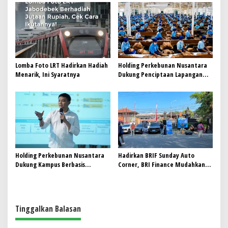
Terlengkap dari Indonesia
Future Lo
Lomba Foto LRT Hadirkan Hadiah
Holding Perkebunan Nusantara
Menarik, Ini Syaratnya
Dukung Penciptaan Lapangan
Kerja, PTPN I Serap 15–20 Ribu
Pekerja di Pabrik Tembakau
Holding Perkebunan Nusantara
Hadirkan BRIF Sunday Auto
Dukung Kampus Berbasis
Corner, BRI Finance Mudahkan
Perkebunan, Arya Sandhiyudha
Warga Bali Wujudkan Mobil
Jadi Mahasiswa Angkatan
Impian
Pertama Magister ITSI
Tinggalkan Balasan