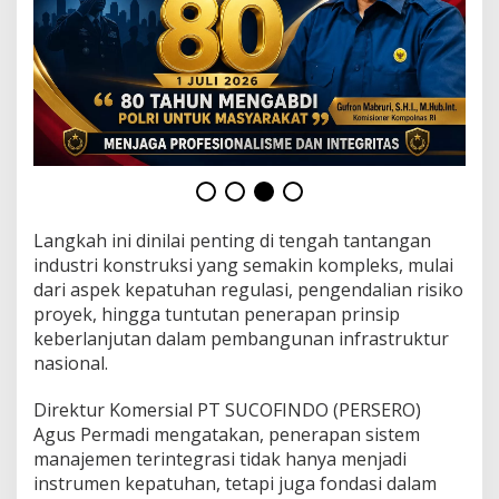
e
l
o
l
a
d
a
n
I
n
f
r
Langkah ini dinilai penting di tengah tantangan
a
industri konstruksi yang semakin kompleks, mulai
s
dari aspek kepatuhan regulasi, pengendalian risiko
t
u
proyek, hingga tuntutan penerapan prinsip
k
keberlanjutan dalam pembangunan infrastruktur
t
nasional.
u
r
Direktur Komersial PT SUCOFINDO (PERSERO)
B
e
Agus Permadi mengatakan, penerapan sistem
r
manajemen terintegrasi tidak hanya menjadi
k
instrumen kepatuhan, tetapi juga fondasi dalam
e