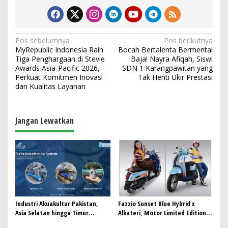
N
Pos sebelumnya
Pos berikutnya
MyRepublic Indonesia Raih
Bocah Bertalenta Bermental
a
Tiga Penghargaan di Stevie
Baja! Nayra Afiqah, Siswi
v
Awards Asia-Pacific 2026,
SDN 1 Karangpawitan yang
Perkuat Komitmen Inovasi
Tak Henti Ukir Prestasi
i
dan Kualitas Layanan
g
a
Jangan Lewatkan
s
i
p
o
s
Industri Akuakultur Pakistan,
Fazzio Sunset Blue Hybrid x
Asia Selatan hingga Timur
Alkateri, Motor Limited Edition
Tengah Bersiap Terapkan Solusi
Buat Nyempurnain Look Retro-