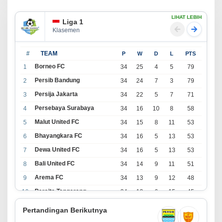
LIHAT LEBIH
Liga 1
Klasemen
#
TEAM
P
W
D
L
PTS
Borneo FC
1
34
25
4
5
79
Persib Bandung
2
34
24
7
3
79
Persija Jakarta
3
34
22
5
7
71
Persebaya Surabaya
4
34
16
10
8
58
Malut United FC
5
34
15
8
11
53
Bhayangkara FC
6
34
16
5
13
53
Dewa United FC
7
34
16
5
13
53
Bali United FC
8
34
14
9
11
51
Arema FC
9
34
13
9
12
48
Persita Tangerang
10
34
13
6
15
45
PSIM Yogyakarta
11
34
11
12
11
45
Pertandingan Berikutnya
Persik Kediri
12
34
11
6
17
39