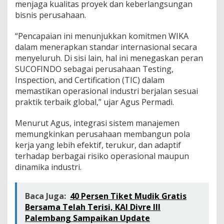
menjaga kualitas proyek dan keberlangsungan
l
a
bisnis perusahaan.
n
j
“Pencapaian ini menunjukkan komitmen WIKA
u
dalam menerapkan standar internasional secara
t
menyeluruh. Di sisi lain, hal ini menegaskan peran
a
n
SUCOFINDO sebagai perusahaan Testing,
Inspection, and Certification (TIC) dalam
memastikan operasional industri berjalan sesuai
praktik terbaik global,” ujar Agus Permadi.
Menurut Agus, integrasi sistem manajemen
memungkinkan perusahaan membangun pola
kerja yang lebih efektif, terukur, dan adaptif
terhadap berbagai risiko operasional maupun
dinamika industri.
Baca Juga:
40 Persen Tiket Mudik Gratis
Bersama Telah Terisi, KAI Divre III
Palembang Sampaikan Update