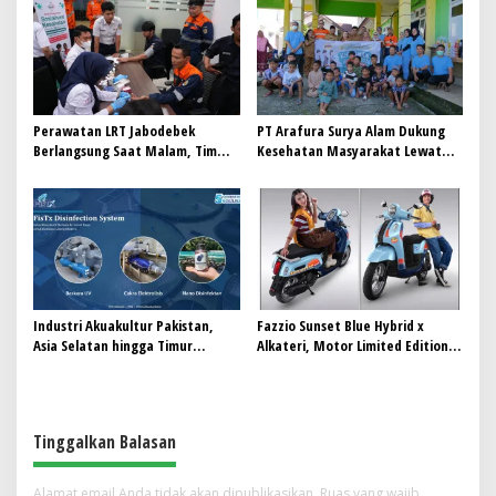
Avenza Maps di Way Kanan
Perawatan LRT Jabodebek
PT Arafura Surya Alam Dukung
Berlangsung Saat Malam, Tim
Kesehatan Masyarakat Lewat
Kesehatan Jaga Kondisi Petugas
Khitanan Massal di Kotabunan
Industri Akuakultur Pakistan,
Fazzio Sunset Blue Hybrid x
Asia Selatan hingga Timur
Alkateri, Motor Limited Edition
Tengah Bersiap Terapkan Solusi
Buat Nyempurnain Look Retro-
Terlengkap dari Indonesia
Future Lo
Tinggalkan Balasan
Alamat email Anda tidak akan dipublikasikan.
Ruas yang wajib