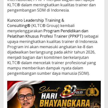
C
KLTC® dalam meningkatkan kualitas trainer dan
®
pengembangan SDM di Indonesia.
G
e
l
Kuncoro Leadership Training &
a
Consulting®
(KLTC® Group) kembali
r
menyelenggarakan
Program Pendidikan dan
P
Pelatihan Khusus Profesi Trainer (PPKPT)
sebagai
r
o
upaya meningkatkan kualitas trainer di Indonesia.
g
Program ini akan memasuki angkatan ke-8 dan
r
dijadwalkan berlangsung pada akhir tahun 2026,
a
menjadi bagian dari komitmen berkelanjutan
m
P
KLTC® dalam mencetak trainer profesional yang
e
mampu memberikan dampak nyata dalam
n
pengembangan sumber daya manusia (SDM).
d
i
d
i
k
a
n
d