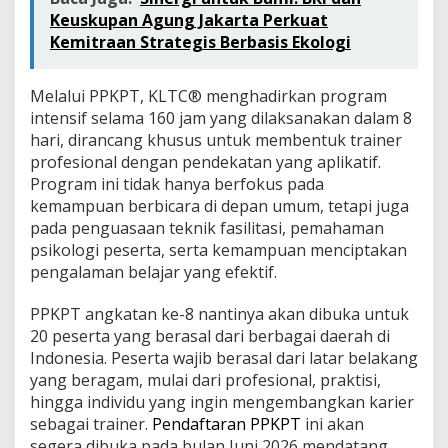
r
Keuskupan Agung Jakarta Perkuat
a
Kemitraan Strategis Berbasis Ekologi
i
n
e
Melalui PPKPT, KLTC® menghadirkan program
r
intensif selama 160 jam yang dilaksanakan dalam 8
(
P
hari, dirancang khusus untuk membentuk trainer
P
profesional dengan pendekatan yang aplikatif.
K
Program ini tidak hanya berfokus pada
P
kemampuan berbicara di depan umum, tetapi juga
T
)
pada penguasaan teknik fasilitasi, pemahaman
psikologi peserta, serta kemampuan menciptakan
pengalaman belajar yang efektif.
PPKPT angkatan ke-8 nantinya akan dibuka untuk
20 peserta yang berasal dari berbagai daerah di
Indonesia. Peserta wajib berasal dari latar belakang
yang beragam, mulai dari profesional, praktisi,
hingga individu yang ingin mengembangkan karier
sebagai trainer.
Pendaftaran PPKPT
ini akan
segera dibuka pada bulan Juni 2026 mendatang.