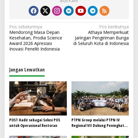
Ikuti Kami
N
Pos sebelumnya
Pos berikutnya
Mendorong Masa Depan
Athaya Memperkuat
a
Kesehatan, Prodia Science
Jaringan Pengiriman Bunga
v
Award 2026 Apresiasi
di Seluruh Kota di Indonesia
Inovasi Peneliti Indonesia
i
g
a
Jangan Lewatkan
s
i
p
o
s
POST Hadir sebagai Solusi POS
PTPN Group melalui PTPN IV
untuk Operasional Restoran
Regional VII Dukung Peningkatan
Kompetensi Aparatur
Perkebunan Lewat Pelatihan