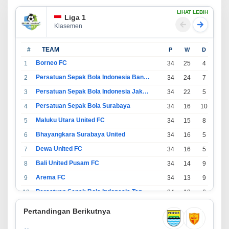
LIHAT LEBIH
Liga 1
Klasemen
#
TEAM
P
W
D
L
Borneo FC
1
34
25
4
5
Persatuan Sepak Bola Indonesia Bandung
2
34
24
7
3
Persatuan Sepak Bola Indonesia Jakarta
3
34
22
5
7
Persatuan Sepak Bola Surabaya
4
34
16
10
8
Maluku Utara United FC
5
34
15
8
11
Bhayangkara Surabaya United
6
34
16
5
13
Dewa United FC
7
34
16
5
13
Bali United Pusam FC
8
34
14
9
11
Arema FC
9
34
13
9
12
Persatuan Sepak Bola Indonesia Tangerang
10
34
13
6
15
PSIM Yogyakarta
11
34
11
12
11
Pertandingan Berikutnya
Persatuan Sepakbola Indonesia Kediri
12
34
11
6
17