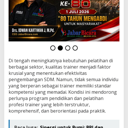
a
n
P
e
l
a
t
i
h
a
n
K
Di tengah meningkatnya kebutuhan pelatihan di
h
berbagai sektor, kualitas trainer menjadi faktor
u
krusial yang menentukan efektivitas
s
pengembangan SDM. Namun, tidak semua individu
u
s
yang berperan sebagai trainer memiliki standar
P
kompetensi yang memadai. Kondisi ini mendorong
r
perlunya program pendidikan dan pelatihan
o
profesi trainer yang lebih terstruktur,
f
e
komprehensif, dan berorientasi pada praktik.
s
i
T
Baca Juga:
Sinergi untuk Bumi: BRI dan