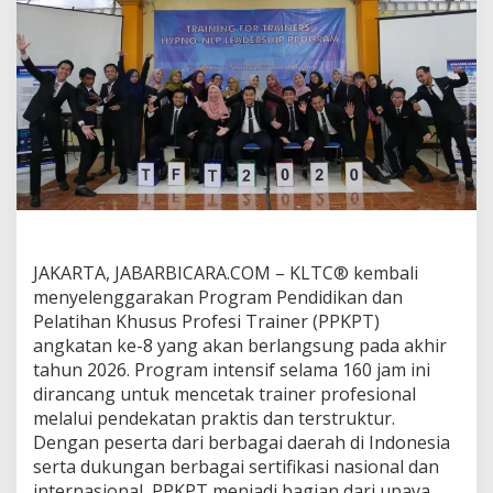
d
a
r
T
r
a
i
n
e
r
d
i
I
n
JAKARTA, JABARBICARA.COM – KLTC® kembali
d
menyelenggarakan Program Pendidikan dan
o
Pelatihan Khusus Profesi Trainer (PPKPT)
n
e
angkatan ke-8 yang akan berlangsung pada akhir
s
tahun 2026. Program intensif selama 160 jam ini
i
dirancang untuk mencetak trainer profesional
a
melalui pendekatan praktis dan terstruktur.
,
K
Dengan peserta dari berbagai daerah di Indonesia
L
serta dukungan berbagai sertifikasi nasional dan
T
internasional, PPKPT menjadi bagian dari upaya