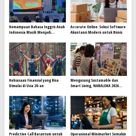
o
s
Kemampuan Bahasa Inggris Anak
Accurate Online: Solusi Software
Indonesia Masih Menjadi
Akuntansi Modern untuk Bisnis
Tantangan, Pendekatan
Pembelajaran Dinilai Perlu
Berubah
Kebiasaan Finansial yang Bisa
Mengusung Sustainable dan
Dimulai di Usia 20-an
Smart Living, NARALOKA 2026
Hadirkan Karya Terbaik
Mahasiswa BINUS @Malang
Predictive Call Barantum untuk
Operasional Minimarket Semakin