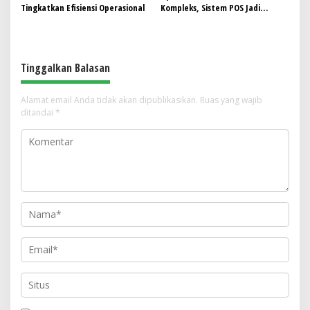
Tingkatkan Efisiensi Operasional
Kompleks, Sistem POS Jadi
Andalan Kelola Transaksi dan
Stok
Tinggalkan Balasan
Alamat email Anda tidak akan dipublikasikan.
Ruas yang wajib
ditandai
*