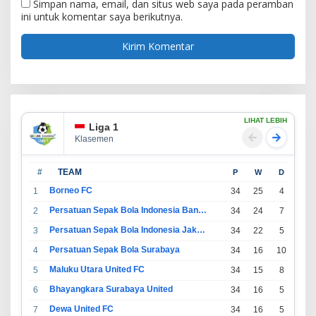
Simpan nama, email, dan situs web saya pada peramban
ini untuk komentar saya berikutnya.
LIHAT LEBIH
Liga 1
Klasemen
#
TEAM
P
W
D
L
Borneo FC
1
34
25
4
5
Persatuan Sepak Bola Indonesia Bandung
2
34
24
7
3
Persatuan Sepak Bola Indonesia Jakarta
3
34
22
5
7
Persatuan Sepak Bola Surabaya
4
34
16
10
8
Maluku Utara United FC
5
34
15
8
11
Bhayangkara Surabaya United
6
34
16
5
13
Dewa United FC
7
34
16
5
13