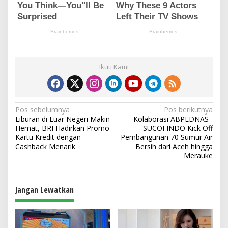
Ikuti Kami
N
Pos sebelumnya
Pos berikutnya
Liburan di Luar Negeri Makin
Kolaborasi ABPEDNAS–
a
Hemat, BRI Hadirkan Promo
SUCOFINDO Kick Off
v
Kartu Kredit dengan
Pembangunan 70 Sumur Air
Cashback Menarik
Bersih dari Aceh hingga
i
Merauke
g
a
Jangan Lewatkan
s
i
p