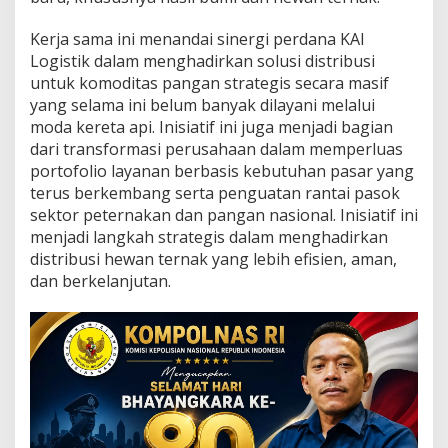
e
r
Kerja sama ini menandai sinergi perdana KAI
n
a
Logistik dalam menghadirkan solusi distribusi
k
untuk komoditas pangan strategis secara masif
,
yang selama ini belum banyak dilayani melalui
K
moda kereta api. Inisiatif ini juga menjadi bagian
A
dari transformasi perusahaan dalam memperluas
I
L
portofolio layanan berbasis kebutuhan pasar yang
o
terus berkembang serta penguatan rantai pasok
g
sektor peternakan dan pangan nasional. Inisiatif ini
i
menjadi langkah strategis dalam menghadirkan
s
t
distribusi hewan ternak yang lebih efisien, aman,
i
dan berkelanjutan.
k
T
e
k
e
n
M
o
U