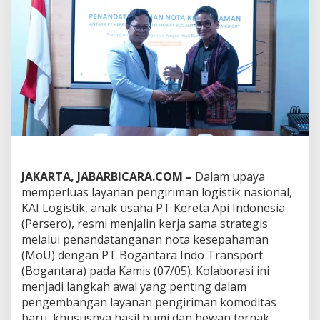
i
s
n
i
s
B
a
r
u
P
e
n
g
i
JAKARTA, JABARBICARA.COM –
Dalam upaya
r
memperluas layanan pengiriman logistik nasional,
i
KAI Logistik, anak usaha PT Kereta Api Indonesia
m
a
(Persero), resmi menjalin kerja sama strategis
n
melalui penandatanganan nota kesepahaman
H
(MoU) dengan PT Bogantara Indo Transport
e
(Bogantara) pada Kamis (07/05). Kolaborasi ini
w
a
menjadi langkah awal yang penting dalam
n
pengembangan layanan pengiriman komoditas
T
baru, khususnya hasil bumi dan hewan ternak.