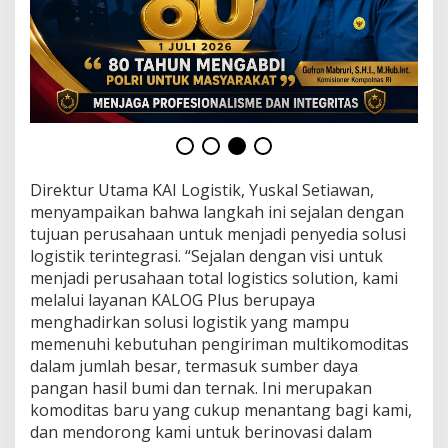
d
e
n
g
a
n
B
o
g
a
n
Direktur Utama KAI Logistik, Yuskal Setiawan,
t
menyampaikan bahwa langkah ini sejalan dengan
a
tujuan perusahaan untuk menjadi penyedia solusi
r
logistik terintegrasi. “Sejalan dengan visi untuk
a
menjadi perusahaan total logistics solution, kami
melalui layanan KALOG Plus berupaya
menghadirkan solusi logistik yang mampu
memenuhi kebutuhan pengiriman multikomoditas
dalam jumlah besar, termasuk sumber daya
pangan hasil bumi dan ternak. Ini merupakan
komoditas baru yang cukup menantang bagi kami,
dan mendorong kami untuk berinovasi dalam