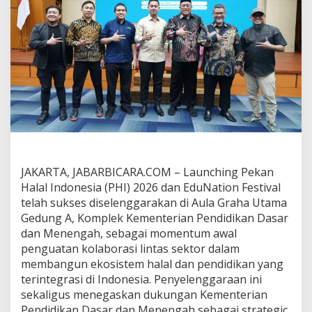
n
e
s
i
a
2
0
2
6
I
n
t
e
g
JAKARTA, JABARBICARA.COM – Launching Pekan
r
Halal Indonesia (PHI) 2026 dan EduNation Festival
a
telah sukses diselenggarakan di Aula Graha Utama
s
i
Gedung A, Komplek Kementerian Pendidikan Dasar
k
dan Menengah, sebagai momentum awal
a
penguatan kolaborasi lintas sektor dalam
n
membangun ekosistem halal dan pendidikan yang
I
n
terintegrasi di Indonesia. Penyelenggaraan ini
d
sekaligus menegaskan dukungan Kementerian
u
Pendidikan Dasar dan Menengah sebagai strategic