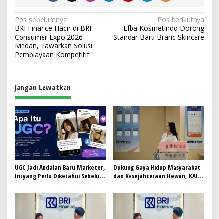
N
Pos sebelumnya
Pos berikutnya
BRI Finance Hadir di BRI
Efba Kosmetindo Dorong
a
Consumer Expo 2026
Standar Baru Brand Skincare
v
Medan, Tawarkan Solusi
Pembiayaan Kompetitif
i
g
a
Jangan Lewatkan
s
i
p
o
s
UGC Jadi Andalan Baru Marketer,
Dukung Gaya Hidup Masyarakat
Ini yang Perlu Diketahui Sebelum
dan Kesejahteraan Hewan, KAI
Ikut Tren Ini
Logistik Layani Lebih dari 90 Ribu
Hewan Peliharaan pada
Semester I 2026