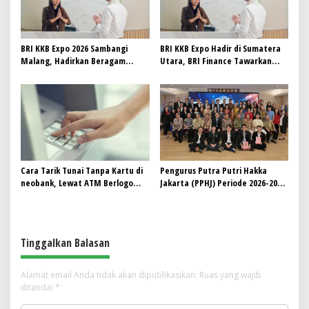
BRI KKB Expo 2026 Sambangi
BRI KKB Expo Hadir di Sumatera
Malang, Hadirkan Beragam
Utara, BRI Finance Tawarkan
Promo Kendaraan dan
Beragam Keuntungan
Pembiayaan
Pembiayaan Kendaraan
Cara Tarik Tunai Tanpa Kartu di
Pengurus Putra Putri Hakka
neobank, Lewat ATM Berlogo
Jakarta (PPHJ) Periode 2026-2030
PRIMA dan Indomaret
Resmi Dilantik, Komitmen
Lestarikan Budaya dan
Berkontribusi bagi Masyarakat
Tinggalkan Balasan
Alamat email Anda tidak akan dipublikasikan.
Ruas yang wajib
ditandai
*