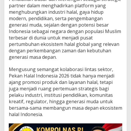
s
partner dalam menghadirkan platform yang
t
menghubungkan industri halal, gaya hidup
r
i
modern, pendidikan, serta pengembangan
H
generasi muda, sejalan dengan potensi besar
a
Indonesia sebagai negara dengan populasi Muslim
l
terbesar di dunia untuk menjadi pusat
a
l
pertumbuhan ekosistem halal global yang relevan
d
dengan perkembangan zaman dan kebutuhan
a
generasi masa depan.
n
P
Mengusung semangat kolaborasi lintas sektor,
e
n
Pekan Halal Indonesia 2026 tidak hanya menjadi
d
ajang promosi produk dan layanan halal, tetapi
i
juga menjadi ruang pertemuan strategis bagi
d
pelaku industri, institusi pendidikan, komunitas
i
kreatif, regulator, hingga generasi muda untuk
k
a
bersama-sama membangun masa depan ekosistem
n
halal Indonesia.
G
l
o