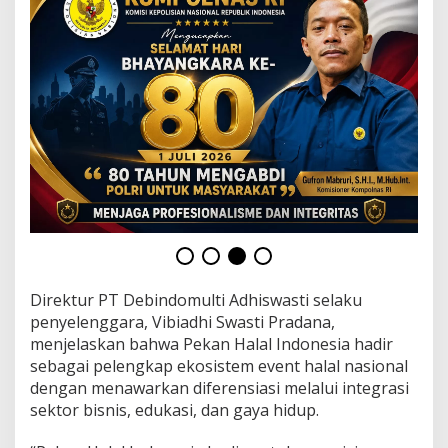
b
a
l
d
a
l
a
m
S
a
t
u
P
l
a
t
f
Direktur PT Debindomulti Adhiswasti selaku
o
penyelenggara, Vibiadhi Swasti Pradana,
r
menjelaskan bahwa Pekan Halal Indonesia hadir
m
sebagai pelengkap ekosistem event halal nasional
S
t
dengan menawarkan diferensiasi melalui integrasi
r
sektor bisnis, edukasi, dan gaya hidup.
a
t