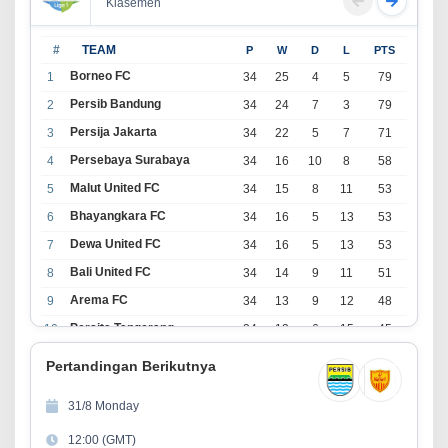
Klasemen
#
TEAM
P
W
D
L
PTS
Borneo FC
1
34
25
4
5
79
Persib Bandung
2
34
24
7
3
79
Persija Jakarta
3
34
22
5
7
71
Persebaya Surabaya
4
34
16
10
8
58
Malut United FC
5
34
15
8
11
53
Bhayangkara FC
6
34
16
5
13
53
Dewa United FC
7
34
16
5
13
53
Bali United FC
8
34
14
9
11
51
Arema FC
9
34
13
9
12
48
Persita Tangerang
10
34
13
6
15
45
PSIM Yogyakarta
11
34
11
12
11
45
Pertandingan Berikutnya
Persik Kediri
12
34
11
6
17
39
31/8 Monday
Persijap Jepara
13
34
9
9
16
36
12:00 (GMT)
Madura United FC
14
34
9
8
17
35