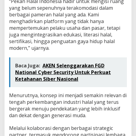
“Pekan Halal Indonesia hadir untuk mengisi ruang
e
yang belum sepenuhnya terakomodasi dalam
g
i
berbagai pameran halal yang ada. Kami
s
menghadirkan platform yang tidak hanya
mempertemukan pelaku usaha dan pasar, tetapi
juga mengintegrasikan edukasi, literasi halal,
sertifikasi, hingga penguatan gaya hidup halal
modern,” ujarnya.
Baca Juga:
AKEN Selenggarakan FGD
National Cyber Security Untuk Perkuat
Ketahanan Siber Nasional
Menurutnya, konsep ini menjadi semakin relevan di
tengah perkembangan industri halal yang terus
bergerak menuju pendekatan yang lebih inklusif
dan dekat dengan generasi muda.
Melalui kolaborasi dengan berbagai strategic
partner, termasuk mendorong partisipasi lembaga