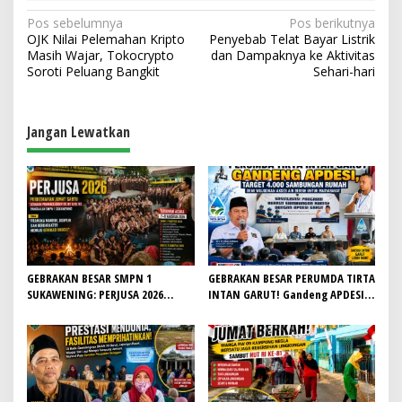
N
Pos sebelumnya
Pos berikutnya
OJK Nilai Pelemahan Kripto
Penyebab Telat Bayar Listrik
a
Masih Wajar, Tokocrypto
dan Dampaknya ke Aktivitas
v
Soroti Peluang Bangkit
Sehari-hari
i
g
Jangan Lewatkan
a
s
i
p
o
s
GEBRAKAN BESAR SMPN 1
GEBRAKAN BESAR PERUMDA TIRTA
SUKAWENING: PERJUSA 2026
INTAN GARUT! Gandeng APDESI,
TEMPA KARAKTER, DISIPLIN, DAN
Target 4.000 Sambungan Rumah
JIWA KEPANDUAN SISWA
Demi Wujudkan Akses Air Bersih
untuk Masyarakat