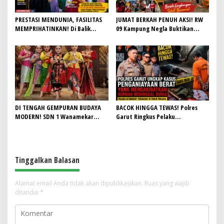
PRESTASI MENDUNIA, FASILITAS
JUMAT BERKAH PENUH AKSI! RW
MEMPRIHATINKAN! Di Balik
09 Kampung Negla Buktikan
Gemilangnya SMAN 26 Garut,
Gotong Royong Bukan Sekadar
Lapangan Hoki Rusak, Masjid Tak
Slogan, Warga Bersatu Sambut
Lagi Mampu Tampung Jamaah,
HUT RI ke-81
Penjualan Seragam Ikut Jadi
Sorotan
DI TENGAH GEMPURAN BUDAYA
BACOK HINGGA TEWAS! Polres
MODERN! SDN 1 Wanamekar
Garut Ringkus Pelaku
Lahirkan Generasi Penari Sunda,
Penganiayaan Brutal di
Menjaga Warisan Leluhur dari
Banyuresmi, Terancam 10 Tahun
Ruang Kelas
Penjara
Tinggalkan Balasan
Alamat email Anda tidak akan dipublikasikan.
Ruas yang wajib
ditandai
*