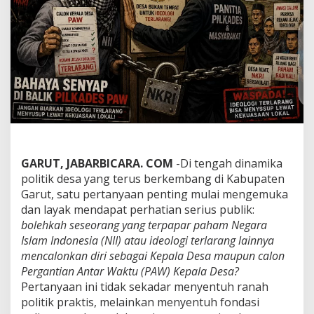
p
a
l
a
D
e
s
a
d
a
r
i
I
GARUT, JABARBICARA. COM
-Di tengah dinamika
n
politik desa yang terus berkembang di Kabupaten
f
i
Garut, satu pertanyaan penting mulai mengemuka
l
dan layak mendapat perhatian serius publik:
t
bolehkah seseorang yang terpapar paham Negara
r
Islam Indonesia (NII) atau ideologi terlarang lainnya
a
mencalonkan diri sebagai Kepala Desa maupun calon
s
i
Pergantian Antar Waktu (PAW) Kepala Desa?
I
Pertanyaan ini tidak sekadar menyentuh ranah
d
politik praktis, melainkan menyentuh fondasi
e