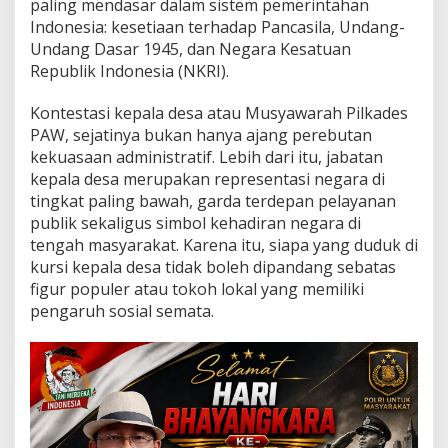
paling mendasar dalam sistem pemerintahan
o
l
Indonesia: kesetiaan terhadap Pancasila, Undang-
o
Undang Dasar 1945, dan Negara Kesatuan
g
Republik Indonesia (NKRI).
i
T
Kontestasi kepala desa atau Musyawarah Pilkades
e
r
PAW, sejatinya bukan hanya ajang perebutan
l
kekuasaan administratif. Lebih dari itu, jabatan
a
kepala desa merupakan representasi negara di
r
tingkat paling bawah, garda terdepan pelayanan
a
publik sekaligus simbol kehadiran negara di
n
g
tengah masyarakat. Karena itu, siapa yang duduk di
kursi kepala desa tidak boleh dipandang sebatas
figur populer atau tokoh lokal yang memiliki
pengaruh sosial semata.