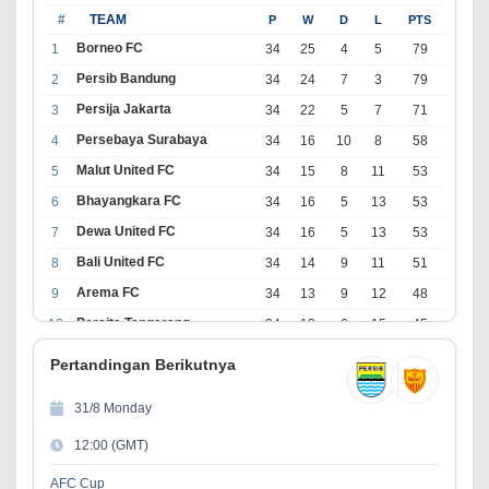
#
TEAM
P
W
D
L
PTS
Borneo FC
1
34
25
4
5
79
Persib Bandung
2
34
24
7
3
79
Persija Jakarta
3
34
22
5
7
71
Persebaya Surabaya
4
34
16
10
8
58
Malut United FC
5
34
15
8
11
53
Bhayangkara FC
6
34
16
5
13
53
Dewa United FC
7
34
16
5
13
53
Bali United FC
8
34
14
9
11
51
Arema FC
9
34
13
9
12
48
Persita Tangerang
10
34
13
6
15
45
PSIM Yogyakarta
11
34
11
12
11
45
Pertandingan Berikutnya
Persik Kediri
12
34
11
6
17
39
31/8 Monday
Persijap Jepara
13
34
9
9
16
36
12:00 (GMT)
Madura United FC
14
34
9
8
17
35
PSM Makassar
15
34
8
10
16
34
AFC Cup