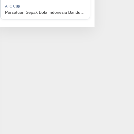
1
Perserikatan Sepak Bola Indonesia Jepara
34
9
9
16
36
AFC Cup
3
Persatuan Sepak Bola Indonesia Bandung vs Manila Digger FC
1
Madura United FC
34
9
8
17
35
4
1
Persatuan Sepakbola Makassar
34
8
10
16
34
5
1
Persis Solo
34
8
10
16
34
6
1
Semen Padang FC
34
5
5
24
20
7
1
Persatuan Sepak Bola Biak Sekitarnya
34
4
6
24
18
8