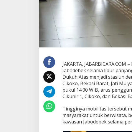
h
A
t
a
s
d
a
n
H
a
r
j
JAKARTA, JABARBICARA.COM – 
a
Jabodebek selama libur panjang 
m
Dukuh Atas menjadi stasiun de
u
Cikoko, Bekasi Barat, Jati Mul
k
t
pukul 14.00 WIB, arus pengguna
i
Cikunir 1, Cikoko, dan Bekasi B
J
a
Tingginya mobilitas tersebut 
d
masyarakat untuk berwisata, b
i
S
kawasan Jabodebek selama peri
t
a