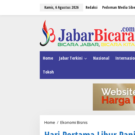
L
Kamis, 6 Agustus 2026
Redaksi
Pedoman Media Sibe
e
w
a
tutup
t
i
k
e
k
o
n
Home
Jabar Terkini
Nasional
Internasio
t
e
Tokoh
n
Home
/
Ekonomi Bisnis
H
a
Hari Pertama Libur Pan
r