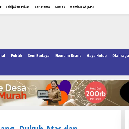
r
Kebijakan Privasi
Kerjasama
Kontak
Member of JMSI
nal
Politik
Seni Budaya
Ekonomi Bisnis
Gaya Hidup
Olahraga
jang, Dukuh Atas dan