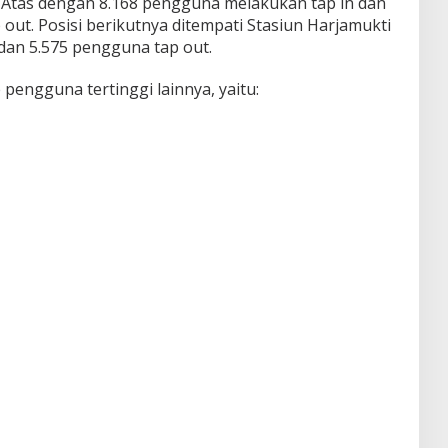
 Atas dengan 8.168 pengguna melakukan tap in dan
ut. Posisi berikutnya ditempati Stasiun Harjamukti
dan 5.575 pengguna tap out.
engguna tertinggi lainnya, yaitu: