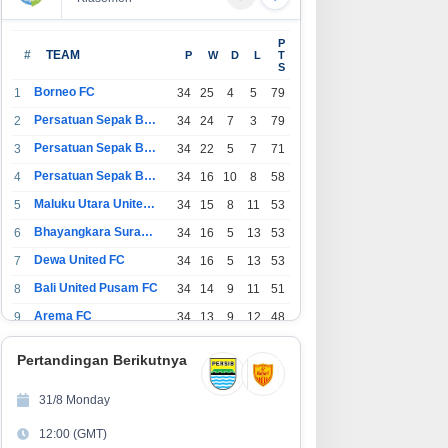
P
#
TEAM
P
W
D
L
T
S
Borneo FC
1
34
25
4
5
79
Persatuan Sepak Bola Indonesia Bandung
2
34
24
7
3
79
Persatuan Sepak Bola Indonesia Jakarta
3
34
22
5
7
71
Persatuan Sepak Bola Surabaya
4
34
16
10
8
58
Maluku Utara United FC
5
34
15
8
11
53
Bhayangkara Surabaya United
6
34
16
5
13
53
Dewa United FC
7
34
16
5
13
53
Bali United Pusam FC
8
34
14
9
11
51
Arema FC
9
34
13
9
12
48
1
Persatuan Sepak Bola Indonesia Tangerang
34
13
6
15
45
0
Pertandingan Berikutnya
1
PSIM Yogyakarta
34
11
12
11
45
1
31/8 Monday
1
Persatuan Sepakbola Indonesia Kediri
34
11
6
17
39
12:00 (GMT)
2