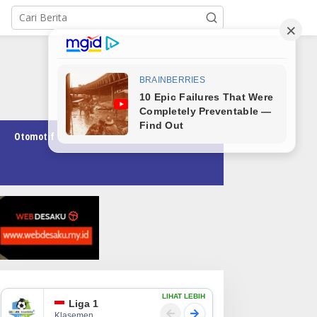
Otomotif
Pendidikan
Teknologi
Opini
LIHAT LEBIH
Liga 1
Klasemen