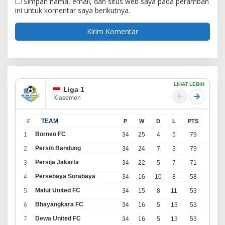
Simpan nama, email, dan situs web saya pada peramban
ini untuk komentar saya berikutnya.
LIHAT LEBIH
Liga 1
Klasemen
#
TEAM
P
W
D
L
PTS
Borneo FC
1
34
25
4
5
79
Persib Bandung
2
34
24
7
3
79
Persija Jakarta
3
34
22
5
7
71
Persebaya Surabaya
4
34
16
10
8
58
Malut United FC
5
34
15
8
11
53
Bhayangkara FC
6
34
16
5
13
53
Dewa United FC
7
34
16
5
13
53