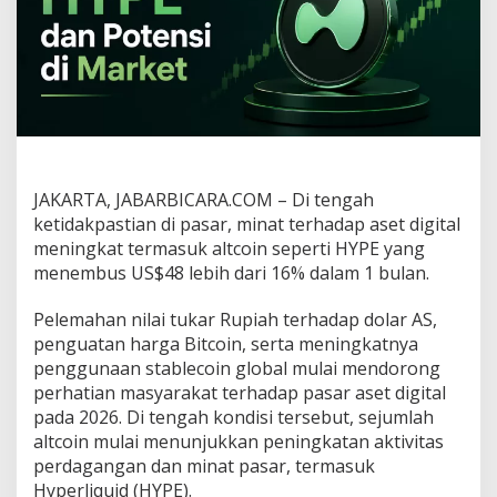
e
n
e
m
b
u
s
U
S
$
JAKARTA, JABARBICARA.COM – Di tengah
4
ketidakpastian di pasar, minat terhadap aset digital
8
d
meningkat termasuk altcoin seperti HYPE yang
i
menembus US$48 lebih dari 16% dalam 1 bulan.
T
e
Pelemahan nilai tukar Rupiah terhadap dolar AS,
n
penguatan harga Bitcoin, serta meningkatnya
g
a
penggunaan stablecoin global mulai mendorong
h
perhatian masyarakat terhadap pasar aset digital
P
pada 2026. Di tengah kondisi tersebut, sejumlah
e
altcoin mulai menunjukkan peningkatan aktivitas
l
e
perdagangan dan minat pasar, termasuk
m
Hyperliquid (HYPE).