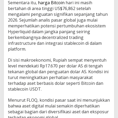
0
Sementara itu,
harga Bitcoin
hari ini masih
2
bertahan di area tinggi US$76,862 setelah
6
mengalami penguatan signifikan sepanjang tahun
2026. Sejumlah analis pasar global juga mulai
memperhatikan potensi pertumbuhan ekosistem
Hyperliquid dalam jangka panjang seiring
berkembangnya decentralized trading
infrastructure dan integrasi stablecoin di dalam
platform.
Di sisi makroekonomi, Rupiah sempat menyentuh
level mendekati Rp17.670 per dolar AS di tengah
tekanan global dan penguatan dolar AS. Kondisi ini
turut meningkatkan perhatian masyarakat
terhadap aset berbasis dolar seperti Bitcoin dan
stablecoin USDT.
Menurut FLOQ, kondisi pasar saat ini menunjukkan
bahwa aset digital mulai semakin diperhatikan
sebagai bagian dari diversifikasi aset dan eksposur
terhadap ekonomi global.