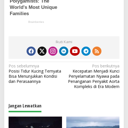
Ikuti Kami
N
Pos sebelumnya
Pos berikutnya
Posisi Tidur Kucing Ternyata
Kecepatan Menjadi Kunci
a
Bisa Menunjukkan Kondisi
Penyelamatan Nyawa pada
v
dan Perasaannya
Penanganan Penyakit Aorta
Kompleks di Era Modern
i
g
a
Jangan Lewatkan
s
i