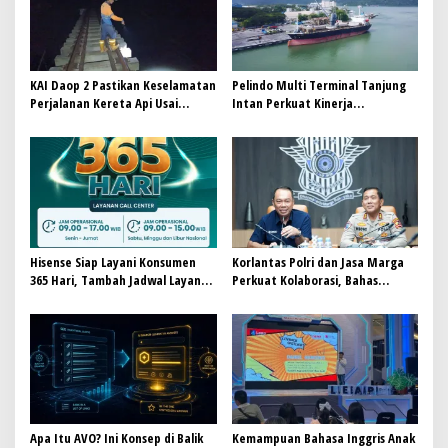
p
o
s
KAI Daop 2 Pastikan Keselamatan
Pelindo Multi Terminal Tanjung
Perjalanan Kereta Api Usai
Intan Perkuat Kinerja
Gempa Pangandaran
Operasional Pelabuhan
Hisense Siap Layani Konsumen
Korlantas Polri dan Jasa Marga
365 Hari, Tambah Jadwal Layanan
Perkuat Kolaborasi, Bahas
Call Center Hisense Care
Digitalisasi, Nataru hingga
Penertiban ODOL
Apa Itu AVO? Ini Konsep di Balik
Kemampuan Bahasa Inggris Anak