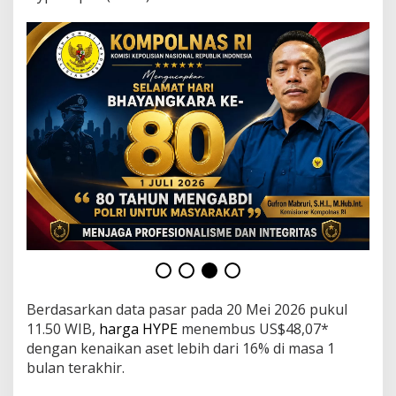
a
h
a
n
R
u
p
i
a
h
d
a
n
T
r
e
n
B
i
t
Berdasarkan data pasar pada 20 Mei 2026 pukul
c
11.50 WIB,
harga HYPE
menembus US$48,07*
o
dengan kenaikan aset lebih dari 16% di masa 1
i
bulan terakhir.
n
2