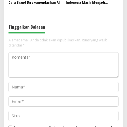
Cara Brand Direkomendasikan AI
Indonesia Masih Menjadi
Tantangan, Pendekatan
Pembelajaran Dinilai Perlu
Berubah
Tinggalkan Balasan
Alamat email Anda tidak akan dipublikasikan.
Ruas yang wajib
ditandai
*