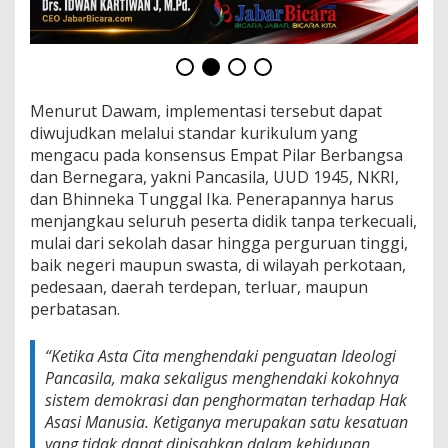
s
i
M
o
h
a
Menurut Dawam, implementasi tersebut dapat
m
diwujudkan melalui standar kurikulum yang
m
a
mengacu pada konsensus Empat Pilar Berbangsa
d
dan Bernegara, yakni Pancasila, UUD 1945, NKRI,
D
dan Bhinneka Tunggal Ika. Penerapannya harus
a
menjangkau seluruh peserta didik tanpa terkecuali,
w
mulai dari sekolah dasar hingga perguruan tinggi,
a
m
baik negeri maupun swasta, di wilayah perkotaan,
pedesaan, daerah terdepan, terluar, maupun
perbatasan.
“Ketika Asta Cita menghendaki penguatan Ideologi
Pancasila, maka sekaligus menghendaki kokohnya
sistem demokrasi dan penghormatan terhadap Hak
Asasi Manusia. Ketiganya merupakan satu kesatuan
yang tidak dapat dipisahkan dalam kehidupan