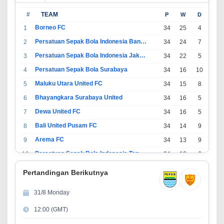
#
TEAM
P
W
D
L
Borneo FC
1
34
25
4
5
Persatuan Sepak Bola Indonesia Bandung
2
34
24
7
3
Persatuan Sepak Bola Indonesia Jakarta
3
34
22
5
7
Persatuan Sepak Bola Surabaya
4
34
16
10
8
Maluku Utara United FC
5
34
15
8
11
Bhayangkara Surabaya United
6
34
16
5
13
Dewa United FC
7
34
16
5
13
Bali United Pusam FC
8
34
14
9
11
Arema FC
9
34
13
9
12
Persatuan Sepak Bola Indonesia Tangerang
10
34
13
6
15
PSIM Yogyakarta
11
34
11
12
11
Pertandingan Berikutnya
Persatuan Sepakbola Indonesia Kediri
12
34
11
6
17
31/8 Monday
Perserikatan Sepak Bola Indonesia Jepara
13
34
9
9
16
12:00 (GMT)
Madura United FC
14
34
9
8
17
Persatuan Sepakbola Makassar