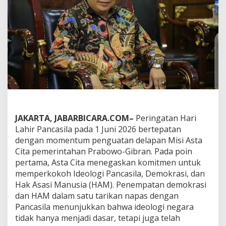
s
i
l
a
d
a
n
K
e
t
e
r
b
JAKARTA, JABARBICARA.COM–
Peringatan Hari
u
Lahir Pancasila pada 1 Juni 2026 bertepatan
k
a
dengan momentum penguatan delapan Misi Asta
a
Cita pemerintahan Prabowo-Gibran. Pada poin
n
pertama, Asta Cita menegaskan komitmen untuk
I
memperkokoh Ideologi Pancasila, Demokrasi, dan
n
f
Hak Asasi Manusia (HAM). Penempatan demokrasi
o
dan HAM dalam satu tarikan napas dengan
r
Pancasila menunjukkan bahwa ideologi negara
m
tidak hanya menjadi dasar, tetapi juga telah
a