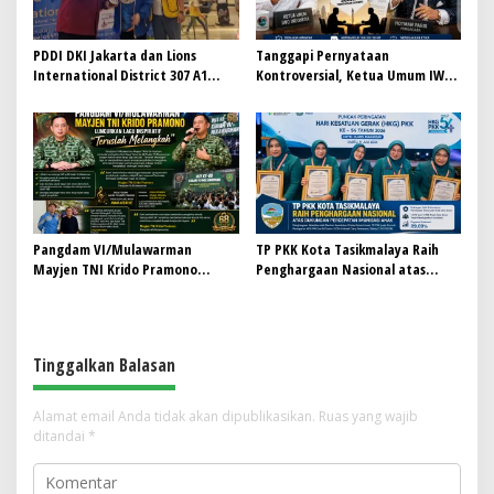
PDDI DKI Jakarta dan Lions
Tanggapi Pernyataan
International District 307 A1
Kontroversial, Ketua Umum IWO
Perkuat Kolaborasi, Dorong
Indonesia Siap Bersurat dan
Gerakan Donor Darah Modern
Temui Hotman Paris: Jaga
Marwah Pers Lewat Dialog
Terbuka
Pangdam VI/Mulawarman
TP PKK Kota Tasikmalaya Raih
Mayjen TNI Krido Pramono
Penghargaan Nasional atas
Luncurkan Lagu Inspiratif
Dukungan Percepatan Imunisasi
“Teruslah Melangkah”
Anak
Tinggalkan Balasan
Alamat email Anda tidak akan dipublikasikan.
Ruas yang wajib
ditandai
*