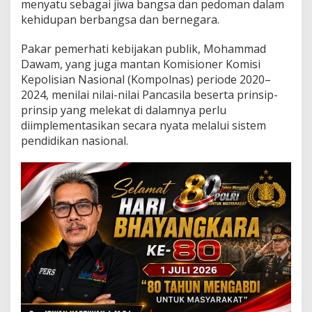
menyatu sebagai jiwa bangsa dan pedoman dalam
s
i
kehidupan berbangsa dan bernegara.
Q
u
Pakar pemerhati kebijakan publik, Mohammad
r
Dawam, yang juga mantan Komisioner Komisi
b
Kepolisian Nasional (Kompolnas) periode 2020–
a
n
2024, menilai nilai-nilai Pancasila beserta prinsip-
P
prinsip yang melekat di dalamnya perlu
e
diimplementasikan secara nyata melalui sistem
m
pendidikan nasional.
e
r
i
n
t
a
h
,
R
e
f
l
e
k