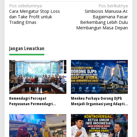
N
Pos sebelumnya
Pos berikutnya
Cara Mengatur Stop Loss
Simbiosis Manusia-AI:
a
dan Take Profit untuk
Bagaimana Pasar
v
Trading Emas
Berkembang Lebih Dulu
Membangun Masa Depan
i
g
a
Jangan Lewatkan
s
i
p
o
s
Kemendagri Percepat
Menkeu Purbaya Dorong DJPb
Penyusunan Permendagri
Menjadi Organisasi yang Adaptif,
ITKPDN Sebelum Oktober 2026
Efisien, dan Berorientasi Hasil