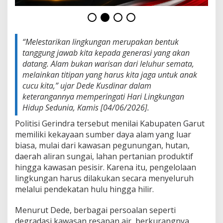
n
G
a
r
u
“Melestarikan lingkungan merupakan bentuk
t
tanggung jawab kita kepada generasi yang akan
y
datang. Alam bukan warisan dari leluhur semata,
a
melainkan titipan yang harus kita jaga untuk anak
n
g
cucu kita,” ujar Dede Kusdinar dalam
B
keterangannya memperingati Hari Lingkungan
e
Hidup Sedunia, Kamis [04/06/2026].
r
k
Politisi Gerindra tersebut menilai Kabupaten Garut
e
memiliki kekayaan sumber daya alam yang luar
l
biasa, mulai dari kawasan pegunungan, hutan,
a
daerah aliran sungai, lahan pertanian produktif
n
j
hingga kawasan pesisir. Karena itu, pengelolaan
u
lingkungan harus dilakukan secara menyeluruh
t
melalui pendekatan hulu hingga hilir.
a
n
Menurut Dede, berbagai persoalan seperti
degradasi kawasan resapan air, berkurangnya