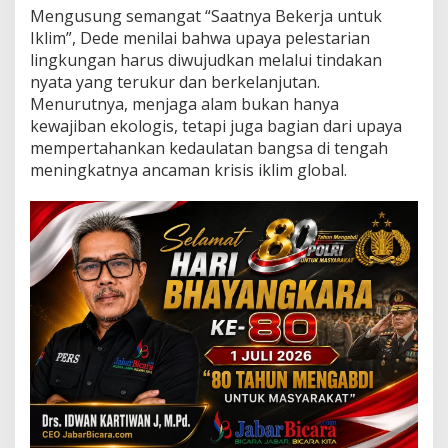
i
Mengusung semangat “Saatnya Bekerja untuk
H
Iklim”, Dede menilai bahwa upaya pelestarian
u
lingkungan harus diwujudkan melalui tindakan
l
u
nyata yang terukur dan berkelanjutan.
k
Menurutnya, menjaga alam bukan hanya
e
kewajiban ekologis, tetapi juga bagian dari upaya
H
mempertahankan kedaulatan bangsa di tengah
i
l
meningkatnya ancaman krisis iklim global.
i
r
u
n
t
u
k
M
a
s
a
D
e
p
a