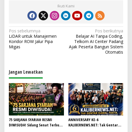
Ikuti Kami
N
Pos sebelumnya
Pos berikutnya
LiDAR untuk Manajemen
Belajar AI Tanpa Coding,
a
Koridor ROW Jalur Pipa
Telkom AI Center Padang
v
Migas
Ajak Peserta Bangun Sistem
Otomatis
i
g
a
Jangan Lewatkan
s
i
p
o
s
75 SARJANA SYARIAH RESMI
ANNIVERSARY KE-6
DIWISUDA! Sidang Senat Terbuka
KALIBERNEWS.NET: Tak Gentar
STEI Yapisha Garut Berlangsung
Kawal Fakta, Bersih-Bersih