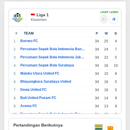
LIHAT LEBIH
Liga 1
Klasemen
#
TEAM
P
W
D
L
Borneo FC
1
34
25
4
5
Persatuan Sepak Bola Indonesia Bandung
2
34
24
7
3
Persatuan Sepak Bola Indonesia Jakarta
3
34
22
5
7
Persatuan Sepak Bola Surabaya
4
34
16
10
8
Maluku Utara United FC
5
34
15
8
11
Bhayangkara Surabaya United
6
34
16
5
13
Dewa United FC
7
34
16
5
13
Bali United Pusam FC
8
34
14
9
11
Arema FC
9
34
13
9
12
Persatuan Sepak Bola Indonesia Tangerang
10
34
13
6
15
PSIM Yogyakarta
11
34
11
12
11
Pertandingan Berikutnya