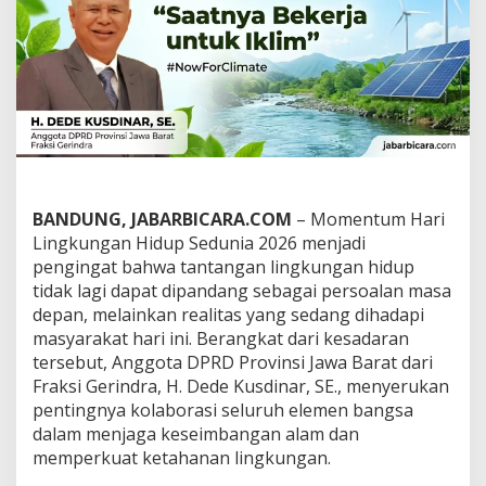
:
M
e
n
j
a
g
a
K
e
d
BANDUNG, JABARBICARA.COM
– Momentum Hari
a
u
Lingkungan Hidup Sedunia 2026 menjadi
l
pengingat bahwa tantangan lingkungan hidup
a
tidak lagi dapat dipandang sebagai persoalan masa
t
depan, melainkan realitas yang sedang dihadapi
a
n
masyarakat hari ini. Berangkat dari kesadaran
A
tersebut, Anggota DPRD Provinsi Jawa Barat dari
l
Fraksi Gerindra, H. Dede Kusdinar, SE., menyerukan
a
pentingnya kolaborasi seluruh elemen bangsa
m
dalam menjaga keseimbangan alam dan
d
a
memperkuat ketahanan lingkungan.
r