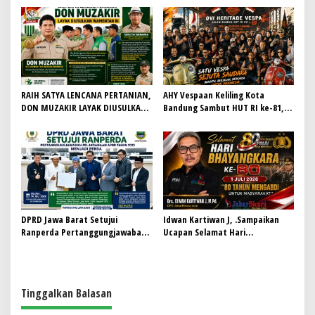
Khidmat, Siapkan Lulusan
Redaksi Demi Jurnalisme
Berdaya Saing dan Berintegritas
Bermartabat
RAIH SATYA LENCANA PERTANIAN,
AHY Vespaan Keliling Kota
DON MUZAKIR LAYAK DIUSULKAN
Bandung Sambut HUT RI ke-81,
WAMENTAN RI
Gaungkan Persaudaraan dan Aksi
Kemanusiaan
DPRD Jawa Barat Setujui
Idwan Kartiwan J, .Sampaikan
Ranperda Pertanggungjawaban
Ucapan Selamat Hari
Pelaksanaan APBD Tahun 2025
Bhayangkara ke-80: “80 Tahun
Menjadi Perda
Mengabdi untuk Masyarakat”
Tinggalkan Balasan