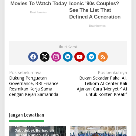
Ikuti Kami
N
Pos sebelumnya
Pos berikutnya
Dukung Penguatan
Bukan Sekadar Pakai AI,
a
Governance, BRI Finance
Telkom AI Center Bali
v
Resmikan Kerja Sama
Ajarkan Cara ‘Menyetir’ AI
dengan Kejari Samarinda
untuk Konten Kreatif
i
g
a
Jangan Lewatkan
s
i