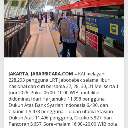
2
8
R
i
b
u
O
r
a
n
g
P
i
l
i
JAKARTA, JABARBICARA.COM –
KAI melayani
h
228.293 pengguna LRT Jabodebek selama libur
L
nasional dan cuti bersama 27, 28, 30, 31 Mei serta 1
R
Juni 2026. Pukul 06.00–10.00 WIB, mobilitas
T
didominasi dari Harjamukti 11.398 pengguna,
J
a
Dukuh Atas Bank Syariah Indonesia 6.490, dan
b
Cikunir 1 5.478 pengguna. Tujuan utama Stasiun
o
Dukuh Atas 11.496 pengguna, Cikoko 5.827, dan
d
Pancoran 5.657. Sore–malam 16.00–20.00 WIB pola
e