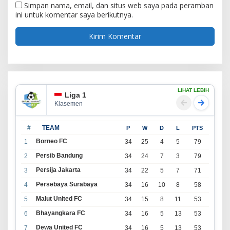
Simpan nama, email, dan situs web saya pada peramban
ini untuk komentar saya berikutnya.
LIHAT LEBIH
Liga 1
Klasemen
#
TEAM
P
W
D
L
PTS
Borneo FC
1
34
25
4
5
79
Persib Bandung
2
34
24
7
3
79
Persija Jakarta
3
34
22
5
7
71
Persebaya Surabaya
4
34
16
10
8
58
Malut United FC
5
34
15
8
11
53
Bhayangkara FC
6
34
16
5
13
53
Dewa United FC
7
34
16
5
13
53