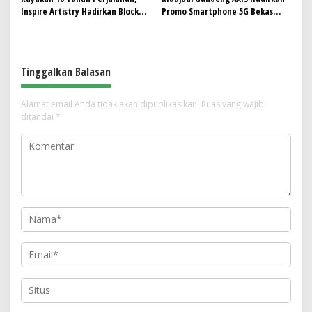
Inspire Artistry Hadirkan Block
Promo Smartphone 5G Bekas
Party Terbesar di Jakarta
dengan Bonus Kuota
Tinggalkan Balasan
Alamat email Anda tidak akan dipublikasikan.
Ruas yang wajib
ditandai
*