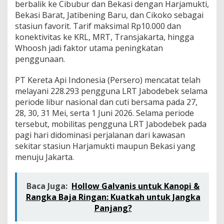
b
berbalik ke Cibubur dan Bekasi dengan Harjamukti,
e
Bekasi Barat, Jatibening Baru, dan Cikoko sebagai
k
stasiun favorit. Tarif maksimal Rp10.000 dan
u
konektivitas ke KRL, MRT, Transjakarta, hingga
n
Whoosh jadi faktor utama peningkatan
t
u
penggunaan.
k
W
PT Kereta Api Indonesia (Persero) mencatat telah
i
melayani 228.293 pengguna LRT Jabodebek selama
s
periode libur nasional dan cuti bersama pada 27,
a
t
28, 30, 31 Mei, serta 1 Juni 2026. Selama periode
a
tersebut, mobilitas pengguna LRT Jabodebek pada
d
pagi hari didominasi perjalanan dari kawasan
a
sekitar stasiun Harjamukti maupun Bekasi yang
n
A
menuju Jakarta.
k
t
i
Baca Juga:
Hollow Galvanis untuk Kanopi &
v
Rangka Baja Ringan: Kuatkah untuk Jangka
i
Panjang?
t
a