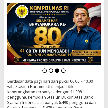
s
K
o
t
a
Berdasar data pagi hari dari pukul 06.00 – 10.00
wib, Stasiun Harjamukti menjadi titik
keberangkatan terbanyak dengan 11.398
pengguna, kemudian Stasiun Dukuh Atas Bank
Syariah Indonesia sebanyak 6.490 pengguna dan
Cikunir 1 sebanyak 5.478 pengguna. Para