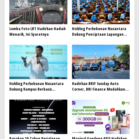
p
o
s
Lomba Foto LRT Hadirkan Hadiah
Holding Perkebunan Nusantara
Menarik, Ini Syaratnya
Dukung Penciptaan Lapangan
Kerja, PTPN I Serap 15–20 Ribu
Pekerja di Pabrik Tembakau
Holding Perkebunan Nusantara
Hadirkan BRIF Sunday Auto
Dukung Kampus Berbasis
Corner, BRI Finance Mudahkan
Perkebunan, Arya Sandhiyudha
Warga Bali Wujudkan Mobil
Jadi Mahasiswa Angkatan
Impian
Pertama Magister ITSI
Rayakan 10 Tahun Perjalanan,
Maujual Gandeng AXIS Hadirkan