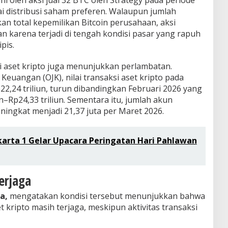
i oleh aksi jual 32 BTC oleh Strategy pada periode
 distribusi saham preferen. Walaupun jumlah
gkan total kepemilikan Bitcoin perusahaan, aksi
an karena terjadi di tengah kondisi pasar yang rapuh
pis.
ksi aset kripto juga menunjukkan perlambatan.
Keuangan (OJK), nilai transaksi aset kripto pada
22,24 triliun, turun dibandingkan Februari 2026 yang
un–Rp24,33 triliun. Sementara itu, jumlah akun
ingkat menjadi 21,37 juta per Maret 2026.
karta 1 Gelar Upacara Peringatan Hari Pahlawan
erjaga
na,
mengatakan kondisi tersebut menunjukkan bahwa
 kripto masih terjaga, meskipun aktivitas transaksi