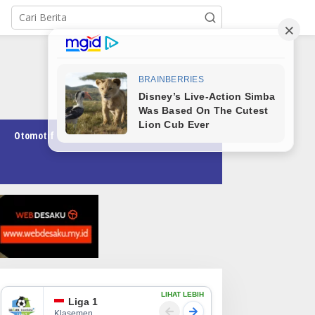
Otomotif
Pendidikan
Teknologi
Opini
LIHAT LEBIH
Liga 1
Klasemen