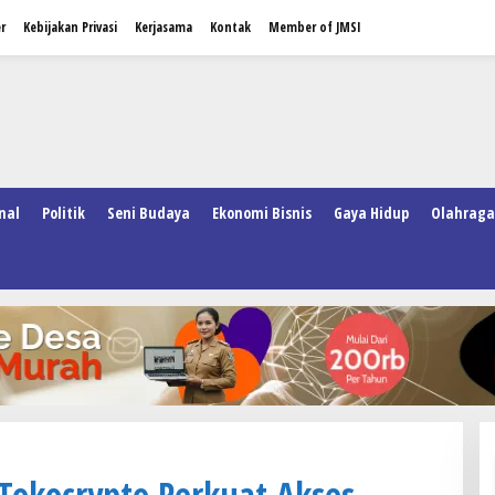
r
Kebijakan Privasi
Kerjasama
Kontak
Member of JMSI
nal
Politik
Seni Budaya
Ekonomi Bisnis
Gaya Hidup
Olahraga
Tokocrypto Perkuat Akses