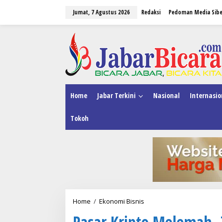
L
Jumat, 7 Agustus 2026
Redaksi
Pedoman Media Sibe
e
w
a
tutup
t
i
k
e
k
o
n
Home
Jabar Terkini
Nasional
Internasio
t
e
Tokoh
n
Home
/
Ekonomi Bisnis
P
a
Pasar Kripto Melemah, 
s