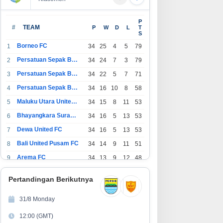
P
#
TEAM
P
W
D
L
T
S
Borneo FC
1
34
25
4
5
79
Persatuan Sepak Bola Indonesia Bandung
2
34
24
7
3
79
Persatuan Sepak Bola Indonesia Jakarta
3
34
22
5
7
71
Persatuan Sepak Bola Surabaya
4
34
16
10
8
58
Maluku Utara United FC
5
34
15
8
11
53
Bhayangkara Surabaya United
6
34
16
5
13
53
Dewa United FC
7
34
16
5
13
53
Bali United Pusam FC
8
34
14
9
11
51
Arema FC
9
34
13
9
12
48
1
Persatuan Sepak Bola Indonesia Tangerang
34
13
6
15
45
0
Pertandingan Berikutnya
1
PSIM Yogyakarta
34
11
12
11
45
1
31/8 Monday
1
Persatuan Sepakbola Indonesia Kediri
34
11
6
17
39
12:00 (GMT)
2