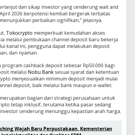
rlanjut dan sikap investor yang cenderung wait and
 April 2026 berpotensi kembali bergerak terbatas
menunjukkan perbaikan signifikan,” jelasnya.
ut,
Tokocrypto
memperkuat kemudahan akses
sia melalui pembukaan channel deposit baru bekerja
i kanal ini, pengguna dapat melakukan deposit
man, dan nyaman.
 program cashback deposit sebesar Rp50.000 bagi
sit melalui
Nobu Bank
sesuai syarat dan ketentuan
ocrypto menyesuaikan minimum deposit menjadi mulai
annel deposit, baik melalui bank maupun e-wallet.
i merupakan bagian dari strategi perusahaan untuk
ipto tetap inklusif, terutama ketika pasar sedang
 investor cenderung menunggu kepastian arah harga.
nching Wajah Baru Perpustakaan, Kementerian