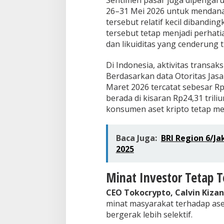
Sentimen pasar juga dipengaruh
26–31 Mei 2026 untuk mendanai
tersebut relatif kecil dibandin
tersebut tetap menjadi perhati
dan likuiditas yang cenderung ti
Di Indonesia, aktivitas transa
Berdasarkan data Otoritas Jasa 
Maret 2026 tercatat sebesar Rp
berada di kisaran Rp24,31 trili
konsumen aset kripto tetap men
Baca Juga:
BRI Region 6/Ja
2025
Minat Investor Tetap T
CEO Tokocrypto, Calvin Kiza
minat masyarakat terhadap aset
bergerak lebih selektif.