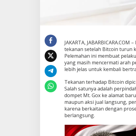
o
P
e
r
k
u
a
JAKARTA, JABARBICARA.COM – Pa
t
A
tekanan setelah Bitcoin turun 
k
Pelemahan ini membuat pelaku p
s
yang masih mencermati arah 
e
lebih jelas untuk kembali bertr
s
D
e
Tekanan terhadap Bitcoin dipic
p
Salah satunya adalah perpindaha
o
dompet Mt. Gox ke alamat baru.
s
maupun aksi jual langsung, pe
i
karena berkaitan dengan proses
t
L
berlangsung.
e
w
a
t