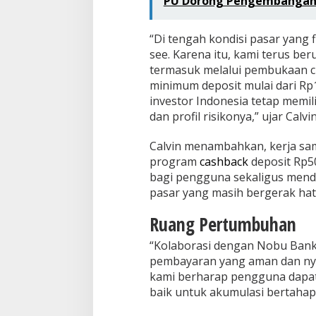
PU Dorong Pengembangan I
“Di tengah kondisi pasar yang f
see. Karena itu, kami terus b
termasuk melalui pembukaan c
minimum deposit mulai dari Rp1
investor Indonesia tetap memili
dan profil risikonya,” ujar Calvin
Calvin menambahkan, kerja sa
program
cashback
deposit Rp5
bagi pengguna sekaligus mendo
pasar yang masih bergerak hati
Ruang Pertumbuhan
“Kolaborasi dengan Nobu Bank
pembayaran yang aman dan n
kami berharap pengguna dap
baik untuk akumulasi bertahap 