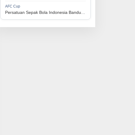
1
Perserikatan Sepak Bola Indonesia Jepara
34
9
9
16
36
AFC Cup
3
Persatuan Sepak Bola Indonesia Bandung vs Manila Digger FC
1
Madura United FC
34
9
8
17
35
4
1
Persatuan Sepakbola Makassar
34
8
10
16
34
5
1
Persis Solo
34
8
10
16
34
6
1
Semen Padang FC
34
5
5
24
20
7
1
Persatuan Sepak Bola Biak Sekitarnya
34
4
6
24
18
8