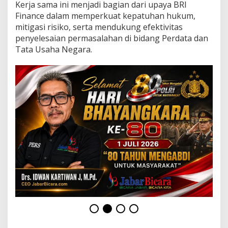
B
Kerja sama ini menjadi bagian dari upaya BRI
R
Finance dalam memperkuat kepatuhan hukum,
I
mitigasi risiko, serta mendukung efektivitas
F
penyelesaian permasalahan di bidang Perdata dan
i
n
Tata Usaha Negara.
a
n
c
e
P
e
r
k
u
a
t
T
a
t
a
K
e
l
o