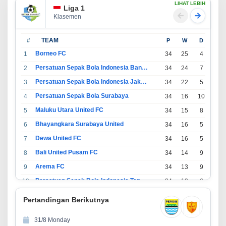
LIHAT LEBIH
Liga 1
Klasemen
#
TEAM
P
W
D
L
Borneo FC
1
34
25
4
5
Persatuan Sepak Bola Indonesia Bandung
2
34
24
7
3
Persatuan Sepak Bola Indonesia Jakarta
3
34
22
5
7
Persatuan Sepak Bola Surabaya
4
34
16
10
8
Maluku Utara United FC
5
34
15
8
11
Bhayangkara Surabaya United
6
34
16
5
13
Dewa United FC
7
34
16
5
13
Bali United Pusam FC
8
34
14
9
11
Arema FC
9
34
13
9
12
Persatuan Sepak Bola Indonesia Tangerang
10
34
13
6
15
PSIM Yogyakarta
11
34
11
12
11
Pertandingan Berikutnya
Persatuan Sepakbola Indonesia Kediri
12
34
11
6
17
31/8 Monday
Perserikatan Sepak Bola Indonesia Jepara
13
34
9
9
16