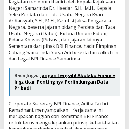
Kegiatan tersebut dihadiri oleh Kepala Kejaksaan
l
a
Negeri Samarinda Dr. Haedar, S.H., M.H., Kepala
G
Seksi Perdata dan Tata Usaha Negara Ryan
C
Ardiansyah, S.H., M.H., Kasubsi Jaksa Pengacara
G
Negara, beserta jajaran bidang Perdata dan Tata
Usaha Negara (Datun), Pidana Umum (Pidum),
Pidana Khusus (Pidsus), dan jajaran lainnya.
Sementara dari pihak BRI Finance, hadir Pimpinan
Cabang Samarinda Surya Adi beserta tim collection
dan Legal BRI Finance Samarinda.
Baca Juga:
Jangan Lengah! Akulaku Finance
Ingatkan Pentingnya Perlindungan Data
Pribadi
Corporate Secretary BRI Finance, Aditia Fakhri
Ramadhani, menyampaikan, “Kerja sama ini
merupakan bagian dari komitmen BRI Finance
untuk terus mengedepankan prinsip kehati-hatian,
kepatuhan terhadap regulasi, dan penguatan