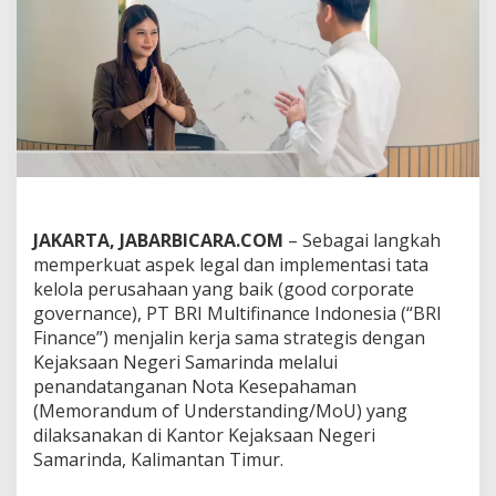
a
m
a
d
e
n
g
a
n
K
e
j
JAKARTA, JABARBICARA.COM
– Sebagai langkah
a
r
memperkuat aspek legal dan implementasi tata
i
kelola perusahaan yang baik (good corporate
S
governance), PT BRI Multifinance Indonesia (“BRI
a
Finance”) menjalin kerja sama strategis dengan
m
Kejaksaan Negeri Samarinda melalui
a
r
penandatanganan Nota Kesepahaman
i
(Memorandum of Understanding/MoU) yang
n
dilaksanakan di Kantor Kejaksaan Negeri
d
Samarinda, Kalimantan Timur.
a
,