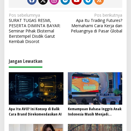
N
Pos sebelumnya
Pos berikutnya
SURAT TUGAS RESMI,
Apa Itu Trading Futures?
a
PESERTA DIMINTA BAYAR:
Memahami Cara Kerja dan
v
Seminar Pihak Eksternal
Peluangnya di Pasar Global
Berstempel Disdik Garut
i
Kembali Disorot
g
a
Jangan Lewatkan
s
i
p
o
s
Apa Itu AVO? Ini Konsep di Balik
Kemampuan Bahasa Inggris Anak
Cara Brand Direkomendasikan AI
Indonesia Masih Menjadi
Tantangan, Pendekatan
Pembelajaran Dinilai Perlu
Berubah