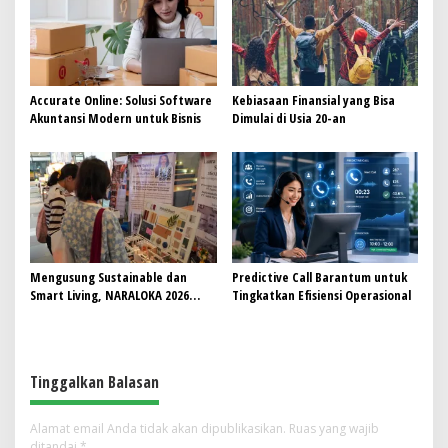
Accurate Online: Solusi Software
Kebiasaan Finansial yang Bisa
Akuntansi Modern untuk Bisnis
Dimulai di Usia 20-an
Mengusung Sustainable dan
Predictive Call Barantum untuk
Smart Living, NARALOKA 2026
Tingkatkan Efisiensi Operasional
Hadirkan Karya Terbaik
Mahasiswa BINUS @Malang
Tinggalkan Balasan
Alamat email Anda tidak akan dipublikasikan.
Ruas yang wajib
ditandai
*