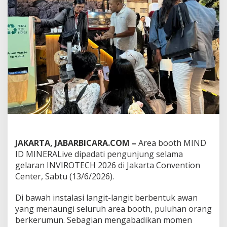
M
a
g
g
o
t
,
B
o
o
t
h
M
I
N
E
JAKARTA, JABARBICARA.COM –
Area booth MIND
R
ID MINERALive dipadati pengunjung selama
A
gelaran INVIROTECH 2026 di Jakarta Convention
L
i
Center, Sabtu (13/6/2026).
v
e
Di bawah instalasi langit-langit berbentuk awan
M
yang menaungi seluruh area booth, puluhan orang
I
berkerumun. Sebagian mengabadikan momen
N