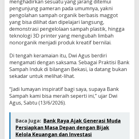
menghadirkan sesuatu yang jarang ditemui
r
k
pengunjung pameran pada umumnya, yakni
u
pengolahan sampah organik berbasis maggot
l
yang bisa dilihat dan dipelajari langsung,
a
demonstrasi pengelolaan sampah plastik, hingga
r
teknologi 3D printer yang mengubah limbah
d
i
nonorganik menjadi produk kreatif bernilai.
I
N
Di tengah keramaian itu, Dwi Agus berdiri
V
mengamati dengan saksama. Sebagai Praktisi Bank
I
Sampah Induk di bilangan Bekasi, ia datang bukan
R
O
sekadar untuk melihat-lihat.
T
E
“Jadi lumayan inspiratif bagi saya, supaya Bank
C
Sampah kami bisa meraih seperti ini,” ujar Dwi
H
Agus, Sabtu (13/6/2026).
2
0
2
6
Baca Juga:
Bank Raya Ajak Generasi Muda
Persiapkan Masa Depan dengan Bijak
Kelola Keuangan dan Investasi