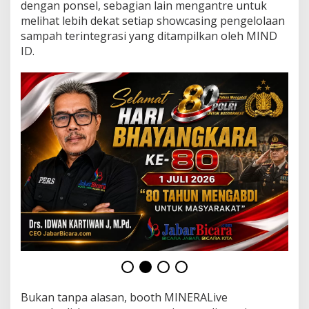
D
dengan ponsel, sebagian lain mengantre untuk
I
melihat lebih dekat setiap showcasing pengelolaan
D
sampah terintegrasi yang ditampilkan oleh MIND
J
ID.
a
d
i
I
n
s
p
i
r
a
s
i
E
k
o
n
o
m
i
S
Bukan tanpa alasan, booth MINERALive
i