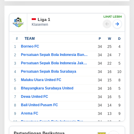
LIHAT LEBIH
Liga 1
Klasemen
#
TEAM
P
W
D
L
Borneo FC
1
34
25
4
5
Persatuan Sepak Bola Indonesia Bandung
2
34
24
7
3
Persatuan Sepak Bola Indonesia Jakarta
3
34
22
5
7
Persatuan Sepak Bola Surabaya
4
34
16
10
8
Maluku Utara United FC
5
34
15
8
11
Bhayangkara Surabaya United
6
34
16
5
13
Dewa United FC
7
34
16
5
13
Bali United Pusam FC
8
34
14
9
11
Arema FC
9
34
13
9
12
Persatuan Sepak Bola Indonesia Tangerang
10
34
13
6
15
PSIM Yogyakarta
11
34
11
12
11
Pertandingan Berikutnya