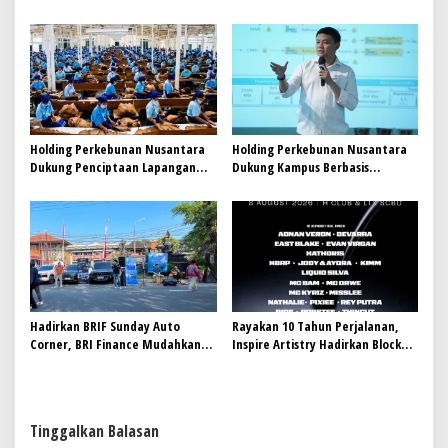
Buat Nyempurnain Look Retro-
Future Lo
Holding Perkebunan Nusantara
Holding Perkebunan Nusantara
Dukung Penciptaan Lapangan
Dukung Kampus Berbasis
Kerja, PTPN I Serap 15–20 Ribu
Perkebunan, Arya Sandhiyudha
Pekerja di Pabrik Tembakau
Jadi Mahasiswa Angkatan
Pertama Magister ITSI
Hadirkan BRIF Sunday Auto
Rayakan 10 Tahun Perjalanan,
Corner, BRI Finance Mudahkan
Inspire Artistry Hadirkan Block
Warga Bali Wujudkan Mobil
Party Terbesar di Jakarta
Impian
Tinggalkan Balasan