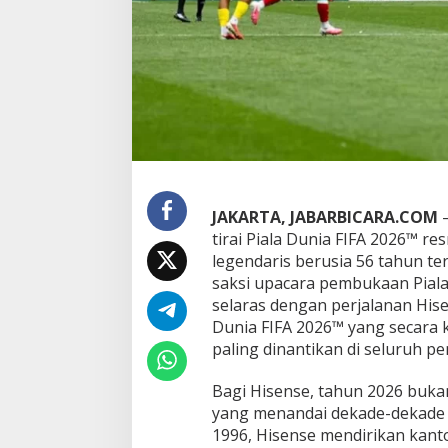
i
a
F
I
F
A
2
0
2
6
™
:
JAKARTA, JABARBICARA.COM
–
“
tirai Piala Dunia FIFA 2026™ res
I
legendaris berusia 56 tahun t
n
saksi upacara pembukaan Piala 
n
o
selaras dengan perjalanan Hise
v
Dunia FIFA 2026™ yang secara 
a
paling dinantikan di seluruh pe
t
i
Bagi Hisense, tahun 2026 buka
n
g
yang menandai dekade-dekade p
a
1996, Hisense mendirikan kanto
B