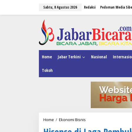
L
Sabtu, 8 Agustus 2026
Redaksi
Pedoman Media Sibe
e
w
a
tutup
t
i
k
e
k
o
n
Home
Jabar Terkini
Nasional
Internasio
t
e
Tokoh
n
Home
/
Ekonomi Bisnis
H
i
Hisense di Laga Pembuk
s