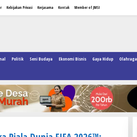
r
Kebijakan Privasi
Kerjasama
Kontak
Member of JMSI
nal
Politik
Seni Budaya
Ekonomi Bisnis
Gaya Hidup
Olahraga
a Piala Dunia FIFA 2026™: