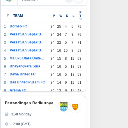
P
#
TEAM
P
W
D
L
T
S
Borneo FC
1
34
25
4
5
79
Persatuan Sepak Bola Indonesia Bandung
2
34
24
7
3
79
Persatuan Sepak Bola Indonesia Jakarta
3
34
22
5
7
71
Persatuan Sepak Bola Surabaya
4
34
16
10
8
58
Maluku Utara United FC
5
34
15
8
11
53
Bhayangkara Surabaya United
6
34
16
5
13
53
Dewa United FC
7
34
16
5
13
53
Bali United Pusam FC
8
34
14
9
11
51
Arema FC
9
34
13
9
12
48
1
Persatuan Sepak Bola Indonesia Tangerang
34
13
6
15
45
0
Pertandingan Berikutnya
1
PSIM Yogyakarta
34
11
12
11
45
1
31/8 Monday
1
Persatuan Sepakbola Indonesia Kediri
34
11
6
17
39
12:00 (GMT)
2