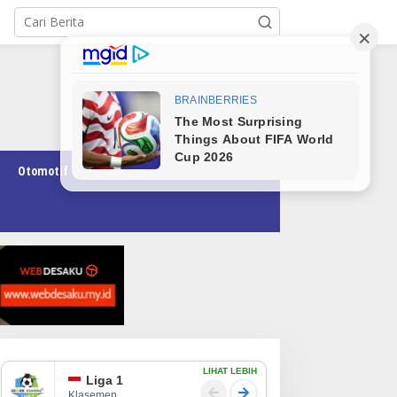
Otomotif
Pendidikan
Teknologi
Opini
LIHAT LEBIH
Liga 1
Klasemen