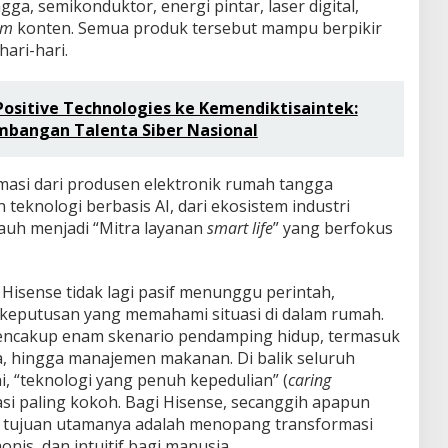
ga, semikonduktor, energi pintar, laser digital,
rm
konten. Semua produk tersebut mampu berpikir
ari-hari.
Positive Technologies ke Kemendiktisaintek:
mbangan Talenta Siber Nasional
rmasi dari produsen elektronik rumah tangga
 teknologi berbasis AI, dari ekosistem industri
jauh menjadi “Mitra layanan
smart life
” yang berfokus
i Hisense tidak lagi pasif menunggu perintah,
 keputusan yang memahami situasi di dalam rumah.
mencakup enam skenario pendamping hidup, termasuk
ra, hingga manajemen makanan. ​Di balik seluruh
, “teknologi yang penuh kepedulian” (
caring
asi paling kokoh. Bagi Hisense, secanggih apapun
, tujuan utamanya adalah menopang transformasi
nis, dan intuitif bagi manusia.