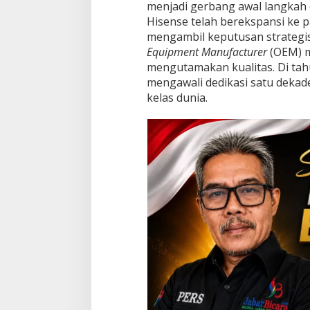
menjadi gerbang awal langkah 
r
Hisense telah berekspansi ke p
i
mengambil keputusan strategis
g
h
Equipment Manufacturer
(OEM) 
t
mengutamakan kualitas. Di tah
e
mengawali dedikasi satu deka
r
kelas dunia.
L
i
f
e
”
!