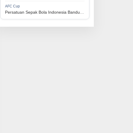
1
Perserikatan Sepak Bola Indonesia Jepara
34
9
9
16
36
AFC Cup
3
Persatuan Sepak Bola Indonesia Bandung vs Manila Digger FC
1
Madura United FC
34
9
8
17
35
4
1
Persatuan Sepakbola Makassar
34
8
10
16
34
5
1
Persis Solo
34
8
10
16
34
6
1
Semen Padang FC
34
5
5
24
20
7
1
Persatuan Sepak Bola Biak Sekitarnya
34
4
6
24
18
8