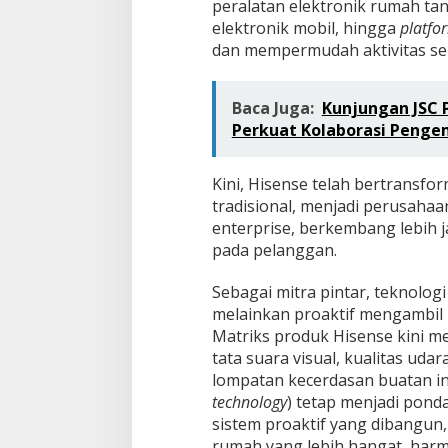
peralatan elektronik rumah tang
elektronik mobil, hingga
platfo
dan mempermudah aktivitas seh
Baca Juga:
Kunjungan JSC 
Perkuat Kolaborasi Penge
Kini, Hisense telah bertransfo
tradisional, menjadi perusahaan
enterprise, berkembang lebih 
pada pelanggan.
​Sebagai mitra pintar, teknolog
melainkan proaktif mengambil
Matriks produk Hisense kini 
tata suara visual, kualitas uda
lompatan kecerdasan buatan ini
technology
) tetap menjadi pond
sistem proaktif yang dibangun
rumah yang lebih hangat, harmo