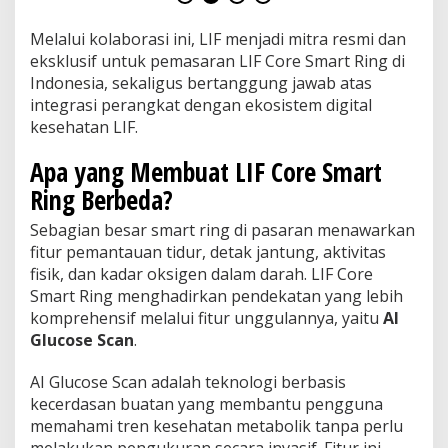
i
s
Melalui kolaborasi ini, LIF menjadi mitra resmi dan
d
eksklusif untuk pemasaran LIF Core Smart Ring di
i
I
Indonesia, sekaligus bertanggung jawab atas
n
integrasi perangkat dengan ekosistem digital
d
kesehatan LIF.
o
n
Apa yang Membuat LIF Core Smart
e
s
Ring Berbeda?
i
a
Sebagian besar smart ring di pasaran menawarkan
fitur pemantauan tidur, detak jantung, aktivitas
fisik, dan kadar oksigen dalam darah. LIF Core
Smart Ring menghadirkan pendekatan yang lebih
komprehensif melalui fitur unggulannya, yaitu
AI
Glucose Scan
.
AI Glucose Scan adalah teknologi berbasis
kecerdasan buatan yang membantu pengguna
memahami tren kesehatan metabolik tanpa perlu
melakukan pengukuran secara invasif. Fitur ini