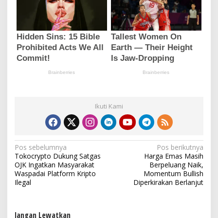
Ikuti Kami
N
Pos sebelumnya
Pos berikutnya
Tokocrypto Dukung Satgas
Harga Emas Masih
a
OJK Ingatkan Masyarakat
Berpeluang Naik,
v
Waspadai Platform Kripto
Momentum Bullish
Ilegal
Diperkirakan Berlanjut
i
g
a
Jangan Lewatkan