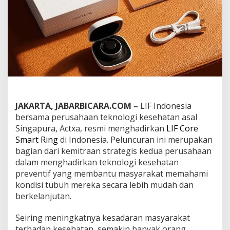
a
r
t
R
i
n
g
d
e
n
g
a
JAKARTA, JABARBICARA.COM –
LIF Indonesia
n
bersama perusahaan teknologi kesehatan asal
A
Singapura, Actxa, resmi menghadirkan
LIF Core
I
Smart Ring
di Indonesia. Peluncuran ini merupakan
G
l
bagian dari kemitraan strategis kedua perusahaan
u
dalam menghadirkan teknologi kesehatan
c
preventif yang membantu masyarakat memahami
o
kondisi tubuh mereka secara lebih mudah dan
s
berkelanjutan.
e
S
c
Seiring meningkatnya kesadaran masyarakat
a
terhadap kesehatan, semakin banyak orang