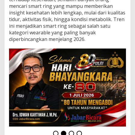
n
mencari smart ring yang mampu memberikan
y
insight kesehatan lebih lengkap, mulai dari kualitas
a
n
tidur, aktivitas fisik, hingga kondisi metabolik. Tren
g
ini menjadikan smart ring sebagai salah satu
T
kategori wearable yang paling banyak
e
diperbincangkan menjelang 2026.
l
a
h
D
i
u
j
i
s
e
c
a
r
a
k
l
i
n