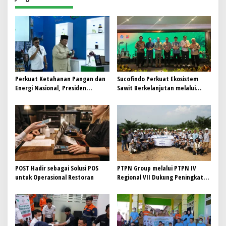
s
i
p
o
s
Perkuat Ketahanan Pangan dan
Sucofindo Perkuat Ekosistem
Energi Nasional, Presiden
Sawit Berkelanjutan melalui
Prabowo Tinjau Hilirisasi
Circular Economy
Bioetanol PTPN I (Persero),
Subholding Perkebunan
Nusantara
POST Hadir sebagai Solusi POS
PTPN Group melalui PTPN IV
untuk Operasional Restoran
Regional VII Dukung Peningkatan
Kompetensi Aparatur
Perkebunan Lewat Pelatihan
Avenza Maps di Way Kanan