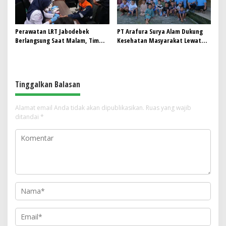
Perawatan LRT Jabodebek
PT Arafura Surya Alam Dukung
Berlangsung Saat Malam, Tim
Kesehatan Masyarakat Lewat
Kesehatan Jaga Kondisi Petugas
Khitanan Massal di Kotabunan
Tinggalkan Balasan
Alamat email Anda tidak akan dipublikasikan.
Ruas yang wajib
ditandai
*