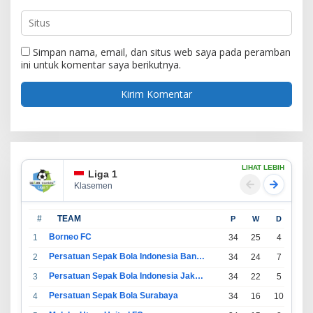
Simpan nama, email, dan situs web saya pada peramban
ini untuk komentar saya berikutnya.
LIHAT LEBIH
Liga 1
Klasemen
#
TEAM
P
W
D
L
Borneo FC
1
34
25
4
5
Persatuan Sepak Bola Indonesia Bandung
2
34
24
7
3
Persatuan Sepak Bola Indonesia Jakarta
3
34
22
5
7
Persatuan Sepak Bola Surabaya
4
34
16
10
8