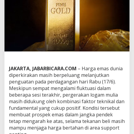
l
i
D
i
b
u
r
u
,
H
a
r
g
JAKARTA, JABARBICARA.COM
– Harga emas dunia
a
diperkirakan masih berpeluang melanjutkan
E
penguatan pada perdagangan hari Rabu (17/6).
m
a
Meskipun sempat mengalami fluktuasi dalam
s
beberapa sesi terakhir, pergerakan logam mulia
B
masih didukung oleh kombinasi faktor teknikal dan
e
fundamental yang cukup positif. Kondisi tersebut
r
p
membuat prospek emas dalam jangka pendek
o
tetap mengarah ke atas, selama tekanan beli masih
t
mampu menjaga harga bertahan di area support
e