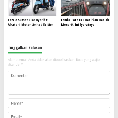
Fazzio Sunset Blue Hybrid x
Lomba Foto LRT Hadirkan Hadiah
Alkateri, Motor Limited Edition
Menarik, Ini Syaratnya
Buat Nyempurnain Look Retro-
Future Lo
Tinggalkan Balasan
Alamat email Anda tidak akan dipublikasikan.
Ruas yang wajib
ditandai
*