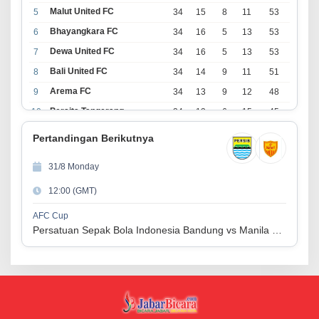
Malut United FC
5
34
15
8
11
53
Bhayangkara FC
6
34
16
5
13
53
Dewa United FC
7
34
16
5
13
53
Bali United FC
8
34
14
9
11
51
Arema FC
9
34
13
9
12
48
Persita Tangerang
10
34
13
6
15
45
PSIM Yogyakarta
11
34
11
12
11
45
Pertandingan Berikutnya
Persik Kediri
12
34
11
6
17
39
31/8 Monday
Persijap Jepara
13
34
9
9
16
36
12:00 (GMT)
Madura United FC
14
34
9
8
17
35
PSM Makassar
15
34
8
10
16
34
AFC Cup
Persatuan Sepak Bola Indonesia Bandung vs Manila Digger FC
Persis Solo
16
34
8
10
16
34
Semen Padang FC
17
34
5
5
24
20
PSBS Biak
18
34
4
6
24
18