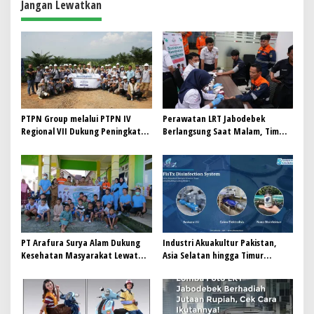
Jangan Lewatkan
s
i
p
o
s
PTPN Group melalui PTPN IV
Perawatan LRT Jabodebek
Regional VII Dukung Peningkatan
Berlangsung Saat Malam, Tim
Kompetensi Aparatur
Kesehatan Jaga Kondisi Petugas
Perkebunan Lewat Pelatihan
Avenza Maps di Way Kanan
PT Arafura Surya Alam Dukung
Industri Akuakultur Pakistan,
Kesehatan Masyarakat Lewat
Asia Selatan hingga Timur
Khitanan Massal di Kotabunan
Tengah Bersiap Terapkan Solusi
Terlengkap dari Indonesia