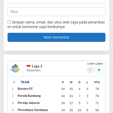
Simpan nama, email, dan situs web saya pada peramban
ini untuk komentar saya berikutnya.
LIHAT LEBIH
Liga 1
Klasemen
#
TEAM
P
W
D
L
PTS
Borneo FC
1
34
25
4
5
79
Persib Bandung
2
34
24
7
3
79
Persija Jakarta
3
34
22
5
7
71
Persebaya Surabaya
4
34
16
10
8
58