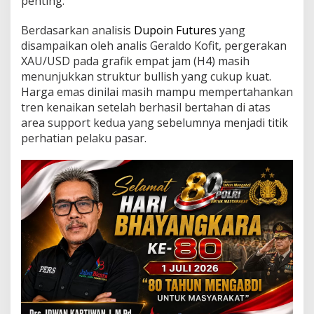
penting.
n
s
i
Berdasarkan analisis
Dupoin Futures
yang
S
disampaikan oleh analis Geraldo Kofit, pergerakan
e
XAU/USD pada grafik empat jam (H4) masih
n
menunjukkan struktur bullish yang cukup kuat.
t
Harga emas dinilai masih mampu mempertahankan
u
h
tren kenaikan setelah berhasil bertahan di atas
4
area support kedua yang sebelumnya menjadi titik
.
perhatian pelaku pasar.
3
6
9