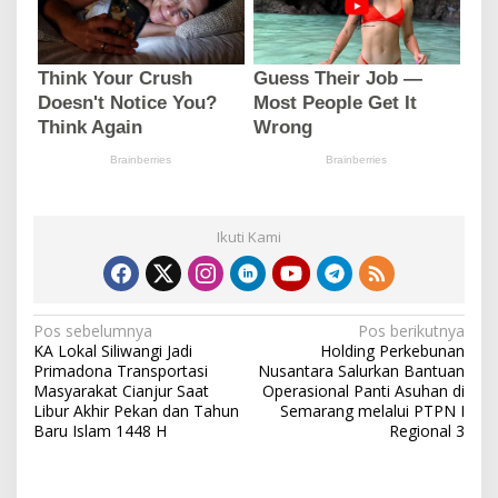
Ikuti Kami
N
Pos sebelumnya
Pos berikutnya
KA Lokal Siliwangi Jadi
Holding Perkebunan
a
Primadona Transportasi
Nusantara Salurkan Bantuan
v
Masyarakat Cianjur Saat
Operasional Panti Asuhan di
Libur Akhir Pekan dan Tahun
Semarang melalui PTPN I
i
Baru Islam 1448 H
Regional 3
g
a