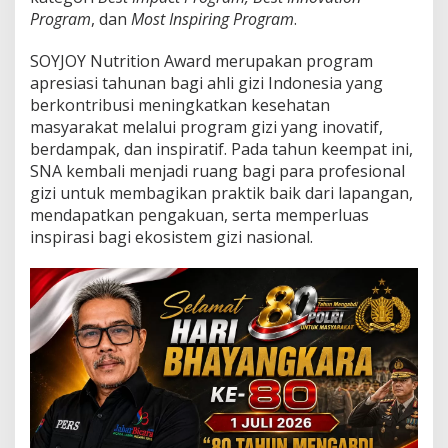
o
Program
, dan
Most Inspiring Program
.
r
o
n
SOYJOY Nutrition Award merupakan program
g
apresiasi tahunan bagi ahli gizi Indonesia yang
I
berkontribusi meningkatkan kesehatan
n
masyarakat melalui program gizi yang inovatif,
o
berdampak, dan inspiratif. Pada tahun keempat ini,
v
a
SNA kembali menjadi ruang bagi para profesional
s
gizi untuk membagikan praktik baik dari lapangan,
i
mendapatkan pengakuan, serta memperluas
A
inspirasi bagi ekosistem gizi nasional.
h
l
i
G
i
z
i
u
n
t
u
k