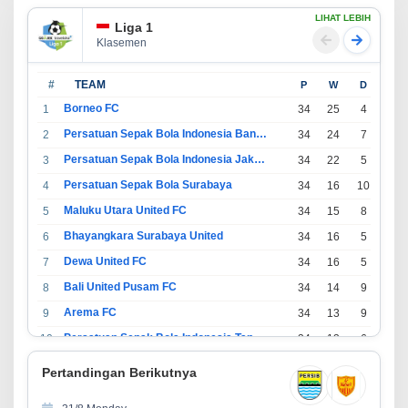
LIHAT LEBIH
Liga 1
Klasemen
#
TEAM
P
W
D
L
Borneo FC
1
34
25
4
5
Persatuan Sepak Bola Indonesia Bandung
2
34
24
7
3
Persatuan Sepak Bola Indonesia Jakarta
3
34
22
5
7
Persatuan Sepak Bola Surabaya
4
34
16
10
8
Maluku Utara United FC
5
34
15
8
11
Bhayangkara Surabaya United
6
34
16
5
13
Dewa United FC
7
34
16
5
13
Bali United Pusam FC
8
34
14
9
11
Arema FC
9
34
13
9
12
Persatuan Sepak Bola Indonesia Tangerang
10
34
13
6
15
PSIM Yogyakarta
11
34
11
12
11
Pertandingan Berikutnya
Persatuan Sepakbola Indonesia Kediri
12
34
11
6
17