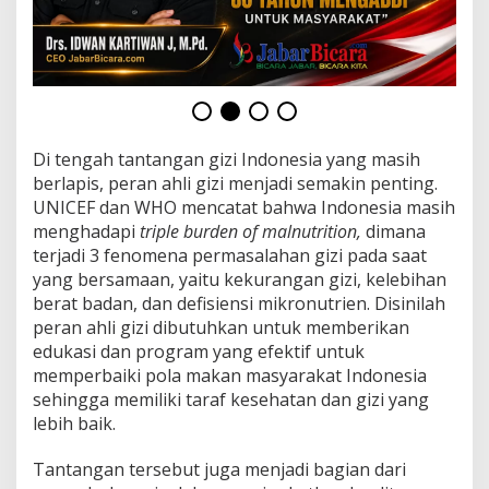
I
n
d
o
n
e
s
i
Di tengah tantangan gizi Indonesia yang masih
a
berlapis, peran ahli gizi menjadi semakin penting.
L
e
UNICEF dan WHO mencatat bahwa Indonesia masih
b
menghadapi
triple burden of malnutrition,
dimana
i
terjadi 3 fenomena permasalahan gizi pada saat
h
yang bersamaan, yaitu kekurangan gizi, kelebihan
S
berat badan, dan defisiensi mikronutrien. Disinilah
e
h
peran ahli gizi dibutuhkan untuk memberikan
a
edukasi dan program yang efektif untuk
t
memperbaiki pola makan masyarakat Indonesia
sehingga memiliki taraf kesehatan dan gizi yang
lebih baik.
Tantangan tersebut juga menjadi bagian dari