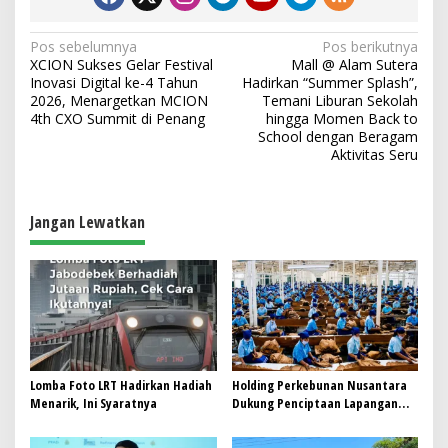
N
Pos sebelumnya
Pos berikutnya
XCION Sukses Gelar Festival
Mall @ Alam Sutera
a
Inovasi Digital ke-4 Tahun
Hadirkan “Summer Splash”,
v
2026, Menargetkan MCION
Temani Liburan Sekolah
4th CXO Summit di Penang
hingga Momen Back to
i
School dengan Beragam
Aktivitas Seru
g
a
s
Jangan Lewatkan
i
p
o
s
Lomba Foto LRT Hadirkan Hadiah
Holding Perkebunan Nusantara
Menarik, Ini Syaratnya
Dukung Penciptaan Lapangan
Kerja, PTPN I Serap 15–20 Ribu
Pekerja di Pabrik Tembakau