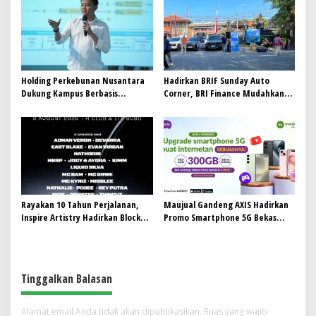
Holding Perkebunan Nusantara
Hadirkan BRIF Sunday Auto
Dukung Kampus Berbasis
Corner, BRI Finance Mudahkan
Perkebunan, Arya Sandhiyudha
Warga Bali Wujudkan Mobil
Jadi Mahasiswa Angkatan
Impian
Pertama Magister ITSI
Rayakan 10 Tahun Perjalanan,
Maujual Gandeng AXIS Hadirkan
Inspire Artistry Hadirkan Block
Promo Smartphone 5G Bekas
Party Terbesar di Jakarta
dengan Bonus Kuota
Tinggalkan Balasan
Alamat email Anda tidak akan dipublikasikan.
Ruas yang wajib