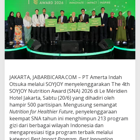
n
A
w
a
r
d
2
0
2
6
J
a
n
g
JAKARTA, JABARBICARA.COM – PT Amerta Indah
k
Otsuka melalui SOYJOY menyelenggarakan The 4th
a
SOYJOY Nutrition Award (SNA) 2026 di Le Méridien
u
9
Hotel Jakarta, Sabtu (20/6) yang dihadiri oleh
6
hampir 500 partisipan. Mengusung semangat
K
Nutrition for Healthier Future
, penyelenggaraan
o
keempat SNA tahun ini menghimpun 213 program
t
a
gizi dari berbagai wilayah Indonesia dan
,
mengapresiasi tiga program terbaik melalui
D
kategori
Best Impact Program, Best Innovation