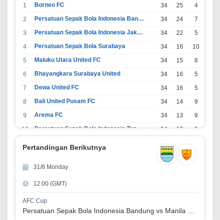
Borneo FC
1
34
25
4
5
Persatuan Sepak Bola Indonesia Bandung
2
34
24
7
3
Persatuan Sepak Bola Indonesia Jakarta
3
34
22
5
7
Persatuan Sepak Bola Surabaya
4
34
16
10
8
Maluku Utara United FC
5
34
15
8
11
Bhayangkara Surabaya United
6
34
16
5
13
Dewa United FC
7
34
16
5
13
Bali United Pusam FC
8
34
14
9
11
Arema FC
9
34
13
9
12
Persatuan Sepak Bola Indonesia Tangerang
10
34
13
6
15
PSIM Yogyakarta
11
34
11
12
11
Pertandingan Berikutnya
Persatuan Sepakbola Indonesia Kediri
12
34
11
6
17
31/8 Monday
Perserikatan Sepak Bola Indonesia Jepara
13
34
9
9
16
12:00 (GMT)
Madura United FC
14
34
9
8
17
Persatuan Sepakbola Makassar
15
34
8
10
16
AFC Cup
Persatuan Sepak Bola Indonesia Bandung vs Manila Digger FC
Persis Solo
16
34
8
10
16