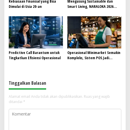
Kebiasaan Finansial yang Bisa
Mengusung Sustainable dan
Dimulai di Usia 20-an
Smart Living, NARALOKA 2026
Hadirkan Karya Terbaik
Mahasiswa BINUS @Malang
Predictive Call Barantum untuk
Operasional Minimarket Semakin
Tingkatkan Efisiensi Operasional
Kompleks, Sistem POS Jadi
Andalan Kelola Transaksi dan
Stok
Tinggalkan Balasan
Alamat email Anda tidak akan dipublikasikan.
Ruas yang wajib
ditandai
*