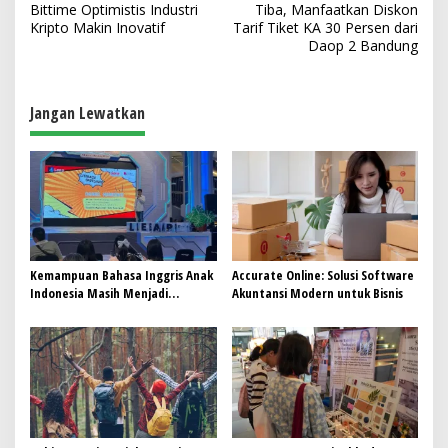
a
Bittime Optimistis Industri
Tiba, Manfaatkan Diskon
v
Kripto Makin Inovatif
Tarif Tiket KA 30 Persen dari
Daop 2 Bandung
i
g
a
Jangan Lewatkan
s
i
p
o
s
Kemampuan Bahasa Inggris Anak
Accurate Online: Solusi Software
Indonesia Masih Menjadi
Akuntansi Modern untuk Bisnis
Tantangan, Pendekatan
Pembelajaran Dinilai Perlu
Berubah