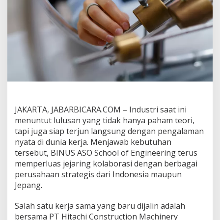
r
a
s
i
d
e
n
g
a
n
H
i
t
JAKARTA, JABARBICARA.COM – Industri saat ini
a
menuntut lulusan yang tidak hanya paham teori,
c
tapi juga siap terjun langsung dengan pengalaman
h
nyata di dunia kerja. Menjawab kebutuhan
i
,
tersebut, BINUS ASO School of Engineering terus
I
memperluas jejaring kolaborasi dengan berbagai
n
perusahaan strategis dari Indonesia maupun
i
Jepang.
U
n
t
Salah satu kerja sama yang baru dijalin adalah
u
bersama PT Hitachi Construction Machinery