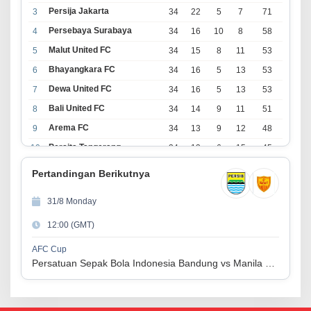
Persija Jakarta
3
34
22
5
7
71
Persebaya Surabaya
4
34
16
10
8
58
Malut United FC
5
34
15
8
11
53
Bhayangkara FC
6
34
16
5
13
53
Dewa United FC
7
34
16
5
13
53
Bali United FC
8
34
14
9
11
51
Arema FC
9
34
13
9
12
48
Persita Tangerang
10
34
13
6
15
45
PSIM Yogyakarta
11
34
11
12
11
45
Pertandingan Berikutnya
Persik Kediri
12
34
11
6
17
39
31/8 Monday
Persijap Jepara
13
34
9
9
16
36
12:00 (GMT)
Madura United FC
14
34
9
8
17
35
PSM Makassar
15
34
8
10
16
34
AFC Cup
Persatuan Sepak Bola Indonesia Bandung vs Manila Digger FC
Persis Solo
16
34
8
10
16
34
Semen Padang FC
17
34
5
5
24
20
PSBS Biak
18
34
4
6
24
18