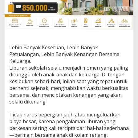
0
2
6
B
e
r
s
a
m
Lebih Banyak Keseruan, Lebih Banyak
a
Petualangan, Lebih Banyak Kenangan Bersama
T
Keluarga.
o
Liburan sekolah selalu menjadi momen yang paling
p
o
ditunggu oleh anak-anak dan keluarga. Di tengah
t
kesibukan sehari-hari, inilah saat yang tepat untuk
e
berhenti sejenak, menghabiskan waktu berkualitas
l
bersama, dan menciptakan kenangan yang akan
s
H
selalu dikenang.
o
t
Tidak harus bepergian jauh atau mengeluarkan
e
biaya besar, karena pengalaman liburan yang
l
berkesan sering kali tercipta dari hal-hal sederhana
s
&
—bermain bersama anak di kolam renang,