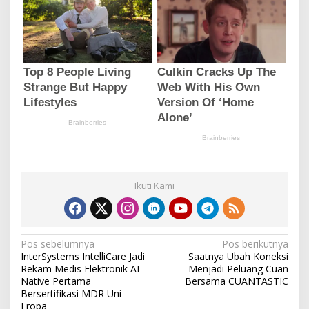
Ikuti Kami
N
Pos sebelumnya
Pos berikutnya
InterSystems IntelliCare Jadi
Saatnya Ubah Koneksi
a
Rekam Medis Elektronik AI-
Menjadi Peluang Cuan
v
Native Pertama
Bersama CUANTASTIC
Bersertifikasi MDR Uni
i
Eropa