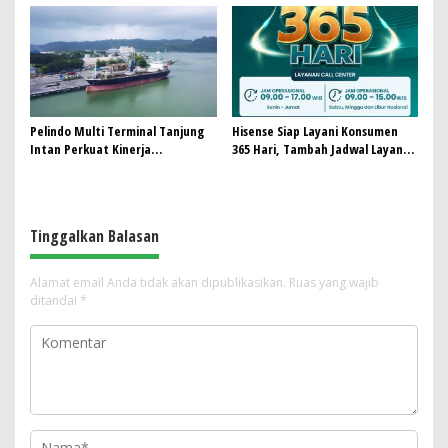
Pelindo Multi Terminal Tanjung
Hisense Siap Layani Konsumen
Intan Perkuat Kinerja
365 Hari, Tambah Jadwal Layanan
Operasional Pelabuhan
Call Center Hisense Care
Tinggalkan Balasan
Alamat email Anda tidak akan dipublikasikan.
Ruas yang wajib
ditandai
*