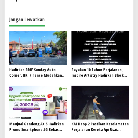
g
a
Jangan Lewatkan
s
i
p
o
s
Hadirkan BRIF Sunday Auto
Rayakan 10 Tahun Perjalanan,
Corner, BRI Finance Mudahkan
Inspire Artistry Hadirkan Block
Warga Bali Wujudkan Mobil
Party Terbesar di Jakarta
Impian
Maujual Gandeng AXIS Hadirkan
KAI Daop 2 Pastikan Keselamatan
Promo Smartphone 5G Bekas
Perjalanan Kereta Api Usai
dengan Bonus Kuota
Gempa Pangandaran