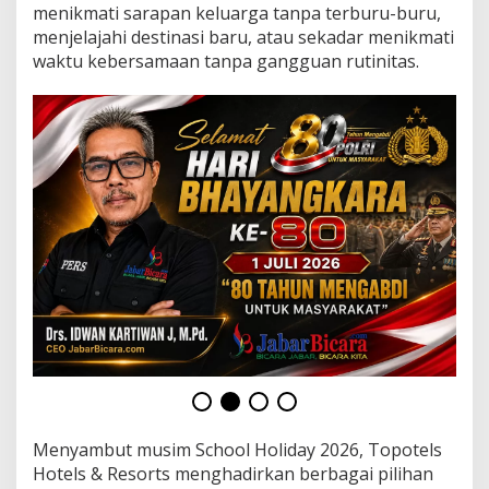
R
menikmati sarapan keluarga tanpa terburu-buru,
e
menjelajahi destinasi baru, atau sekadar menikmati
s
waktu kebersamaan tanpa gangguan rutinitas.
o
r
t
s
Menyambut musim School Holiday 2026, Topotels
Hotels & Resorts menghadirkan berbagai pilihan