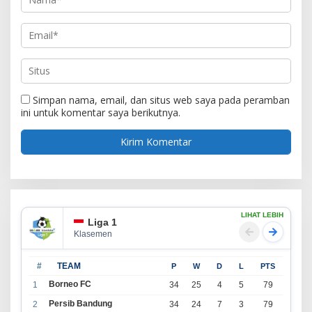
Simpan nama, email, dan situs web saya pada peramban
ini untuk komentar saya berikutnya.
LIHAT LEBIH
Liga 1
Klasemen
#
TEAM
P
W
D
L
PTS
Borneo FC
1
34
25
4
5
79
Persib Bandung
2
34
24
7
3
79