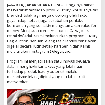
k
JAKARTA, JABARBICARA.COM
– Tingginya minat
a
masyarakat terhadap produk luxury, khususnya tas
n
L
branded, tidak lagi hanya didorong oleh faktor
e
gaya hidup, tetapi juga perubahan perilaku
l
konsumen yang semakin mengutamakan value for
a
money. Menjawab tren tersebut, deGaiya, mitra
n
g
resmi deGadai, resmi meluncurkan program Luxury
T
Bag Auction, sebuah lelang tas branded yang akan
a
digelar secara rutin setiap hari Senin dan Kamis
s
melalui akun Instagram
@degaiya.id
.
B
r
a
Program ini menjadi salah satu inovasi deGaiya
n
dalam menghadirkan akses yang lebih luas
d
terhadap produk luxury autentik melalui
e
mekanisme lelang digital yang mudah diikuti
d
masyarakat.
R
u
t
i
n
D