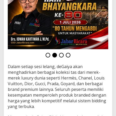
u
a
K
a
l
i
S
e
m
i
n
g
g
u
Dalam setiap sesi lelang, deGaiya akan
menghadirkan berbagai koleksi tas dari merek-
merek luxury dunia seperti Hermès, Chanel, Louis
Vuitton, Dior, Gucci, Prada, Goyard, dan berbagai
brand premium lainnya. Seluruh peserta memiliki
kesempatan memperoleh produk branded dengan
harga yang lebih kompetitif melalui sistem bidding
yang terbuka.