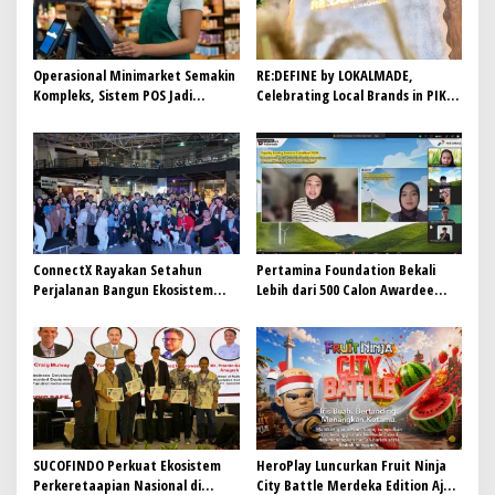
Operasional Minimarket Semakin
RE:DEFINE by LOKALMADE,
Kompleks, Sistem POS Jadi
Celebrating Local Brands in PIK
Andalan Kelola Transaksi dan
Avenue
Stok
ConnectX Rayakan Setahun
Pertamina Foundation Bekali
Perjalanan Bangun Ekosistem
Lebih dari 500 Calon Awardee
Lewat Founder dan Builder
Beasiswa Sobat Bumi Hadapi
Summit 2026
Tahap Wawancara
SUCOFINDO Perkuat Ekosistem
HeroPlay Luncurkan Fruit Ninja
Perkeretaapian Nasional di
City Battle Merdeka Edition Ajak