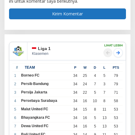
ini untuk komentar saya berikutnya.
LIHAT LEBIH
Liga 1
Klasemen
#
TEAM
P
W
D
L
PTS
Borneo FC
1
34
25
4
5
79
Persib Bandung
2
34
24
7
3
79
Persija Jakarta
3
34
22
5
7
71
Persebaya Surabaya
4
34
16
10
8
58
Malut United FC
5
34
15
8
11
53
Bhayangkara FC
6
34
16
5
13
53
Dewa United FC
7
34
16
5
13
53
Bali United FC
8
34
14
9
11
51