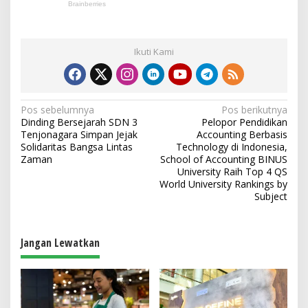
Ikuti Kami
N
Pos sebelumnya
Pos berikutnya
Dinding Bersejarah SDN 3
Pelopor Pendidikan
a
Tenjonagara Simpan Jejak
Accounting Berbasis
v
Solidaritas Bangsa Lintas
Technology di Indonesia,
Zaman
School of Accounting BINUS
i
University Raih Top 4 QS
World University Rankings by
g
Subject
a
s
Jangan Lewatkan
i
p
o
s