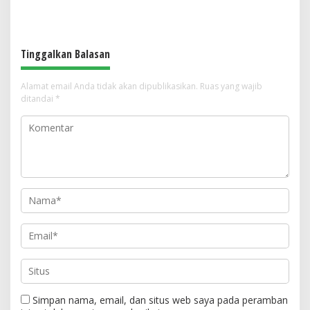
RailwayTech Indonesia 2026
Gamer Indonesia Bermain
Tinggalkan Balasan
Alamat email Anda tidak akan dipublikasikan.
Ruas yang wajib
ditandai
*
Simpan nama, email, dan situs web saya pada peramban