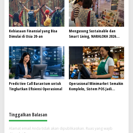
Kebiasaan Finansial yang Bisa
Mengusung Sustainable dan
Dimulai di Usia 20-an
Smart Living, NARALOKA 2026
Hadirkan Karya Terbaik
Mahasiswa BINUS @Malang
Predictive Call Barantum untuk
Operasional Minimarket Semakin
Tingkatkan Efisiensi Operasional
Kompleks, Sistem POS Jadi
Andalan Kelola Transaksi dan
Stok
Tinggalkan Balasan
Alamat email Anda tidak akan dipublikasikan.
Ruas yang wajib