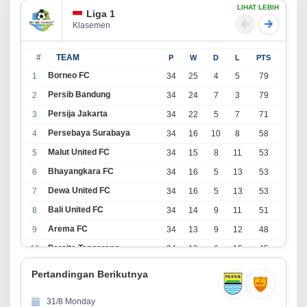
LIHAT LEBIH
Liga 1
Klasemen
#
TEAM
P
W
D
L
PTS
Borneo FC
1
34
25
4
5
79
Persib Bandung
2
34
24
7
3
79
Persija Jakarta
3
34
22
5
7
71
Persebaya Surabaya
4
34
16
10
8
58
Malut United FC
5
34
15
8
11
53
Bhayangkara FC
6
34
16
5
13
53
Dewa United FC
7
34
16
5
13
53
Bali United FC
8
34
14
9
11
51
Arema FC
9
34
13
9
12
48
Persita Tangerang
10
34
13
6
15
45
PSIM Yogyakarta
11
34
11
12
11
45
Pertandingan Berikutnya
Persik Kediri
12
34
11
6
17
39
31/8 Monday
Persijap Jepara
13
34
9
9
16
36