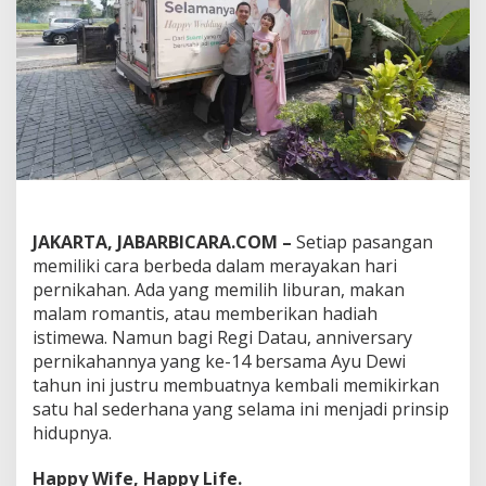
k
R
e
g
i
d
i
A
n
n
i
v
e
JAKARTA, JABARBICARA.COM –
Setiap pasangan
r
memiliki cara berbeda dalam merayakan hari
s
pernikahan. Ada yang memilih liburan, makan
a
malam romantis, atau memberikan hadiah
r
y
istimewa. Namun bagi Regi Datau, anniversary
K
pernikahannya yang ke-14 bersama Ayu Dewi
e
tahun ini justru membuatnya kembali memikirkan
-
satu hal sederhana yang selama ini menjadi prinsip
1
hidupnya.
4
u
n
Happy Wife, Happy Life.