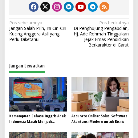
N
Pos sebelumnya
Pos berikutnya
Jangan Salah Pilih, Ini Ciri-Ciri
Di Penghujung Pengabdian,
a
Kucing Anggora Asli yang
Hj. Ade Rohmah Tinggalkan
v
Perlu Diketahui
Jejak Emas Pendidikan
Berkarakter di Garut
i
g
a
Jangan Lewatkan
s
i
p
o
s
Kemampuan Bahasa Inggris Anak
Accurate Online: Solusi Software
Indonesia Masih Menjadi
Akuntansi Modern untuk Bisnis
Tantangan, Pendekatan
Pembelajaran Dinilai Perlu
Berubah