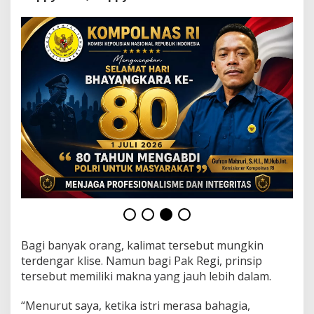
t
u
k
A
y
u
D
e
w
i
Bagi banyak orang, kalimat tersebut mungkin
terdengar klise. Namun bagi Pak Regi, prinsip
tersebut memiliki makna yang jauh lebih dalam.
“Menurut saya, ketika istri merasa bahagia,