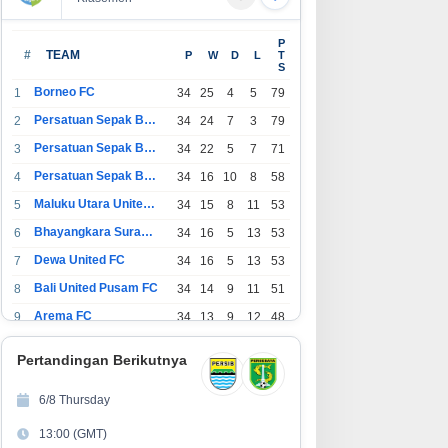
P
#
TEAM
P
W
D
L
T
S
Borneo FC
1
34
25
4
5
79
Persatuan Sepak Bola Indonesia Bandung
2
34
24
7
3
79
Persatuan Sepak Bola Indonesia Jakarta
3
34
22
5
7
71
Persatuan Sepak Bola Surabaya
4
34
16
10
8
58
Maluku Utara United FC
5
34
15
8
11
53
Bhayangkara Surabaya United
6
34
16
5
13
53
Dewa United FC
7
34
16
5
13
53
Bali United Pusam FC
8
34
14
9
11
51
Arema FC
9
34
13
9
12
48
1
Persatuan Sepak Bola Indonesia Tangerang
34
13
6
15
45
0
Pertandingan Berikutnya
1
PSIM Yogyakarta
34
11
12
11
45
1
6/8 Thursday
1
Persatuan Sepakbola Indonesia Kediri
34
11
6
17
39
13:00 (GMT)
2