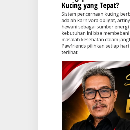
Kucing yang Tepat?
e
n
Sistem pencernaan kucing berb
c
adalah karnivora obligat, art
e
r
hewani sebagai sumber energi
n
kebutuhan ini bisa membebani
a
masalah kesehatan dalam jang
a
Pawfriends pilihkan setiap har
n
terlihat.