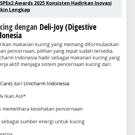
 SPEx2 Awards 2025 Konsisten Hadirkan Inovasi
akin Lengkap
ucing dengan
Deli-Joy (Digestive
donesia
erikan makanan kucing yang memang diformulasikan
n pencernaan, pilihan yang tepat sudah tersedia.
nicharm Indonesia hadir sebagai makanan kucing yang
kerja aktif menjaga sistem pencernaan kucing dari
 Care)
dari
Unicharm Indonesia
:
 Ikan Asli*
k memelihara kesehatan pencernaan
 sebagai sumber energi untuk kucing
warna