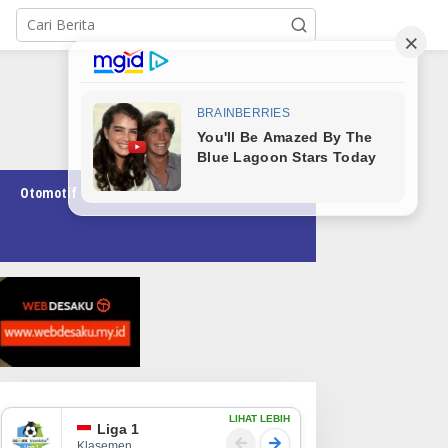
Otomotif
Pendidikan
Teknologi
Opini
LIHAT LEBIH
Liga 1
Klasemen