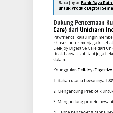
Baca Juga:
Bank Raya Raih
untuk Produk Digital Sem
Dukung Pencernaan K
Care)
dari
Unicharm In
Pawfriends, kalau ingin memb
khusus untuk menjaga kesehata
Deli-Joy Digestive Care dari U
tidak hanya lezat, tapi juga be
dalam.
Keunggulan
Deli-Joy (Digestive
1. Bahan utama hewaninya 100%
2. Mengandung Prebiotik untu
3. Mengandung protein hewani
4. Tanpa pengawet & tanpa pe