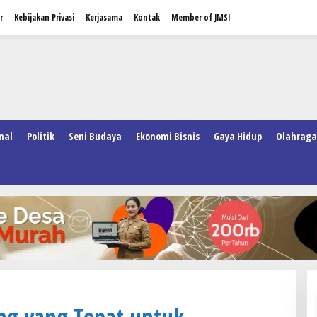
r
Kebijakan Privasi
Kerjasama
Kontak
Member of JMSI
nal
Politik
Seni Budaya
Ekonomi Bisnis
Gaya Hidup
Olahraga
ng yang Tepat untuk