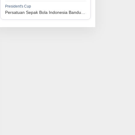
1
Perserikatan Sepak Bola Indonesia Jepara
34
9
9
16
36
President's Cup
3
Persatuan Sepak Bola Indonesia Bandung vs Persatuan Sepak Bola Surabaya
1
Madura United FC
34
9
8
17
35
4
1
Persatuan Sepakbola Makassar
34
8
10
16
34
5
1
Persis Solo
34
8
10
16
34
6
1
Semen Padang FC
34
5
5
24
20
7
1
Persatuan Sepak Bola Biak Sekitarnya
34
4
6
24
18
8