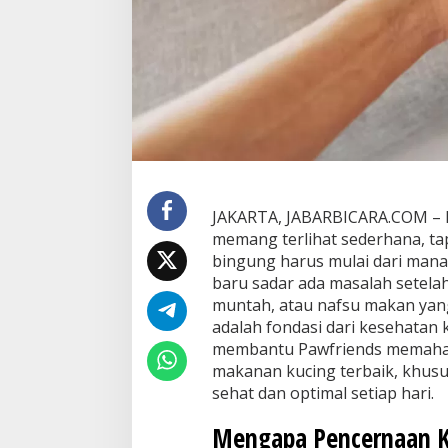
t
u
n
t
u
k
M
e
n
d
u
k
JAKARTA, JABARBICARA.COM – P
u
memang terlihat sederhana, ta
n
bingung harus mulai dari mana.
g
baru sadar ada masalah setelah
K
e
muntah, atau nafsu makan yang
s
adalah fondasi dari kesehatan k
e
membantu Pawfriends memahami
h
makanan kucing terbaik, khusu
a
sehat dan optimal setiap hari.
t
a
n
Mengapa Pencernaan K
P