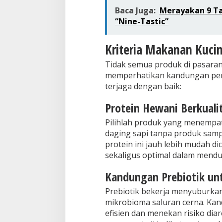
Baca Juga:
Merayakan 9 Ta
“Nine-Tastic”
Kriteria Makanan Kuci
Tidak semua produk di pasaran 
memperhatikan kandungan pent
terjaga dengan baik:
Protein Hewani Berkuali
Pilihlah produk yang menempatk
daging sapi tanpa produk sampi
protein ini jauh lebih mudah di
sekaligus optimal dalam mend
Kandungan Prebiotik un
Prebiotik bekerja menyuburka
mikrobioma saluran cerna. Kan
efisien dan menekan risiko diar