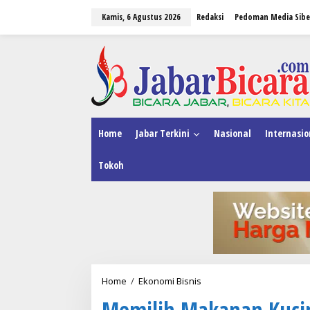
L
Kamis, 6 Agustus 2026
Redaksi
Pedoman Media Sibe
e
w
a
tutup
t
i
k
e
k
o
n
Home
Jabar Terkini
Nasional
Internasio
t
e
Tokoh
n
Home
/
Ekonomi Bisnis
M
e
Memilih Makanan Kuci
m