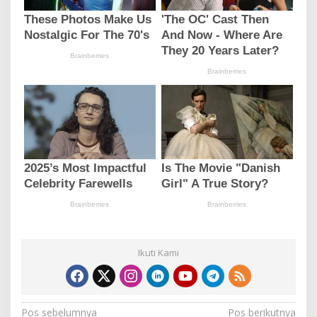
Ikuti Kami
N
Pos sebelumnya
Pos berikutnya