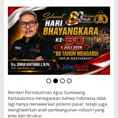
E
u
r
a
s
i
a
L
e
w
a
t
I
N
N
O
P
R
O
M
Menteri Perindustrian Agus Gumiwang
2
Kartasasmita menegaskan bahwa Indonesia tidak
0
lagi hanya menawarkan potensi pasar, tetapi juga
2
menghadirkan arah pembangunan industri yang
6
jelas dan terukur.