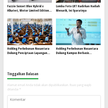
Fazzio Sunset Blue Hybrid x
Lomba Foto LRT Hadirkan Hadiah
Alkateri, Motor Limited Edition
Menarik, Ini Syaratnya
Buat Nyempurnain Look Retro-
Future Lo
Holding Perkebunan Nusantara
Holding Perkebunan Nusantara
Dukung Penciptaan Lapangan
Dukung Kampus Berbasis
Kerja, PTPN I Serap 15–20 Ribu
Perkebunan, Arya Sandhiyudha
Pekerja di Pabrik Tembakau
Jadi Mahasiswa Angkatan
Pertama Magister ITSI
Tinggalkan Balasan
Alamat email Anda tidak akan dipublikasikan.
Ruas yang wajib
ditandai
*