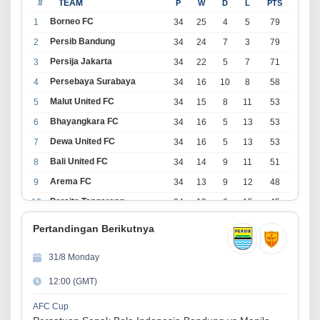
#
TEAM
P
W
D
L
PTS
Borneo FC
1
34
25
4
5
79
Persib Bandung
2
34
24
7
3
79
Persija Jakarta
3
34
22
5
7
71
Persebaya Surabaya
4
34
16
10
8
58
Malut United FC
5
34
15
8
11
53
Bhayangkara FC
6
34
16
5
13
53
Dewa United FC
7
34
16
5
13
53
Bali United FC
8
34
14
9
11
51
Arema FC
9
34
13
9
12
48
Persita Tangerang
10
34
13
6
15
45
PSIM Yogyakarta
11
34
11
12
11
45
Pertandingan Berikutnya
Persik Kediri
12
34
11
6
17
39
31/8 Monday
Persijap Jepara
13
34
9
9
16
36
12:00 (GMT)
Madura United FC
14
34
9
8
17
35
PSM Makassar
15
34
8
10
16
34
AFC Cup