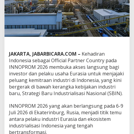
k
s
e
s
L
e
b
i
h
L
JAKARTA, JABARBICARA.COM –
Kehadiran
u
Indonesia sebagai Official Partner Country pada
a
s
INNOPROM 2026 membuka akses langsung bagi
b
investor dan pelaku usaha Eurasia untuk menjajaki
a
peluang kemitraan industri di Indonesia, yang kini
g
bergerak di bawah kerangka kebijakan industri
i
I
baru, Strategi Baru Industrialisasi Nasional (SBIN).
n
v
INNOPROM 2026 yang akan berlangsung pada 6-9
e
Juli 2026 di Ekaterinburg, Rusia, menjadi titik temu
s
antara pelaku industri Eurasia dan ekosistem
t
o
industrialisasi Indonesia yang tengah
r
bertransformasi.