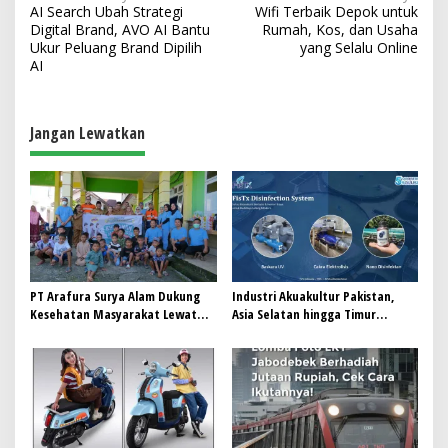
AI Search Ubah Strategi
Wifi Terbaik Depok untuk
a
Digital Brand, AVO AI Bantu
Rumah, Kos, dan Usaha
v
Ukur Peluang Brand Dipilih
yang Selalu Online
AI
i
g
a
Jangan Lewatkan
s
i
p
o
s
PT Arafura Surya Alam Dukung
Industri Akuakultur Pakistan,
Kesehatan Masyarakat Lewat
Asia Selatan hingga Timur
Khitanan Massal di Kotabunan
Tengah Bersiap Terapkan Solusi
Terlengkap dari Indonesia