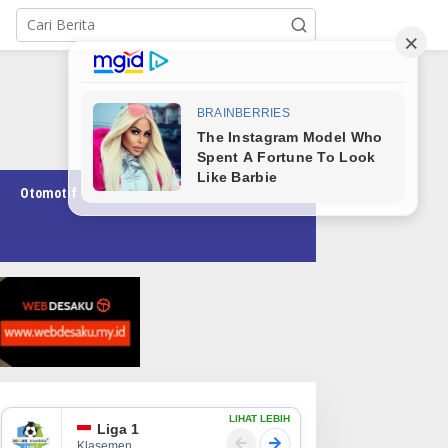
Otomotif
Pendidikan
Teknologi
Opini
LIHAT LEBIH
Liga 1
Klasemen