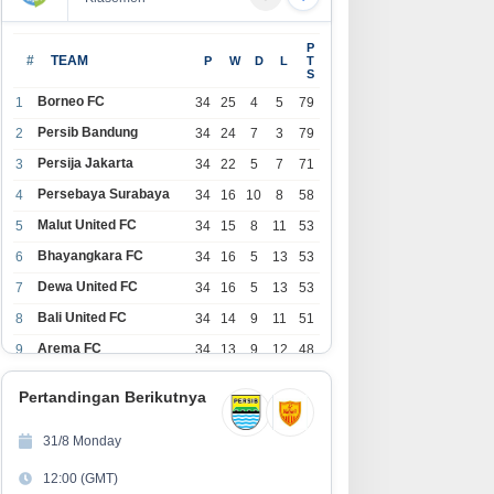
P
#
TEAM
P
W
D
L
T
S
Borneo FC
1
34
25
4
5
79
Persib Bandung
2
34
24
7
3
79
Persija Jakarta
3
34
22
5
7
71
Persebaya Surabaya
4
34
16
10
8
58
Malut United FC
5
34
15
8
11
53
Bhayangkara FC
6
34
16
5
13
53
Dewa United FC
7
34
16
5
13
53
Bali United FC
8
34
14
9
11
51
Arema FC
9
34
13
9
12
48
1
Persita Tangerang
34
13
6
15
45
0
Pertandingan Berikutnya
1
PSIM Yogyakarta
34
11
12
11
45
1
31/8 Monday
1
Persik Kediri
34
11
6
17
39
12:00 (GMT)
2