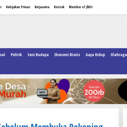
r
Kebijakan Privasi
Kerjasama
Kontak
Member of JMSI
nal
Politik
Seni Budaya
Ekonomi Bisnis
Gaya Hidup
Olahraga
k Sebelum Membuka Rekening