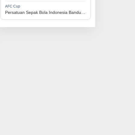
1
Persijap Jepara
34
9
9
16
36
AFC Cup
3
Persatuan Sepak Bola Indonesia Bandung vs Manila Digger FC
1
Madura United FC
34
9
8
17
35
4
1
PSM Makassar
34
8
10
16
34
5
1
Persis Solo
34
8
10
16
34
6
1
Semen Padang FC
34
5
5
24
20
7
1
PSBS Biak
34
4
6
24
18
8