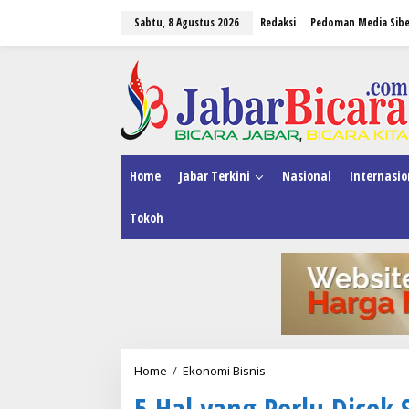
L
Sabtu, 8 Agustus 2026
Redaksi
Pedoman Media Sibe
e
w
a
tutup
t
i
k
e
k
o
n
Home
Jabar Terkini
Nasional
Internasio
t
e
Tokoh
n
Home
/
Ekonomi Bisnis
5
H
5 Hal yang Perlu Dice
a