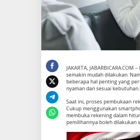
b
u
k
a
R
e
k
e
n
i
n
g
JAKARTA, JABARBICARA.COM – 
O
semakin mudah dilakukan. Namu
n
beberapa hal penting yang per
l
nyaman dan sesuai kebutuhan.
i
n
e
Saat ini, proses pembukaan rek
Cukup menggunakan smartphone
membuka rekening dalam hitung
pemilihannya boleh dilakukan s