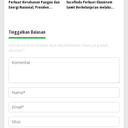
Perkuat Ketahanan Pangan dan
Sucofindo Perkuat Ekosistem
Energi Nasional, Presiden
Sawit Berkelanjutan melalui
Prabowo Tinjau Hilirisasi
Circular Economy
Bioetanol PTPN I (Persero),
Subholding Perkebunan
Nusantara
Tinggalkan Balasan
Alamat email Anda tidak akan dipublikasikan.
Ruas yang wajib
ditandai
*