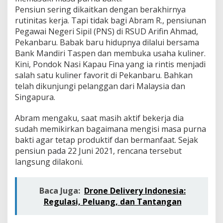
a
Pensiun sering dikaitkan dengan berakhirnya
l
rutinitas kerja. Tapi tidak bagi Abram R., pensiunan
,
K
Pegawai Negeri Sipil (PNS) di RSUD Arifin Ahmad,
i
Pekanbaru. Babak baru hidupnya dilalui bersama
s
Bank Mandiri Taspen dan membuka usaha kuliner.
a
Kini, Pondok Nasi Kapau Fina yang ia rintis menjadi
h
A
salah satu kuliner favorit di Pekanbaru. Bahkan
b
telah dikunjungi pelanggan dari Malaysia dan
r
Singapura.
a
m
Abram mengaku, saat masih aktif bekerja dia
B
e
sudah memikirkan bagaimana mengisi masa purna
r
bakti agar tetap produktif dan bermanfaat. Sejak
s
pensiun pada 22 Juni 2021, rencana tersebut
a
langsung dilakoni.
m
a
B
Baca Juga:
Drone Delivery Indonesia:
a
n
Regulasi, Peluang, dan Tantangan
k
M