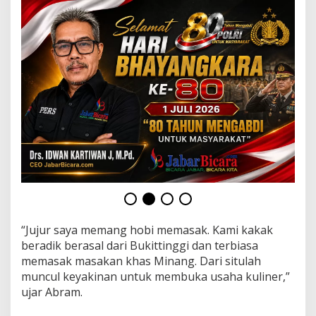
a
n
d
i
r
i
T
a
s
p
e
n
“Jujur saya memang hobi memasak. Kami kakak
beradik berasal dari Bukittinggi dan terbiasa
memasak masakan khas Minang. Dari situlah
muncul keyakinan untuk membuka usaha kuliner,”
ujar Abram.