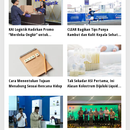
o
s
KAI Logistik Hadirkan Promo
CLEAR Bagikan Tips Punya
“Merdeka Ongkir” untuk
Rambut dan Kulit Kepala Sehat
Pengiriman Paket
Seperti Cristiano Ronaldo
Cara Menentukan Tujuan
Tak Sekadar ASI Pertama, Ini
Menabung Sesuai Rencana Hidup
Alasan Kolostrum Dijuluki Liquid
Gold