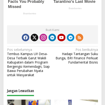
Ikuti Kami
N
Pos sebelumnya
Pos berikutnya
Tembus Kampus UI! Desa-
Hadapi Tantangan Suku
a
Desa Terbaik Garut Wakili
Bunga, BRI Finance Perkuat
v
Kabupaten dalam Program
Fundamental Bisnis
Bergengsi Kemendagri, Siap
i
Bawa Perubahan Nyata
untuk Masyarakat
g
a
s
Jangan Lewatkan
i
p