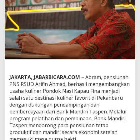
e
n
j
a
d
i
P
e
n
g
u
s
a
h
JAKARTA, JABARBICARA.COM
– Abram, pensiunan
a
PNS RSUD Arifin Ahmad, berhasil mengembangkan
K
usaha kuliner Pondok Nasi Kapau Fina menjadi
u
l
salah satu destinasi kuliner favorit di Pekanbaru
i
dengan dukungan pendampingan dan
n
pemberdayaan dari Bank Mandiri Taspen. Melalui
e
program pelatihan dan pembinaan, Bank Mandiri
r
V
Taspen mendorong para pensiunan tetap
i
produktif dan mandiri secara ekonomi setelah
r
memasuki masa purna bakti.