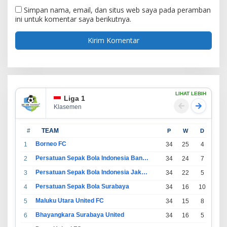
Simpan nama, email, dan situs web saya pada peramban
ini untuk komentar saya berikutnya.
LIHAT LEBIH
Liga 1
Klasemen
#
TEAM
P
W
D
L
Borneo FC
1
34
25
4
5
Persatuan Sepak Bola Indonesia Bandung
2
34
24
7
3
Persatuan Sepak Bola Indonesia Jakarta
3
34
22
5
7
Persatuan Sepak Bola Surabaya
4
34
16
10
8
Maluku Utara United FC
5
34
15
8
11
Bhayangkara Surabaya United
6
34
16
5
13