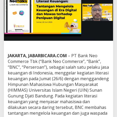
e
G
a
n
d
e
n
g
H
I
M
M
JAKARTA, JABARBICARA.COM
– PT Bank Neo
A
Commerce Tbk (“Bank Neo Commerce”, “Bank”,
S
“BNC”, “Perseroan”), sebagai salah satu pelaku jasa
U
I
keuangan di Indonesia, menggelar kegiatan literasi
N
keuangan pada Jumat (26/6) dengan menggandeng
S
Himpunan Mahasiswa Hubungan Masyarakat
u
(HIMMAS) Universitas Islam Negeri (UIN) Sunan
n
a
Gunung Djati Bandung. Pada kegiatan literasi
n
keuangan yang menyasar mahasiswa dan
G
dilakukan secara daring tersebut, BNC membahas
u
tantangan mengelola keuangan dan juga waspada
n