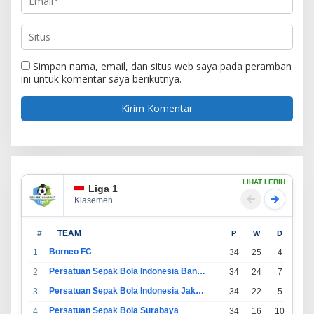
Simpan nama, email, dan situs web saya pada peramban
ini untuk komentar saya berikutnya.
LIHAT LEBIH
Liga 1
Klasemen
#
TEAM
P
W
D
L
Borneo FC
1
34
25
4
5
Persatuan Sepak Bola Indonesia Bandung
2
34
24
7
3
Persatuan Sepak Bola Indonesia Jakarta
3
34
22
5
7
Persatuan Sepak Bola Surabaya
4
34
16
10
8