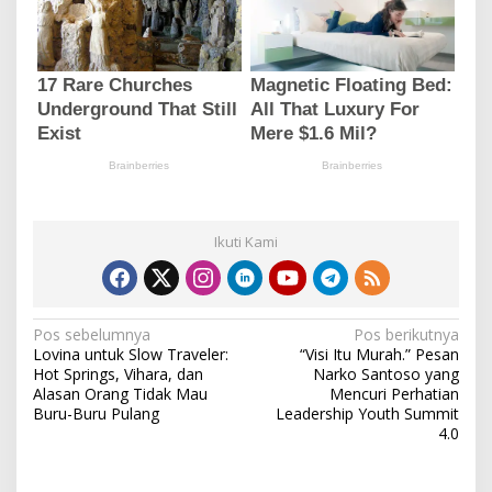
Ikuti Kami
N
Pos sebelumnya
Pos berikutnya
Lovina untuk Slow Traveler:
“Visi Itu Murah.” Pesan
a
Hot Springs, Vihara, dan
Narko Santoso yang
v
Alasan Orang Tidak Mau
Mencuri Perhatian
Buru-Buru Pulang
Leadership Youth Summit
i
4.0
g