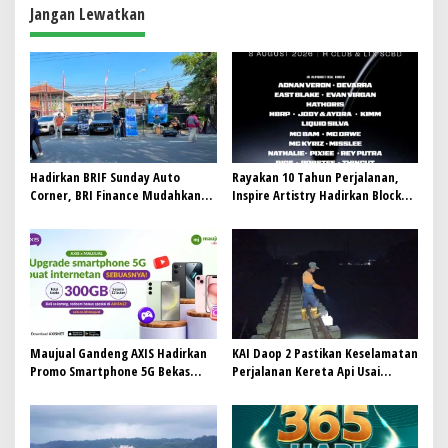
a
Jangan Lewatkan
s
i
p
o
s
Hadirkan BRIF Sunday Auto
Rayakan 10 Tahun Perjalanan,
Corner, BRI Finance Mudahkan
Inspire Artistry Hadirkan Block
Warga Bali Wujudkan Mobil
Party Terbesar di Jakarta
Impian
Maujual Gandeng AXIS Hadirkan
KAI Daop 2 Pastikan Keselamatan
Promo Smartphone 5G Bekas
Perjalanan Kereta Api Usai
dengan Bonus Kuota
Gempa Pangandaran