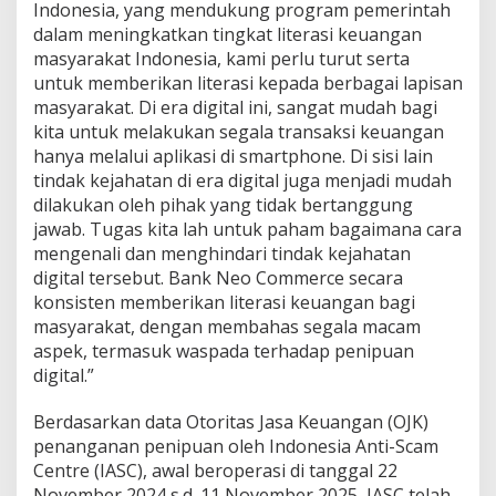
Indonesia, yang mendukung program pemerintah
i
g
dalam meningkatkan tingkat literasi keuangan
i
masyarakat Indonesia, kami perlu turut serta
t
untuk memberikan literasi kepada berbagai lapisan
a
masyarakat. Di era digital ini, sangat mudah bagi
l
kita untuk melakukan segala transaksi keuangan
hanya melalui aplikasi di smartphone. Di sisi lain
tindak kejahatan di era digital juga menjadi mudah
dilakukan oleh pihak yang tidak bertanggung
jawab. Tugas kita lah untuk paham bagaimana cara
mengenali dan menghindari tindak kejahatan
digital tersebut. Bank Neo Commerce secara
konsisten memberikan literasi keuangan bagi
masyarakat, dengan membahas segala macam
aspek, termasuk waspada terhadap penipuan
digital.”
Berdasarkan data Otoritas Jasa Keuangan (OJK)
penanganan penipuan oleh Indonesia Anti-Scam
Centre (IASC), awal beroperasi di tanggal 22
November 2024 s.d. 11 November 2025, IASC telah