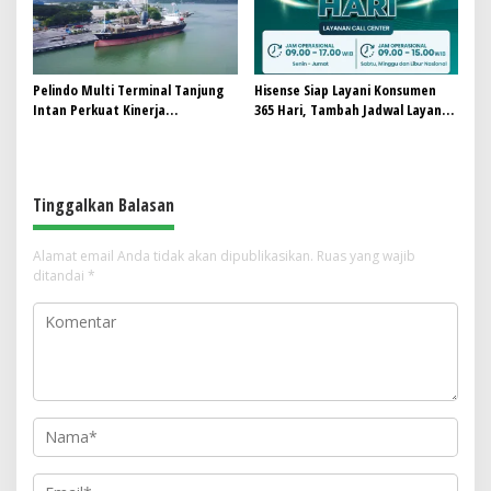
Pelindo Multi Terminal Tanjung
Hisense Siap Layani Konsumen
Intan Perkuat Kinerja
365 Hari, Tambah Jadwal Layanan
Operasional Pelabuhan
Call Center Hisense Care
Tinggalkan Balasan
Alamat email Anda tidak akan dipublikasikan.
Ruas yang wajib
ditandai
*