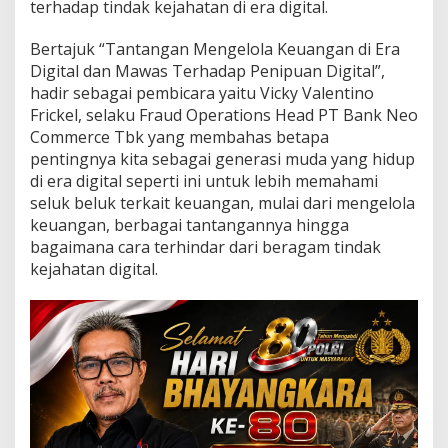
terhadap tindak kejahatan di era digital.
u
n
g
Bertajuk “Tantangan Mengelola Keuangan di Era
D
Digital dan Mawas Terhadap Penipuan Digital”,
j
hadir sebagai pembicara yaitu Vicky Valentino
a
Frickel, selaku Fraud Operations Head PT Bank Neo
t
i
Commerce Tbk yang membahas betapa
B
pentingnya kita sebagai generasi muda yang hidup
a
di era digital seperti ini untuk lebih memahami
n
seluk beluk terkait keuangan, mulai dari mengelola
d
u
keuangan, berbagai tantangannya hingga
n
bagaimana cara terhindar dari beragam tindak
g
kejahatan digital.
A
d
a
k
a
n
L
i
t
e