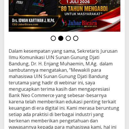
r
a
s
i
K
e
u
a
n
g
Dalam kesempatan yang sama, Sekretaris Jurusan
a
Ilmu Komunikasi UIN Sunan Gunung Djati
n
Bandung, Dr. H. Enjang Muhaemin, M.Ag. dalam
,
A
sambutannya mengatakan, “Mewakili para
j
mahasiswa UIN Sunan Gunung Djati Bandung
a
terutama yang hadir di webinar ini, saya
k
mengucapkan terima kasih dan mengapresiasi
M
Bank Neo Commerce yang sebesar-besarnya
a
h
karena telah memberikan edukasi penting terkait
a
keuangan di era digital ini. Kami merasa beruntung
s
setiap ada praktisi di berbagai industri yang
i
berkenan memberikan pengetahuan dan
s
w
wawasannya kepada para mahasiswa kami, hal ini