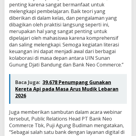
a
penting karena sangat bermanfaat untuk
W
melengkapi pembelajaran. Baik teori yang
a
diberikan di dalam kelas, dan pengalaman yang
s
dibagikan oleh praktisi langsung seperti ini,
p
a
merupakan hal yang sangat penting untuk
d
dipelajari oleh mahasiswa karena komprehensif
a
dan saling melengkapi. Semoga kegiatan literasi
T
keuangan ini dapat menjadi awal dari berbagai
e
r
kolaborasi di masa depan antara UIN Sunan
h
Gunung Djati Bandung dan Bank Neo Commerce.”
a
d
a
Baca Juga:
39.678 Penumpang Gunakan
p
Kereta Api pada Masa Arus Mudik Lebaran
P
2026
e
n
i
Juga memberikan sambutan dalam acara webinar
p
u
tersebut, Public Relations Head PT Bank Neo
a
Commerce Tbk, Puji Agung Budiman mengatakan,
n
“Sebagai salah satu bank dengan layanan digital di
D