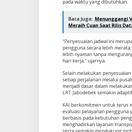
pada waktu yang dibutuhkan.
Baca Juga:
Menunggangi Vo
Meraih Cuan Saat Rilis Da
“Penyesuaian jadwal ini merup
pengguna secara lebih merata,
lebih nyaman tanpa mengurangi
hari kerja,” ujarnya.
Selain melakukan penyesuaian 
setiap perjalanan melalui pusa
menjadi dasar dalam melakuka
LRT Jabodebek semakin adaptif
KAI berkomitmen untuk terus m
evaluasi pelayanan pengguna 
berbasis pada kebutuhan peng
menghadirkan layanan transpor
serta semakin mendukung mobi