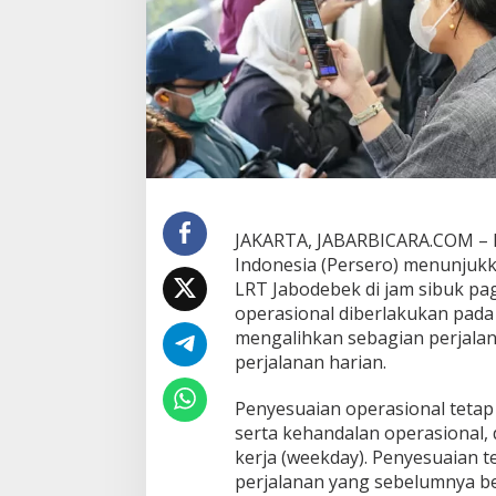
e
k
d
i
P
a
g
i
H
a
r
i
JAKARTA, JABARBICARA.COM – Ev
,
Indonesia (Persero) menunjuk
D
LRT Jabodebek di jam sibuk pag
i
operasional diberlakukan pada
s
t
mengalihkan sebagian perjala
r
perjalanan harian.
i
b
Penyesuaian operasional teta
u
serta kehandalan operasional, 
s
i
kerja (weekday). Penyesuaian 
P
perjalanan yang sebelumnya be
e