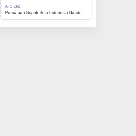
1
Perserikatan Sepak Bola Indonesia Jepara
34
9
9
16
36
AFC Cup
3
Persatuan Sepak Bola Indonesia Bandung vs Manila Digger FC
1
Madura United FC
34
9
8
17
35
4
1
Persatuan Sepakbola Makassar
34
8
10
16
34
5
1
Persis Solo
34
8
10
16
34
6
1
Semen Padang FC
34
5
5
24
20
7
1
Persatuan Sepak Bola Biak Sekitarnya
34
4
6
24
18
8