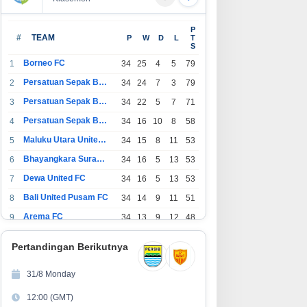
P
#
TEAM
P
W
D
L
T
S
Borneo FC
1
34
25
4
5
79
Persatuan Sepak Bola Indonesia Bandung
2
34
24
7
3
79
Persatuan Sepak Bola Indonesia Jakarta
3
34
22
5
7
71
Persatuan Sepak Bola Surabaya
4
34
16
10
8
58
Maluku Utara United FC
5
34
15
8
11
53
Bhayangkara Surabaya United
6
34
16
5
13
53
Dewa United FC
7
34
16
5
13
53
Bali United Pusam FC
8
34
14
9
11
51
Arema FC
9
34
13
9
12
48
1
Persatuan Sepak Bola Indonesia Tangerang
34
13
6
15
45
0
Pertandingan Berikutnya
1
PSIM Yogyakarta
34
11
12
11
45
1
31/8 Monday
1
Persatuan Sepakbola Indonesia Kediri
34
11
6
17
39
12:00 (GMT)
2