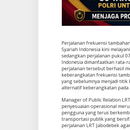
a
t
a
Perjalanan frekuensi tambahan
Syariah Indonesia kini melayani
sedangkan perjalanan pukul 07.
Indonesia dimanfaatkan rata-r
perjalanan tersebut berhasil me
keberangkatan frekuensi tamb
yang sebelumnya menjadi titik
alternatif keberangkatan pada 
Manager of Public Relation LR
penyesuaian operasional merup
pengguna yang terus berkemb
transportasi publik yang bersi
perjalanan LRT Jabodebek aga