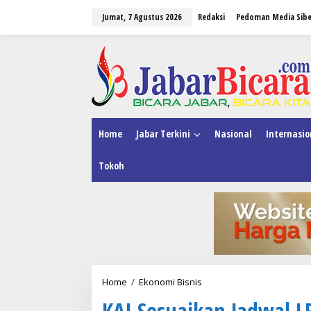
L
Jumat, 7 Agustus 2026
Redaksi
Pedoman Media Sibe
e
w
a
tutup
t
i
k
e
k
o
n
Home
Jabar Terkini
Nasional
Internasio
t
e
Tokoh
n
Home
/
Ekonomi Bisnis
K
A
KAI Sesuaikan Jadwal LR
I