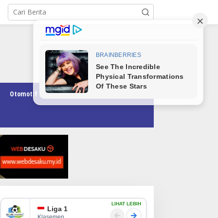
Otomotif
Pendidikan
Teknologi
Opini
LIHAT LEBIH
Liga 1
Klasemen