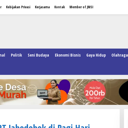
r
Kebijakan Privasi
Kerjasama
Kontak
Member of JMSI
nal
Politik
Seni Budaya
Ekonomi Bisnis
Gaya Hidup
Olahraga
T Jabodebek di Pagi Hari,