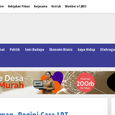
ber
Kebijakan Privasi
Kerjasama
Kontak
Member of JMSI
nal
Politik
Seni Budaya
Ekonomi Bisnis
Gaya Hidup
Olahraga
aman, Begini Cara LRT