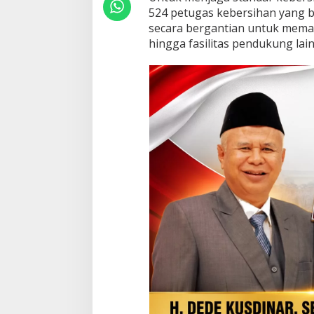
K
524 petugas kebersihan yang be
e
secara bergantian untuk memas
b
hingga fasilitas pendukung lain
e
r
s
i
h
a
n
S
t
a
s
i
u
n
d
a
n
K
e
r
e