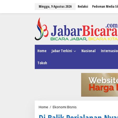
L
Minggu, 9 Agustus 2026
Redaksi
Pedoman Media Si
e
w
a
tutup
t
i
k
e
k
o
n
Home
Jabar Terkini
Nasional
Internasio
t
e
Tokoh
n
Home
/
Ekonomi Bisnis
D
i
Di Balik Perjalanan Ny
B