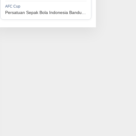
1
Perserikatan Sepak Bola Indonesia Jepara
34
9
9
16
36
AFC Cup
3
Persatuan Sepak Bola Indonesia Bandung vs Manila Digger FC
1
Madura United FC
34
9
8
17
35
4
1
Persatuan Sepakbola Makassar
34
8
10
16
34
5
1
Persis Solo
34
8
10
16
34
6
1
Semen Padang FC
34
5
5
24
20
7
1
Persatuan Sepak Bola Biak Sekitarnya
34
4
6
24
18
8