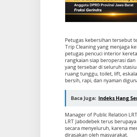
t
a
S
e
t
i
a
p
Petugas kebersihan tersebut te
H
Trip Cleaning yang menjaga ke
a
petugas pencuci interior kere
r
rangkaian siap beroperasi dan 
i
yang tersebar di seluruh stasiu
ruang tunggu, toilet, lift, eska
bersih, rapi, dan nyaman digu
Baca Juga:
Indeks Hang Sen
Manager of Public Relation LR
LRT Jabodebek terus berupaya
secara menyeluruh, karena men
dirasakan oleh masyarakat.