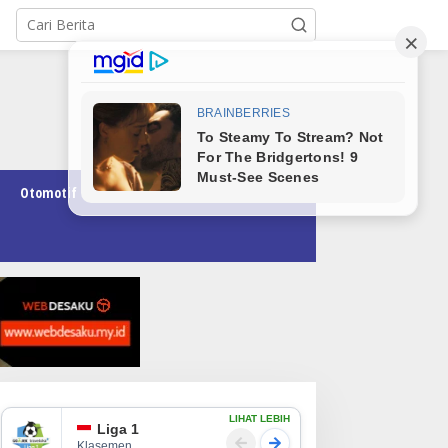
Otomotif
Pendidikan
Teknologi
Opini
LIHAT LEBIH
Liga 1
Klasemen