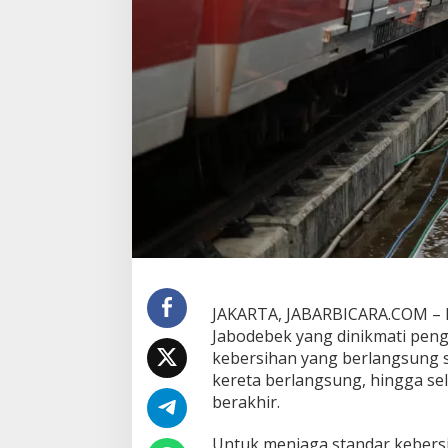
n
i
C
a
r
a
L
R
T
J
a
b
o
d
e
b
e
JAKARTA, JABARBICARA.COM – Di
k
Jabodebek yang dinikmati peng
M
e
kebersihan yang berlangsung s
n
kereta berlangsung, hingga se
j
berakhir.
a
g
Untuk menjaga standar kebers
a