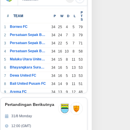
P
#
TEAM
P
W
D
L
T
S
Borneo FC
1
34
25
4
5
79
Persatuan Sepak Bola Indonesia Bandung
2
34
24
7
3
79
Persatuan Sepak Bola Indonesia Jakarta
3
34
22
5
7
71
Persatuan Sepak Bola Surabaya
4
34
16
10
8
58
Maluku Utara United FC
5
34
15
8
11
53
Bhayangkara Surabaya United
6
34
16
5
13
53
Dewa United FC
7
34
16
5
13
53
Bali United Pusam FC
8
34
14
9
11
51
Arema FC
9
34
13
9
12
48
1
Persatuan Sepak Bola Indonesia Tangerang
34
13
6
15
45
0
Pertandingan Berikutnya
1
PSIM Yogyakarta
34
11
12
11
45
1
31/8 Monday
1
Persatuan Sepakbola Indonesia Kediri
34
11
6
17
39
12:00 (GMT)
2